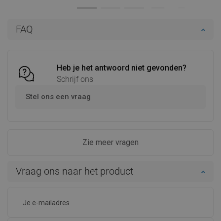
Beschikbaarheid:
Op voorraad
Beschikbaarheid:
Op voorraad
In winkelwagen
In winkelwagen
FAQ
Vergelijk
favorite_border
Favoriet
Vergelijk
favorite_border
Favoriet
Heb je het antwoord niet gevonden?
Schrijf ons
Stel ons een vraag
Zie meer vragen
Vraag ons naar het product