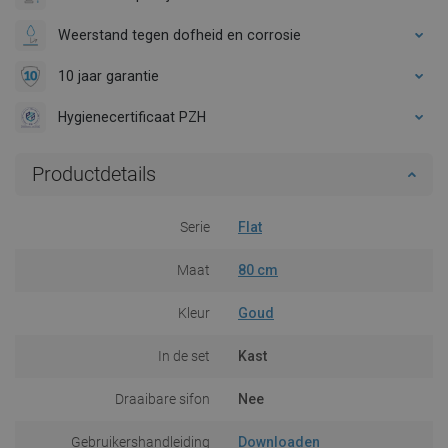
Weerstand tegen dofheid en corrosie
10 jaar garantie
Hygienecertificaat PZH
Productdetails
Serie
Flat
Maat
80 cm
Kleur
Goud
In de set
Kast
Draaibare sifon
Nee
Gebruikershandleiding
Downloaden