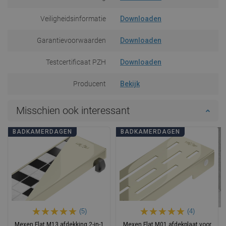
Veiligheidsinformatie
Downloaden
Garantievoorwaarden
Downloaden
Testcertificaat PZH
Downloaden
Producent
Bekijk
Misschien ook interessant
BADKAMERDAGEN
BADKAMERDAGEN
(5)
(4)
Mexen Flat M13 afdekking 2-in-1
Mexen Flat M01 afdekplaat voor