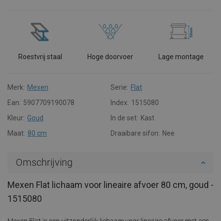
Roestvrij staal
Hoge doorvoer
Lage montage
Merk:
Mexen
Serie:
Flat
Ean:
5907709190078
Index:
1515080
Kleur:
Goud
In de set:
Kast
Maat:
80 cm
Draaibare sifon:
Nee
Omschrijving
Mexen Flat lichaam voor lineaire afvoer 80 cm, goud -
1515080
Mexen Flat is een uitzonderlijk lichaam voor lineaire afvoer met een