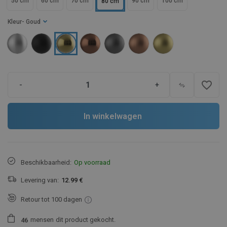
50 cm
60 cm
70 cm
90 cm
100 cm
80 cm
Kleur
- Goud
favorite_border
-
+
In winkelwagen
Beschikbaarheid:
Op voorraad
Levering van:
12.99 €
Retour tot 100 dagen
mensen
dit product gekocht.
4
6