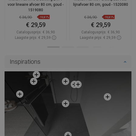
voor lineaire afvoer 80 cm, goud -
lijnafvoer 80 cm, goud - 1520080
1519080
€ 36,90
€ 36,90
-19,81%
-19,81%
€ 29,59
€ 29,59
Catalogusprijs:
€ 36,90
Catalogusprijs:
€ 36,90
Laagste prijs: € 29,59
Laagste prijs: € 29,59
Beschikbaarheid:
Op voorraad
Beschikbaarheid:
Op voorraad
In winkelwagen
In winkelwagen
Inspirations
Vergelijk
favorite_border
Favoriet
Vergelijk
favorite_border
Favoriet