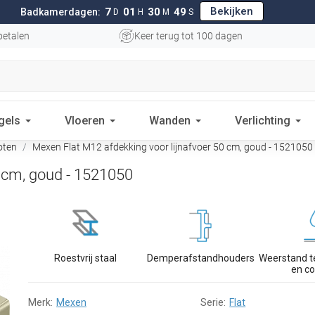
Bekijken
7
01
30
48
Badkamerdagen:
D
H
M
S
betalen
Keer terug tot 100 dagen
gels
Vloeren
Wanden
Verlichting
oten
Mexen Flat M12 afdekking voor lijnafvoer 50 cm, goud - 1521050
0 cm, goud - 1521050
Roestvrij staal
Demperafstandhouders
Weerstand t
en co
Merk:
Mexen
Serie:
Flat