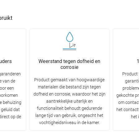
bruikt
uders
Weerstand tegen dofheid en
1
corrosie
garanderen
Product 
Product gemaakt van hoogwaardige
ie van de
garanti
materialen die bestand zijn tegen
voor een
problem
dofheid en corrosie, waardoor het zijn
 voorkomen
gekochte pr
aantrekkelijke uiterlijk en
de behuizing
om contact
functionaliteit behoudt gedurende
 geluid dat
het contactf
lange tijd van gebruik, ongeacht het
irect op de
het
vochtigheidsniveau in de kamer.