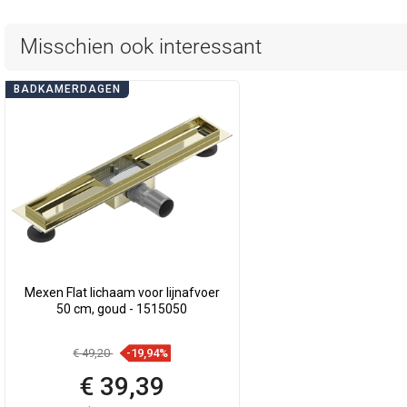
Misschien ook interessant
BADKAMERDAGEN
Mexen Flat lichaam voor lijnafvoer
50 cm, goud - 1515050
€ 49,20
-19,94%
€ 39,39