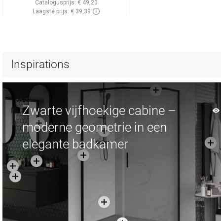
Catalogusprijs:
€ 49,20
Laagste prijs: € 39,39
Beschikbaarheid:
Op voorraad
In winkelwagen
Vergelijk
favorite_border
Favoriet
Inspirations
Zwarte vijfhoekige cabine –
moderne geometrie in een
elegante badkamer