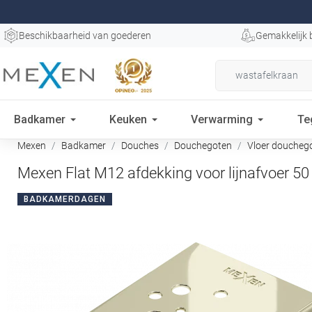
Beschikbaarheid van goederen
Gemakkelijk 
Badkamer
Keuken
Verwarming
Te
Mexen
Badkamer
Douches
Douchegoten
Vloer doucheg
Mexen Flat M12 afdekking voor lijnafvoer 5
BADKAMERDAGEN