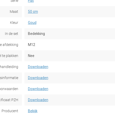
Serie
Flat
Maat
50 cm
Kleur
Goud
In de set
Bedekking
e afdekking
M12
l te plakken
Nee
handleiding
Downloaden
dsinformatie
Downloaden
oorwaarden
Downloaden
tificaat PZH
Downloaden
Producent
Bekijk