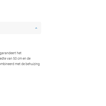
 garandeert het
eedte van 50 cm en de
combineerd met de behuizing