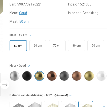
Ean:
5907709190221
Index:
1521050
Kleur:
Goud
In de set:
Bedekking
Maat:
50 cm
Maat
- 50 cm
60 cm
70 cm
80 cm
90 cm
50 cm
Kleur
- Goud
Patroon van de afdekking
- M12
- (
zie meer
+7
)