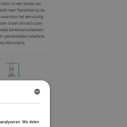
 sifon (in een bereik van
iedt meer flexibiliteit bij de
e, waardoor het eenvoudig
ssen is aan afvoerbuizen,
eilijk bereikbare plaatsen.
n gemakkelijke installatie
op elke locatie.
stelbare pootjes
POLISH
s uitgerust met verstelbare
e het mogelijk maken om de
CZECH
ogte van de afvoer aan te
GERMAN
waterpas te stellen op een
 analyseren. We delen
ndergrond. Op deze manier
ENGLISH