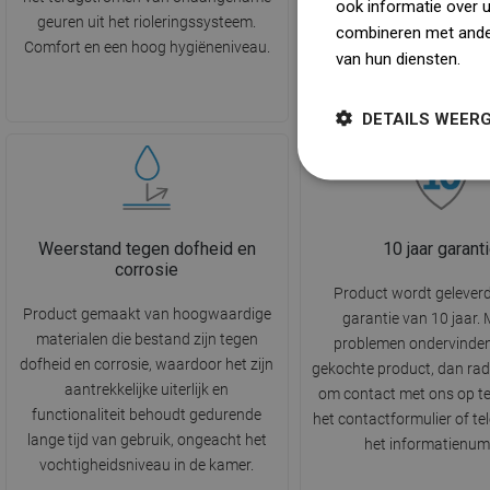
ook informatie over 
geuren uit het rioleringssysteem.
het onder water af te 
combineren met ander
Comfort en een hoog hygiëneniveau.
Perfecte ondersteuning
van hun diensten.
Dow
waarborgen van hygiëne e
de badkamer.
DETAILS WEER
Weerstand tegen dofheid en
10 jaar garant
corrosie
Product wordt gelever
Product gemaakt van hoogwaardige
garantie van 10 jaar.
materialen die bestand zijn tegen
problemen ondervinden
dofheid en corrosie, waardoor het zijn
gekochte product, dan rad
aantrekkelijke uiterlijk en
om contact met ons op t
functionaliteit behoudt gedurende
het contactformulier of te
lange tijd van gebruik, ongeacht het
het informatienum
vochtigheidsniveau in de kamer.