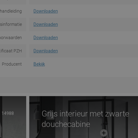
handleiding
Downloaden
dsinformatie
Downloaden
oorwaarden
Downloaden
tificaat PZH
Downloaden
Producent
Bekijk
Grijs interieur met zwarte
14988
douchecabine