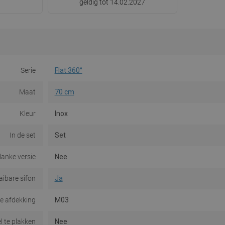
geldig tot 14.02.2027
Serie
Flat 360°
Maat
70 cm
Kleur
Inox
In de set
Set
lanke versie
Nee
aibare sifon
Ja
e afdekking
M03
l te plakken
Nee