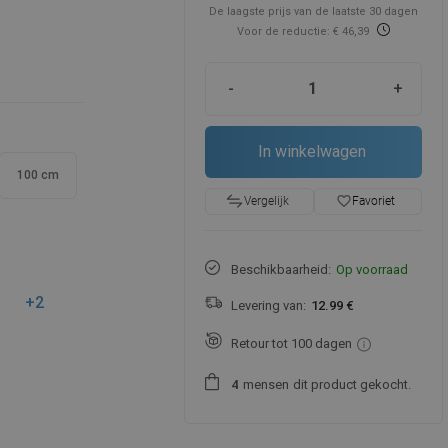
De laagste prijs van de laatste 30 dagen
Voor de reductie: € 46,39
-
+
In winkelwagen
100 cm
favorite_border
Favoriet
Vergelijk
Beschikbaarheid:
Op voorraad
+2
Levering van:
12.99 €
Retour tot 100 dagen
mensen
dit product gekocht.
4