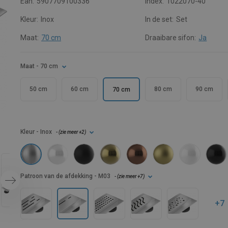
Ean:
5907709100336
Index:
1022070-40
Kleur:
Inox
In de set:
Set
Maat:
70 cm
Draaibare sifon:
Ja
Maat
- 70 cm
50 cm
60 cm
80 cm
90 cm
70 cm
Kleur
- Inox
- (
zie meer
+2
)
Patroon van de afdekking
- M03
- (
zie meer
+7
)
+7