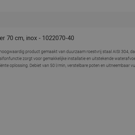
er 70 cm, inox - 1022070-40
n hoogwaardig product gemaakt van duurzaam roestvrij staal AISI 304, 
ifonfunctie zorgt voor gemakkelijke installatie en uitstekende waterafvo
ënte oplossing. Debiet van 50 l/min, verstelbare poten en uitneembaar vui