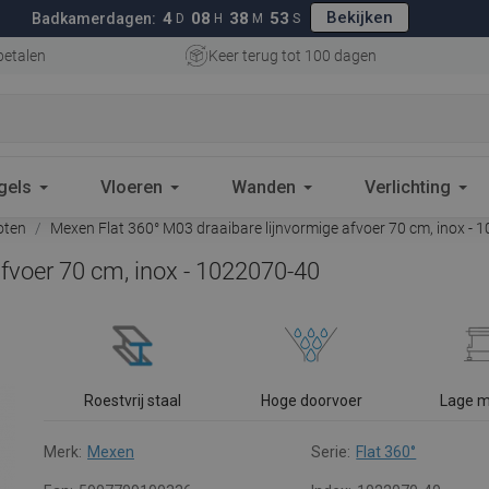
Bekijken
4
08
38
52
Badkamerdagen:
D
H
M
S
betalen
Keer terug tot 100 dagen
gels
Vloeren
Wanden
Verlichting
oten
Mexen Flat 360° M03 draaibare lijnvormige afvoer 70 cm, inox - 
fvoer 70 cm, inox - 1022070-40
Roestvrij staal
Hoge doorvoer
Lage 
Merk:
Mexen
Serie:
Flat 360°