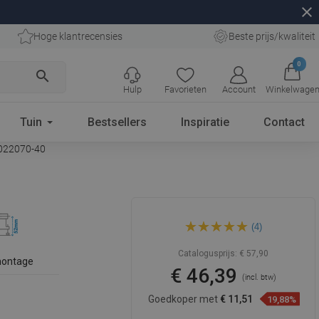
close
Hoge klantrecensies
Beste prijs/kwaliteit
0
search
Hulp
Favorieten
Account
Winkelwage
Tuin
Bestsellers
Inspiratie
Contact
1022070-40
Mexen Flat 360° M03
(4)
draaibare lijnvormige afvoer
70 cm, inox - 1022070-40
Catalogusprijs:
€ 57,90
montage
€ 46,39
(incl. btw)
Goedkoper met
€ 11,51
19,88%