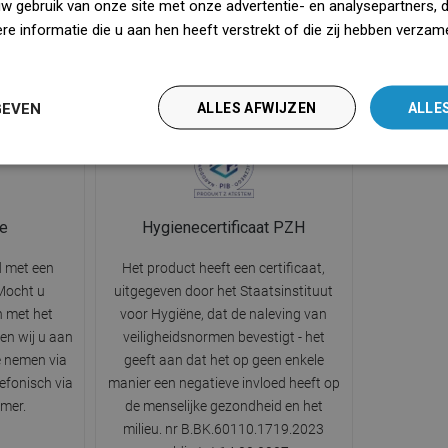
uw gebruik van onze site met onze advertentie- en analysepartners, 
spoelen.
raakt en verminderen het geluid dat
is de afvo
e informatie die u aan hen heeft verstrekt of die zij hebben verzam
 voor het
ontstaat wanneer water direct op de
de om
iedz się więcej
n netheid in
afvoer valt.
bet
GEVEN
ALLES AFWIJZEN
ALLE
ie
Hygienecertificaat PZH
d met een
Het product heeft een certificaat,
 Mocht u
uitgegeven door het Staatsinstituut
 met het
voor Hygiëne, dat de naleving van
en wij u aan
veiligheidsnormen bevestigt - het
e nemen via
geeft aan dat het op geen enkele
lefonisch via
manier een negatieve invloed heeft op
mer.
de menselijke gezondheid en het
milieu. nr B.BK.60110.1719.2023