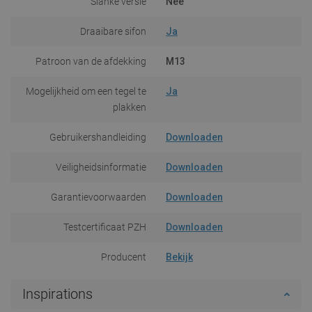
Slanke versie
Nee
Draaibare sifon
Ja
Patroon van de afdekking
M13
Mogelijkheid om een tegel te
Ja
plakken
Gebruikershandleiding
Downloaden
Veiligheidsinformatie
Downloaden
Garantievoorwaarden
Downloaden
Testcertificaat PZH
Downloaden
Producent
Bekijk
Inspirations