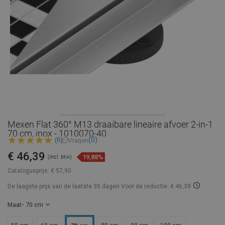
Mexen Flat 360° M13 draaibare lineaire afvoer 2-in-1
70 cm, inox - 1010070-40
(0)
(6)
Vragen
€ 46,39
19,88%
(incl. btw)
Catalogusprijs:
€ 57,90
De laagste prijs van de laatste 30 dagen
Voor de reductie: € 46,39
Maat
- 70 cm