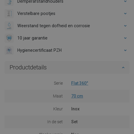
Demperafstandhouders
Verstelbare pootjes
Weerstand tegen dofheid en corrosie
10 jaar garantie
Hygienecertificaat PZH
Productdetails
Serie
Flat 360°
Maat
70 cm
Kleur
Inox
In de set
Set