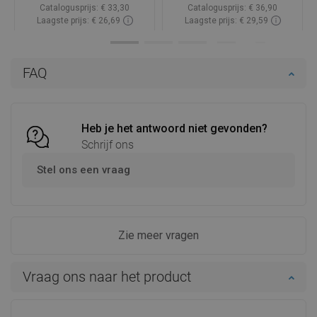
Catalogusprijs:
€ 33,30
Catalogusprijs:
€ 36,90
Laagste prijs: € 26,69
Laagste prijs: € 29,59
Beschikbaarheid:
Op voorraad
Beschikbaarheid:
Op voorraad
In winkelwagen
In winkelwagen
FAQ
Vergelijk
favorite_border
Favoriet
Vergelijk
favorite_border
Favoriet
Heb je het antwoord niet gevonden?
Schrijf ons
Stel ons een vraag
Zie meer vragen
Vraag ons naar het product