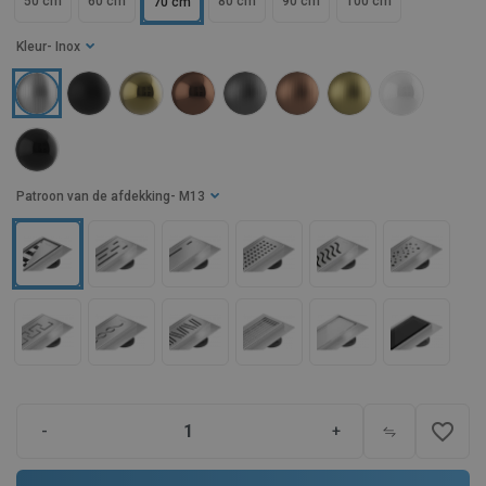
50 cm
60 cm
80 cm
90 cm
100 cm
70 cm
Kleur
- Inox
Patroon van de afdekking
- M13
favorite_border
-
+