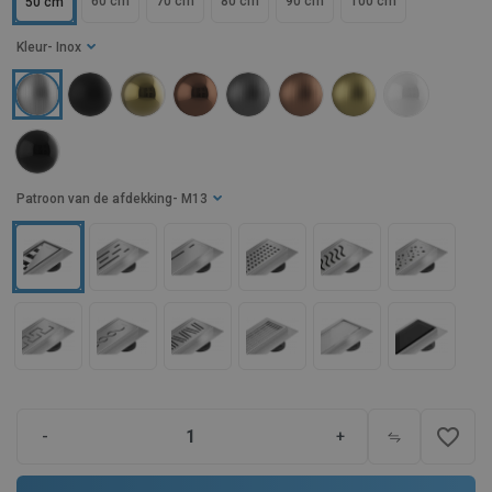
60 cm
70 cm
80 cm
90 cm
100 cm
50 cm
Kleur
- Inox
Patroon van de afdekking
- M13
favorite_border
-
+