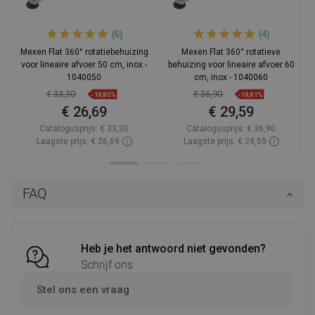
(6)
(4)
Mexen Flat 360° rotatiebehuizing
Mexen Flat 360° rotatieve
voor lineaire afvoer 50 cm, inox -
behuizing voor lineaire afvoer 60
1040050
cm, inox - 1040060
€ 33,30
€ 36,90
-19,85%
-19,81%
€ 26,69
€ 29,59
Catalogusprijs:
€ 33,30
Catalogusprijs:
€ 36,90
Laagste prijs: € 26,69
Laagste prijs: € 29,59
Beschikbaarheid:
Op voorraad
Beschikbaarheid:
Op voorraad
In winkelwagen
In winkelwagen
FAQ
Vergelijk
favorite_border
Favoriet
Vergelijk
favorite_border
Favoriet
Heb je het antwoord niet gevonden?
Schrijf ons
Stel ons een vraag