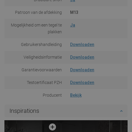
Patroon van de afdekking
M13
Mogelijkheid om een tegel te
Ja
plakken
Gebruikershandleiding
Downloaden
Veiligheidsinformatie
Downloaden
Garantievoorwaarden
Downloaden
Testcertificaat PZH
Downloaden
Producent
Bekijk
Inspirations