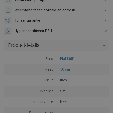
Weerstand tegen dofheid en corrosie
10 jaar garantie
Hygienecertificaat PZH
Productdetails
Serie
Flat 360°
Maat
50 cm
Kleur
Inox
In de set
Set
Slanke versie
Nee
Draaibare sifon
Ja