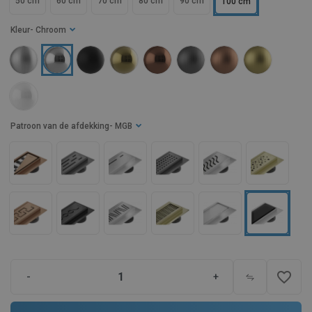
50 cm
60 cm
70 cm
80 cm
90 cm
100 cm
Kleur
- Chroom
Patroon van de afdekking
- MGB
favorite_border
-
+