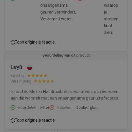
onaangename
waarop
geuren vermindert,
je
Verzamelt water
strepen
kunt
zien.
Toon originele reactie
Beoordeling van dit product
LaryB
Kwaliteit:
Verschijning:
Ik raad de Mexen Flat draaibare linear afvoer aan iedereen
aan die worstelt met een onaangename geur uit afvoeren.
Voordelen:
Filter
Nadelen:
Donker glas.
Toon originele reactie