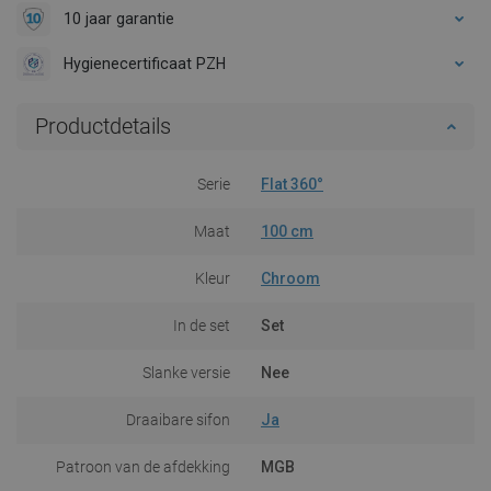
10 jaar garantie
Hygienecertificaat PZH
Productdetails
Serie
Flat 360°
Maat
100 cm
Kleur
Chroom
In de set
Set
Slanke versie
Nee
Draaibare sifon
Ja
Patroon van de afdekking
MGB