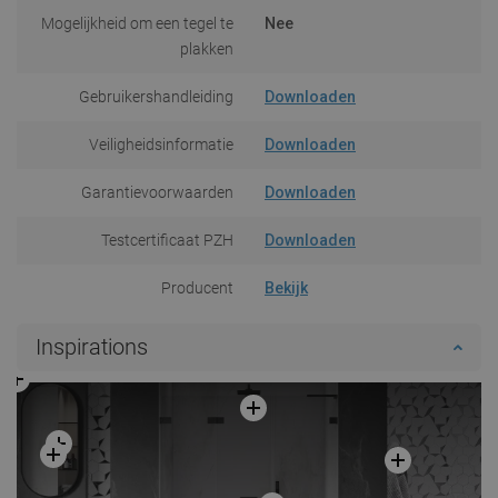
Mogelijkheid om een tegel te
Nee
plakken
Gebruikershandleiding
Downloaden
Veiligheidsinformatie
Downloaden
Garantievoorwaarden
Downloaden
Testcertificaat PZH
Downloaden
Producent
Bekijk
Inspirations