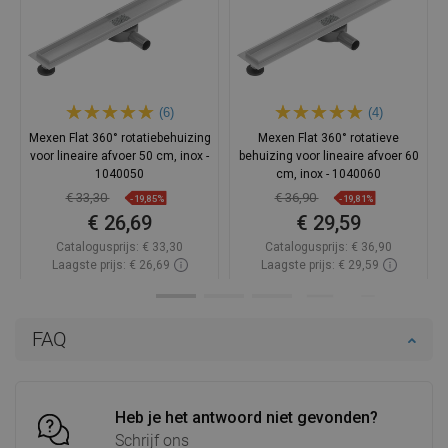
(6)
(4)
Mexen Flat 360° rotatiebehuizing
Mexen Flat 360° rotatieve
voor lineaire afvoer 50 cm, inox -
behuizing voor lineaire afvoer 60
1040050
cm, inox - 1040060
€ 33,30
€ 36,90
-19,85%
-19,81%
€ 26,69
€ 29,59
Catalogusprijs:
€ 33,30
Catalogusprijs:
€ 36,90
Laagste prijs: € 26,69
Laagste prijs: € 29,59
Beschikbaarheid:
Op voorraad
Beschikbaarheid:
Op voorraad
In winkelwagen
In winkelwagen
FAQ
Vergelijk
favorite_border
Favoriet
Vergelijk
favorite_border
Favoriet
Heb je het antwoord niet gevonden?
Schrijf ons