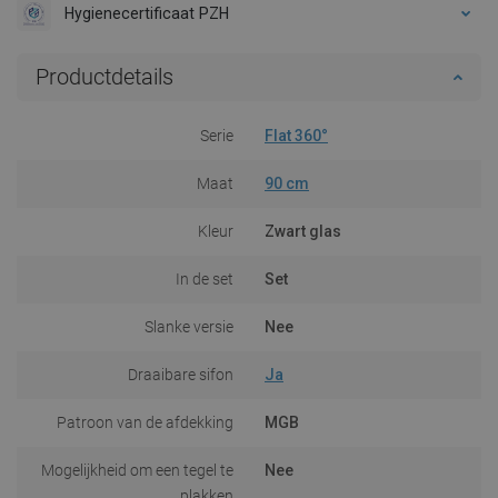
Hygienecertificaat PZH
Productdetails
Serie
Flat 360°
Maat
90 cm
Kleur
Zwart glas
In de set
Set
Slanke versie
Nee
Draaibare sifon
Ja
Patroon van de afdekking
MGB
Mogelijkheid om een tegel te
Nee
plakken