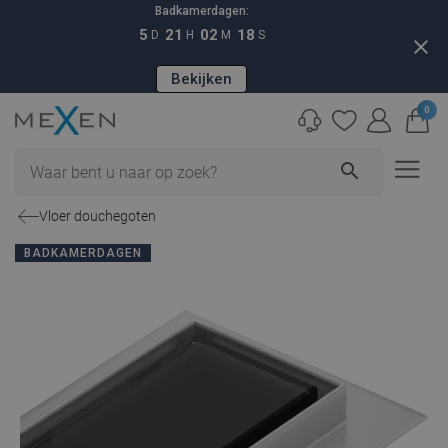
Badkamerdagen:
5
21
02
17
D
H
M
S
close
Bekijken
0
search
Vloer douchegoten
BADKAMERDAGEN