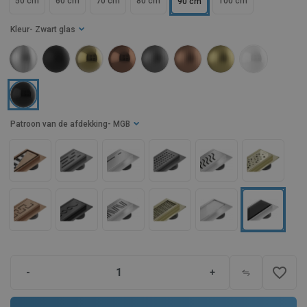
50 cm
60 cm
70 cm
80 cm
100 cm
90 cm
Kleur
- Zwart glas
Patroon van de afdekking
- MGB
favorite_border
-
+