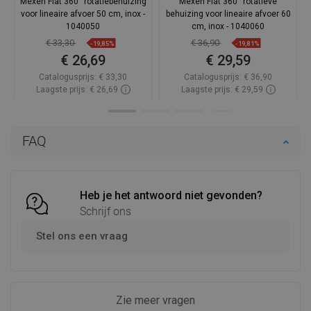
Mexen Flat 360° rotatiebehuizing
Mexen Flat 360° rotatieve
voor lineaire afvoer 50 cm, inox -
behuizing voor lineaire afvoer 60
1040050
cm, inox - 1040060
€ 33,30
€ 36,90
-19,85%
-19,81%
€ 26,69
€ 29,59
Catalogusprijs:
€ 33,30
Catalogusprijs:
€ 36,90
Laagste prijs: € 26,69
Laagste prijs: € 29,59
Beschikbaarheid:
Op voorraad
Beschikbaarheid:
Op voorraad
In winkelwagen
In winkelwagen
FAQ
Vergelijk
favorite_border
Favoriet
Vergelijk
favorite_border
Favoriet
Heb je het antwoord niet gevonden?
Schrijf ons
Stel ons een vraag
Zie meer vragen