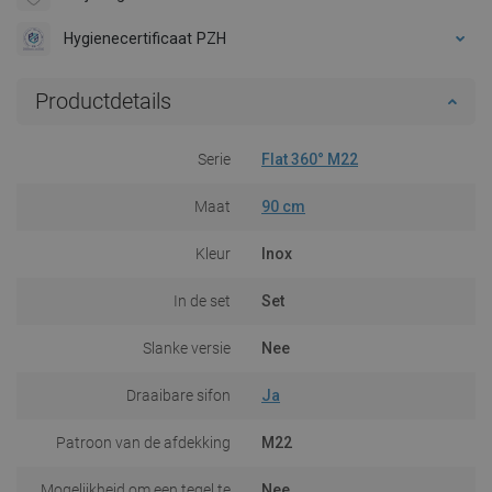
Hygienecertificaat PZH
Productdetails
Serie
Flat 360° M22
Maat
90 cm
Kleur
Inox
In de set
Set
Slanke versie
Nee
Draaibare sifon
Ja
Patroon van de afdekking
M22
Mogelijkheid om een tegel te
Nee