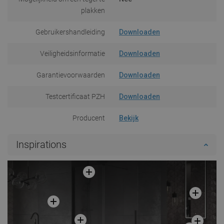
plakken
Gebruikershandleiding
Downloaden
Veiligheidsinformatie
Downloaden
Garantievoorwaarden
Downloaden
Testcertificaat PZH
Downloaden
Producent
Bekijk
Inspirations