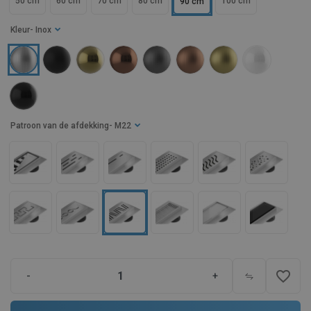
50 cm
60 cm
70 cm
80 cm
100 cm
90 cm
Kleur
- Inox
Patroon van de afdekking
- M22
favorite_border
-
+