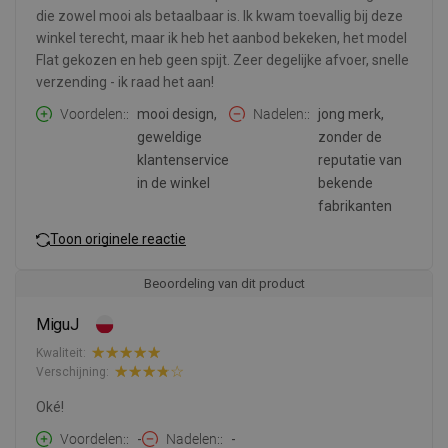
die zowel mooi als betaalbaar is. Ik kwam toevallig bij deze
winkel terecht, maar ik heb het aanbod bekeken, het model
Flat gekozen en heb geen spijt. Zeer degelijke afvoer, snelle
verzending - ik raad het aan!
Voordelen:
mooi design,
Nadelen:
jong merk,
geweldige
zonder de
klantenservice
reputatie van
in de winkel
bekende
fabrikanten
Toon originele reactie
Beoordeling van dit product
MiguJ
Kwaliteit:
Verschijning:
Oké!
Voordelen:
-
Nadelen:
-