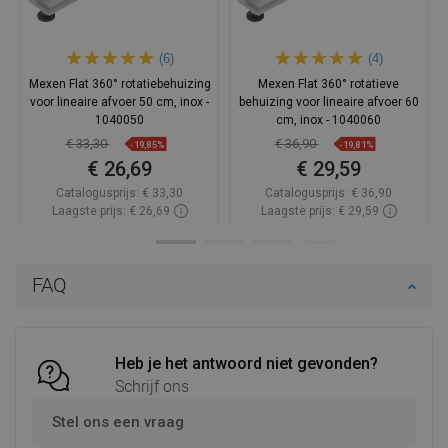
(6)
(4)
Mexen Flat 360° rotatiebehuizing
Mexen Flat 360° rotatieve
voor lineaire afvoer 50 cm, inox -
behuizing voor lineaire afvoer 60
1040050
cm, inox - 1040060
€ 33,30
€ 36,90
-19,85%
-19,81%
€ 26,69
€ 29,59
Catalogusprijs:
€ 33,30
Catalogusprijs:
€ 36,90
Laagste prijs: € 26,69
Laagste prijs: € 29,59
Beschikbaarheid:
Op voorraad
Beschikbaarheid:
Op voorraad
In winkelwagen
In winkelwagen
FAQ
Vergelijk
favorite_border
Favoriet
Vergelijk
favorite_border
Favoriet
Heb je het antwoord niet gevonden?
Schrijf ons
Stel ons een vraag