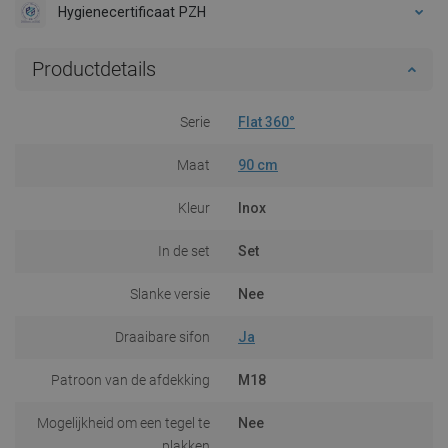
Hygienecertificaat PZH
Productdetails
Serie
Flat 360°
Maat
90 cm
Kleur
Inox
In de set
Set
Slanke versie
Nee
Draaibare sifon
Ja
Patroon van de afdekking
M18
Mogelijkheid om een tegel te
Nee
plakken