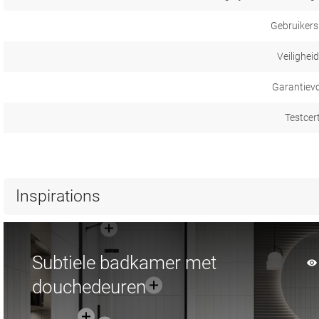
Gebruikers
Veilighei
Garantiev
Testcer
Inspirations
Subtiele badkamer met
douchedeuren