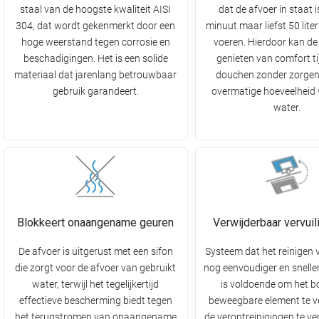
staal van de hoogste kwaliteit AISI
dat de afvoer in staat i
304, dat wordt gekenmerkt door een
minuut maar liefst 50 liter
hoge weerstand tegen corrosie en
voeren. Hierdoor kan de
beschadigingen. Het is een solide
genieten van comfort ti
materiaal dat jarenlang betrouwbaar
douchen zonder zorgen
gebruik garandeert.
overmatige hoeveelheid
water.
Blokkeert onaangename geuren
Verwijderbaar vervuili
De afvoer is uitgerust met een sifon
Systeem dat het reinigen 
die zorgt voor de afvoer van gebruikt
nog eenvoudiger en snelle
water, terwijl het tegelijkertijd
is voldoende om het b
effectieve bescherming biedt tegen
beweegbare element te v
het terugstromen van onaangename
de verontreinigingen te ve