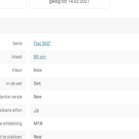
geldig tot 14.02.2027
Serie
Flat 360°
Maat
80 cm
Kleur
Inox
In de set
Set
lanke versie
Nee
aibare sifon
Ja
e afdekking
M18
l te plakken
Nee