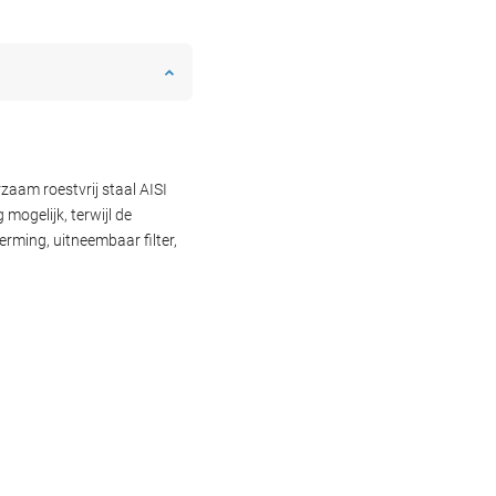
zaam roestvrij staal AISI
mogelijk, terwijl de
erming, uitneembaar filter,