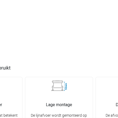
bruikt
r
Lage montage
D
at betekent
De lijnafvoer wordt gemonteerd op
De afvo