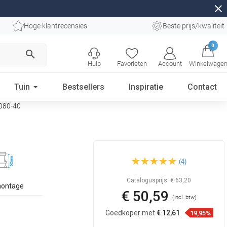
close
Hoge klantrecensies
Beste prijs/kwaliteit
0
search
Hulp
Favorieten
Account
Winkelwage
Tuin
Bestsellers
Inspiratie
Contact
3080-40
Mexen Flat 360° M18
(4)
draaibare lineaire afvoer 80
cm, inox - 1023080-40
Catalogusprijs:
€ 63,20
montage
€ 50,59
(incl. btw)
Goedkoper met
€ 12,61
19,95%