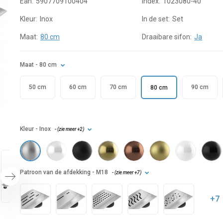
Ean:
5907709100404
Index:
1023080-40
Kleur:
Inox
In de set:
Set
Maat:
80 cm
Draaibare sifon:
Ja
Maat
- 80 cm
50 cm
60 cm
70 cm
90 cm
80 cm
Kleur
- Inox
- (
zie meer
+2
)
Patroon van de afdekking
- M18
- (
zie meer
+7
)
+7