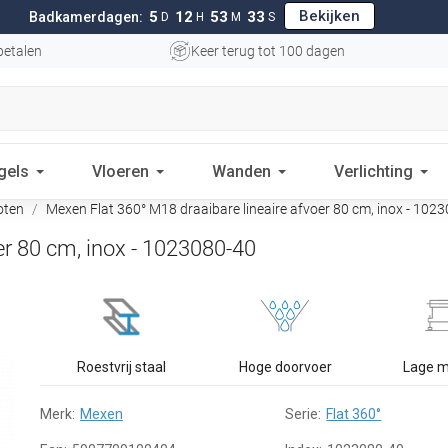
Bekijken
5
12
53
32
Badkamerdagen:
D
H
M
S
betalen
Keer terug tot 100 dagen
gels
Vloeren
Wanden
Verlichting
oten
Mexen Flat 360° M18 draaibare lineaire afvoer 80 cm, inox - 102
er 80 cm, inox - 1023080-40
Roestvrij staal
Hoge doorvoer
Lage 
Merk:
Mexen
Serie:
Flat 360°