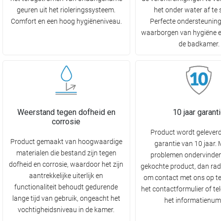
geuren uit het rioleringssysteem.
het onder water af te 
Comfort en een hoog hygiëneniveau.
Perfecte ondersteuning
waarborgen van hygiëne e
de badkamer.
Weerstand tegen dofheid en
10 jaar garant
corrosie
Product wordt gelever
Product gemaakt van hoogwaardige
garantie van 10 jaar.
materialen die bestand zijn tegen
problemen ondervinden
dofheid en corrosie, waardoor het zijn
gekochte product, dan rad
aantrekkelijke uiterlijk en
om contact met ons op t
functionaliteit behoudt gedurende
het contactformulier of te
lange tijd van gebruik, ongeacht het
het informatienum
vochtigheidsniveau in de kamer.