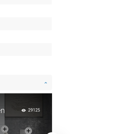
en
Exclusief roze goud 
29125
badkamer