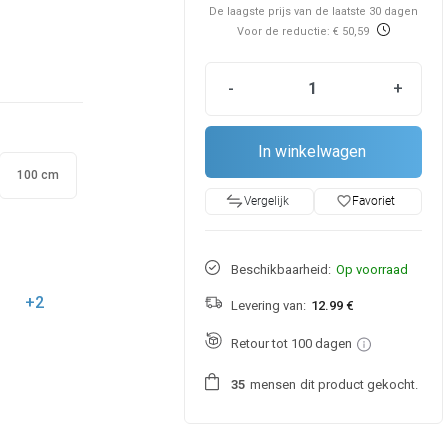
De laagste prijs van de laatste 30 dagen
Voor de reductie: € 50,59
-
+
In winkelwagen
100 cm
favorite_border
Favoriet
Vergelijk
Beschikbaarheid:
Op voorraad
+2
Levering van:
12.99 €
Retour tot 100 dagen
mensen
dit product gekocht.
3
5