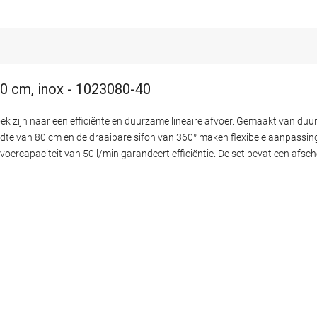
80 cm, inox - 1023080-40
k zijn naar een efficiënte en duurzame lineaire afvoer. Gemaakt van duur
edte van 80 cm en de draaibare sifon van 360° maken flexibele aanpassing 
oercapaciteit van 50 l/min garandeert efficiëntie. De set bevat een afsch