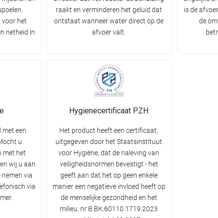
spoelen.
raakt en verminderen het geluid dat
is de afvo
 voor het
ontstaat wanneer water direct op de
de om
n netheid in
afvoer valt.
bet
ie
Hygienecertificaat PZH
d met een
Het product heeft een certificaat,
 Mocht u
uitgegeven door het Staatsinstituut
 met het
voor Hygiëne, dat de naleving van
en wij u aan
veiligheidsnormen bevestigt - het
e nemen via
geeft aan dat het op geen enkele
lefonisch via
manier een negatieve invloed heeft op
mer.
de menselijke gezondheid en het
milieu. nr B.BK.60110.1719.2023