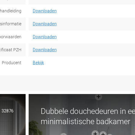
handleiding
Downloaden
dsinformatie
Downloaden
oorwaarden
Downloaden
tificaat PZH
Downloaden
Producent
Bekijk
Dubbele douchedeuren in e
32876
minimalistische badkamer