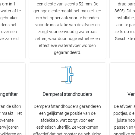
s om in 1
een diepte van slechts 52 mm. De
draaibare
 water af te
geringe diepte maakt het makkelijker
360°). Dit b
 gebruiker
om het oppervlak voor te bereiden
installati
jdens het
voor de installatie van de afvoer en
aan te pa
 over een
zorgt voor eenvoudig waterpas
zelfs op mo
 verzameld
zetten, waardoor hoge esthetiek en
Geschikte e
effectieve waterafvoer worden
gegarandeerd.
ngsfilter
Demperafstandhouders
Ver
van de sifon
Demperafstandhouders garanderen
De afvoer i
r maakt. Het
een gelijkmatige positie van de
pootjes, di
ovenste,
afdekkap, wat zorgt voor een
juiste ho
erwijderen,
esthetisch uiterlijk. Ze voorkomen
passen en 
rwijderen en
effectief dat het rooster de behuizing
ongelijke o