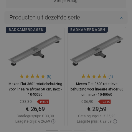
Stel je vraag.
Producten uit dezelfde serie
BADKAMERDAGEN
BADKAMERDAGEN
(6)
(4)
Mexen Flat 360° rotatiebehuizing
Mexen Flat 360° rotatieve
voor lineaire afvoer 50 cm, inox -
behuizing voor lineaire afvoer 60
1040050
cm, inox - 1040060
€ 33,30
€ 36,90
-19,85%
-19,81%
€ 26,69
€ 29,59
Catalogusprijs:
€ 33,30
Catalogusprijs:
€ 36,90
Laagste prijs: € 26,69
Laagste prijs: € 29,59
Beschikbaarheid:
Op voorraad
Beschikbaarheid:
Op voorraad