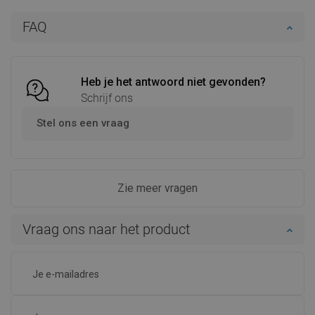
In winkelwagen
In winkelwagen
FAQ
Vergelijk
favorite_border
Favoriet
Vergelijk
favorite_border
Favoriet
Heb je het antwoord niet gevonden?
Schrijf ons
Stel ons een vraag
Zie meer vragen
Vraag ons naar het product