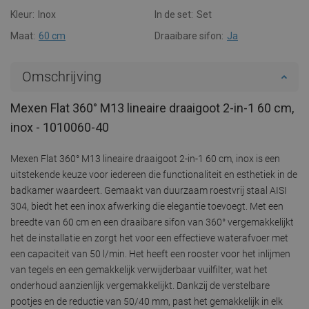
Kleur:
Inox
In de set:
Set
Maat:
60 cm
Draaibare sifon:
Ja
Omschrijving
Mexen Flat 360° M13 lineaire draaigoot 2-in-1 60 cm,
inox - 1010060-40
Mexen Flat 360° M13 lineaire draaigoot 2-in-1 60 cm, inox is een
uitstekende keuze voor iedereen die functionaliteit en esthetiek in de
badkamer waardeert. Gemaakt van duurzaam roestvrij staal AISI
304, biedt het een inox afwerking die elegantie toevoegt. Met een
breedte van 60 cm en een draaibare sifon van 360° vergemakkelijkt
het de installatie en zorgt het voor een effectieve waterafvoer met
een capaciteit van 50 l/min. Het heeft een rooster voor het inlijmen
van tegels en een gemakkelijk verwijderbaar vuilfilter, wat het
onderhoud aanzienlijk vergemakkelijkt. Dankzij de verstelbare
pootjes en de reductie van 50/40 mm, past het gemakkelijk in elk