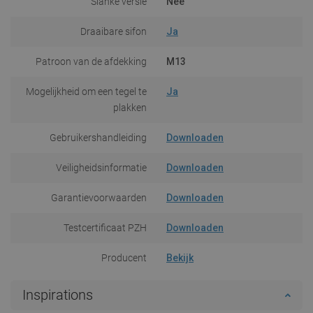
Slanke versie
Nee
Draaibare sifon
Ja
Patroon van de afdekking
M13
Mogelijkheid om een tegel te
Ja
plakken
Gebruikershandleiding
Downloaden
Veiligheidsinformatie
Downloaden
Garantievoorwaarden
Downloaden
Testcertificaat PZH
Downloaden
Producent
Bekijk
Inspirations