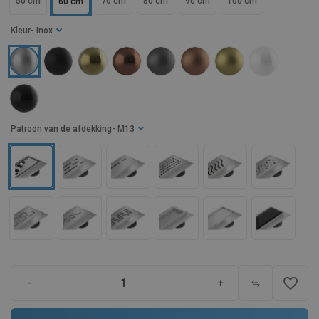
50 cm
70 cm
80 cm
90 cm
100 cm
60 cm
Kleur
- Inox
Patroon van de afdekking
- M13
favorite_border
-
+