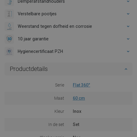
Demperafstandhouders
Verstelbare pootjes
Weerstand tegen dofheid en corrosie
10 jaar garantie
Hygienecertificaat PZH
Productdetails
Serie
Flat 360°
Maat
60 cm
Kleur
Inox
In de set
Set