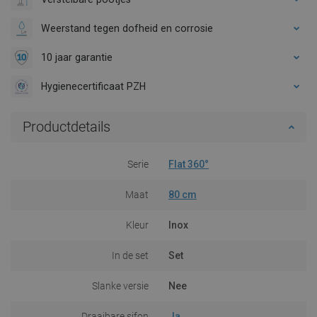
Weerstand tegen dofheid en corrosie
10 jaar garantie
Hygienecertificaat PZH
Productdetails
Serie
Flat 360°
Maat
80 cm
Kleur
Inox
In de set
Set
Slanke versie
Nee
Draaibare sifon
Ja