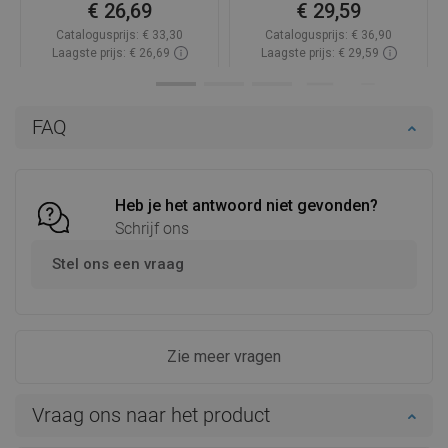
€ 26,69
€ 29,59
Catalogusprijs:
€ 33,30
Catalogusprijs:
€ 36,90
Laagste prijs: € 26,69
Laagste prijs: € 29,59
Beschikbaarheid:
Op voorraad
Beschikbaarheid:
Op voorraad
In winkelwagen
In winkelwagen
FAQ
Vergelijk
favorite_border
Favoriet
Vergelijk
favorite_border
Favoriet
Heb je het antwoord niet gevonden?
Schrijf ons
Stel ons een vraag
Zie meer vragen
Vraag ons naar het product