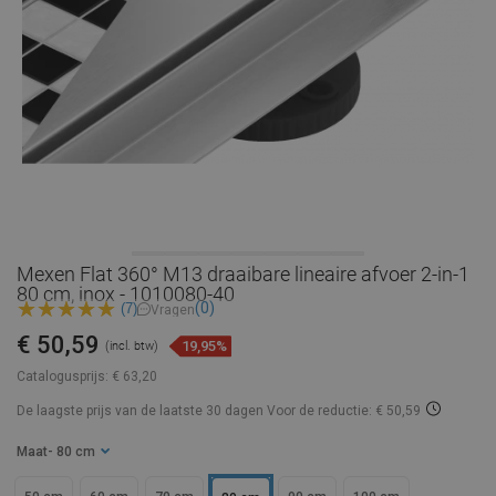
Mexen Flat 360° M13 draaibare lineaire afvoer 2-in-1
80 cm, inox - 1010080-40
(0)
(7)
Vragen
€ 50,59
19,95%
(incl. btw)
Catalogusprijs:
€ 63,20
De laagste prijs van de laatste 30 dagen
Voor de reductie: € 50,59
Maat
- 80 cm