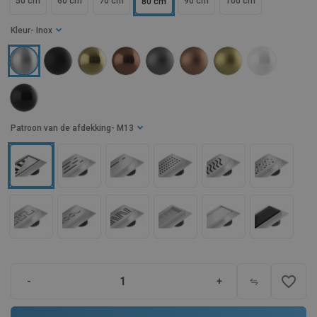
50 cm
60 cm
70 cm
90 cm
100 cm
80 cm
Kleur
- Inox
Patroon van de afdekking
- M13
favorite_border
-
+