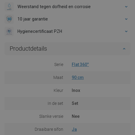
Weerstand tegen dofheid en corrosie
10 jaar garantie
Hygienecertificaat PZH
Productdetails
Serie
Flat 360°
Maat
90 cm
Kleur
Inox
In de set
Set
Slanke versie
Nee
Draaibare sifon
Ja