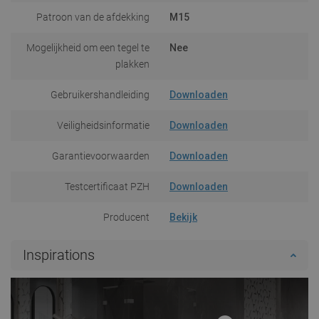
Patroon van de afdekking
M15
Mogelijkheid om een tegel te
Nee
plakken
Gebruikershandleiding
Downloaden
Veiligheidsinformatie
Downloaden
Garantievoorwaarden
Downloaden
Testcertificaat PZH
Downloaden
Producent
Bekijk
Inspirations