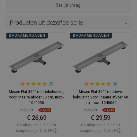
Stel je vraag.
Producten uit dezelfde serie
BADKAMERDAGEN
BADKAMERDAGEN
(6)
(4)
Mexen Flat 360° rotatiebehuizing
Mexen Flat 360° rotatieve
voor lineaire afvoer 50 cm, inox -
behuizing voor lineaire afvoer 60
1040050
cm, inox - 1040060
€ 33,30
€ 36,90
-19,85%
-19,81%
€ 26,69
€ 29,59
Catalogusprijs:
€ 33,30
Catalogusprijs:
€ 36,90
Laagste prijs: € 26,69
Laagste prijs: € 29,59
Beschikbaarheid:
Op voorraad
Beschikbaarheid:
Op voorraad