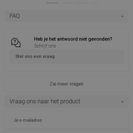
In winkelwagen
In winkelwagen
FAQ
Vergelijk
favorite_border
Favoriet
Vergelijk
favorite_border
Favoriet
Heb je het antwoord niet gevonden?
Schrijf ons
Stel ons een vraag
Zie meer vragen
Vraag ons naar het product