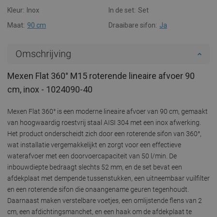
Kleur:
Inox
In de set:
Set
Maat:
90 cm
Draaibare sifon:
Ja
Omschrijving
Mexen Flat 360° M15 roterende lineaire afvoer 90
cm, inox - 1024090-40
Mexen Flat 360° is een moderne lineaire afvoer van 90 cm, gemaakt
van hoogwaardig roestvrij staal AISI 304 met een inox afwerking.
Het product onderscheidt zich door een roterende sifon van 360°,
wat installatie vergemakkelijkt en zorgt voor een effectieve
waterafvoer met een doorvoercapaciteit van 50 l/min. De
inbouwdiepte bedraagt slechts 52 mm, en de set bevat een
afdekplaat met dempende tussenstukken, een uitneembaar vuilfilter
en een roterende sifon die onaangename geuren tegenhoudt.
Daarnaast maken verstelbare voetjes, een omlijstende flens van 2
cm, een afdichtingsmanchet, en een haak om de afdekplaat te