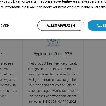
uw gebruik van onze site met onze advertentie- en analysepartners, 
spoelen.
raakt en verminderen het geluid dat
is de afvo
e informatie die u aan hen heeft verstrekt of die zij hebben verzam
 voor het
ontstaat wanneer water direct op de
de om
iedz się więcej
n netheid in
afvoer valt.
bet
GEVEN
ALLES AFWIJZEN
ALLE
ie
Hygienecertificaat PZH
d met een
Het product heeft een certificaat,
 Mocht u
uitgegeven door het Staatsinstituut
 met het
voor Hygiëne, dat de naleving van
en wij u aan
veiligheidsnormen bevestigt - het
e nemen via
geeft aan dat het op geen enkele
lefonisch via
manier een negatieve invloed heeft op
mer.
de menselijke gezondheid en het
milieu. nr B.BK.60110.1719.2023