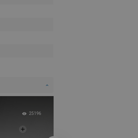
Afgeronde inloopca
25196