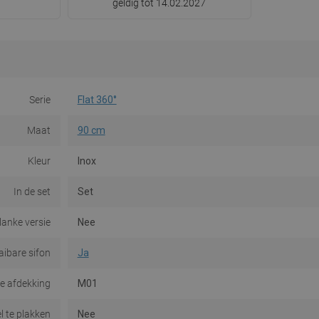
geldig tot 14.02.2027
Serie
Flat 360°
Maat
90 cm
Kleur
Inox
In de set
Set
lanke versie
Nee
aibare sifon
Ja
e afdekking
M01
l te plakken
Nee