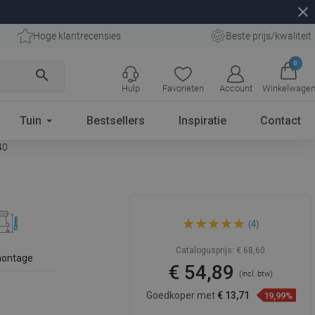
close
Hoge klantrecensies
Beste prijs/kwaliteit
0
search
Hulp
Favorieten
Account
Winkelwage
Tuin
Bestsellers
Inspiratie
Contact
40
Mexen Flat 360° M01
(4)
roterende lijnafvoer 90 cm,
inox - 1020090-40
Catalogusprijs:
€ 68,60
montage
€ 54,89
(incl. btw)
Goedkoper met
€ 13,71
19,99%