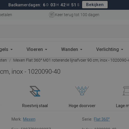
Bekijken
6
03
42
50
Badkamerdagen:
D
H
M
S
betalen
Keer terug tot 100 dagen
gels
Vloeren
Wanden
Verlichting
oten
Mexen Flat 360° M01 roterende lijnafvoer 90 cm, inox - 1020090-
 cm, inox - 1020090-40
Roestvrij staal
Hoge doorvoer
Lage 
Merk:
Mexen
Serie:
Flat 360°