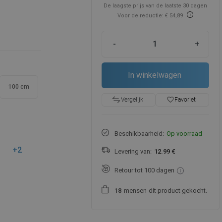
De laagste prijs van de laatste 30 dagen
Voor de reductie: € 54,89
-
+
In winkelwagen
100 cm
favorite_border
Favoriet
Vergelijk
Beschikbaarheid:
Op voorraad
+2
Levering van:
12.99 €
Retour tot 100 dagen
mensen
dit product gekocht.
1
8