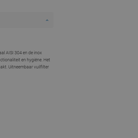
aal AISI 304 en de inox
tionaliteit en hygiëne. Het
kt. Uitneembaar vuilfilter