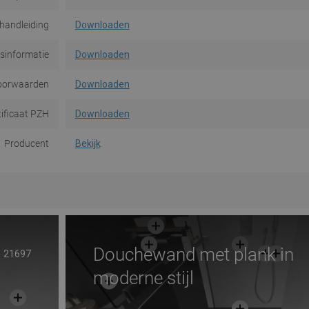
handleiding
Downloaden
dsinformatie
Downloaden
oorwaarden
Downloaden
tificaat PZH
Downloaden
Producent
Bekijk
Douchewand met plank in
21697
moderne stijl