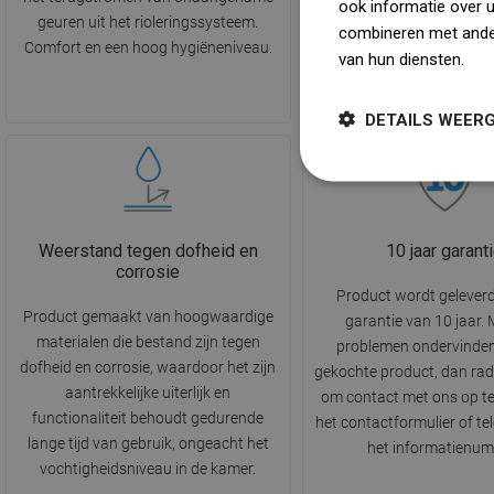
ook informatie over 
geuren uit het rioleringssysteem.
het onder water af te 
combineren met ander
Comfort en een hoog hygiëneniveau.
Perfecte ondersteuning
van hun diensten.
Dow
waarborgen van hygiëne e
de badkamer.
DETAILS WEER
Weerstand tegen dofheid en
10 jaar garant
corrosie
Product wordt gelever
Product gemaakt van hoogwaardige
garantie van 10 jaar.
materialen die bestand zijn tegen
problemen ondervinden
dofheid en corrosie, waardoor het zijn
gekochte product, dan rad
aantrekkelijke uiterlijk en
om contact met ons op t
functionaliteit behoudt gedurende
het contactformulier of te
lange tijd van gebruik, ongeacht het
het informatienum
vochtigheidsniveau in de kamer.