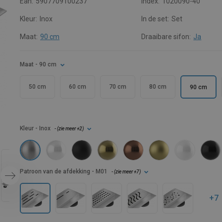
Ean:
5907709100237
Index:
1020090-40
Kleur:
Inox
In de set:
Set
Maat:
90 cm
Draaibare sifon:
Ja
Maat
- 90 cm
50 cm
60 cm
70 cm
80 cm
90 cm
Kleur
- Inox
- (
zie meer
+2
)
Patroon van de afdekking
- M01
- (
zie meer
+7
)
+7