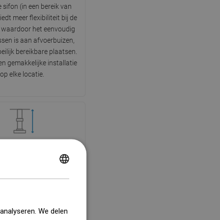
 sifon (in een bereik van
iedt meer flexibiliteit bij de
e, waardoor het eenvoudig
ssen is aan afvoerbuizen,
eilijk bereikbare plaatsen.
n gemakkelijke installatie
op elke locatie.
stelbare pootjes
POLISH
s uitgerust met verstelbare
e het mogelijk maken om de
CZECH
ogte van de afvoer aan te
GERMAN
waterpas te stellen op een
 analyseren. We delen
ndergrond. Op deze manier
ENGLISH