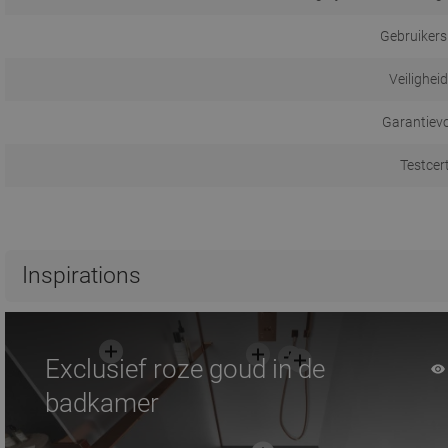
Gebruikers
Veilighei
Garantiev
Testcer
Inspirations
Exclusief roze goud in de
badkamer