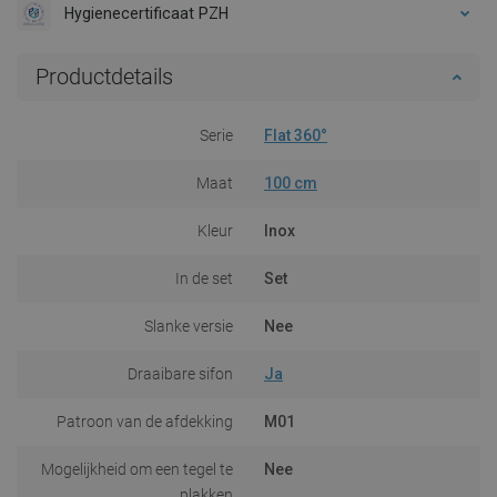
Hygienecertificaat PZH
Productdetails
Serie
Flat 360°
Maat
100 cm
Kleur
Inox
In de set
Set
Slanke versie
Nee
Draaibare sifon
Ja
Patroon van de afdekking
M01
Mogelijkheid om een tegel te
Nee
plakken