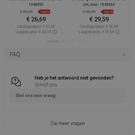
1040050
cm, inox - 1040060
€ 33,30
€ 36,90
-19,85%
-19,81%
€ 26,69
€ 29,59
Catalogusprijs:
€ 33,30
Catalogusprijs:
€ 36,90
Laagste prijs: € 26,69
Laagste prijs: € 29,59
Beschikbaarheid:
Op voorraad
Beschikbaarheid:
Op voorraad
In winkelwagen
In winkelwagen
FAQ
Vergelijk
favorite_border
Favoriet
Vergelijk
favorite_border
Favoriet
Heb je het antwoord niet gevonden?
Schrijf ons
Stel ons een vraag
Zie meer vragen