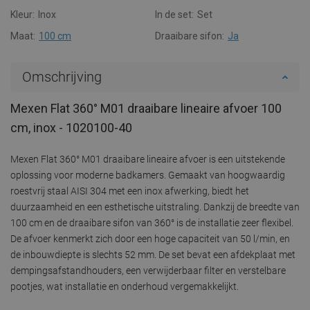
Kleur:
Inox
In de set:
Set
Maat:
100 cm
Draaibare sifon:
Ja
Omschrijving
Mexen Flat 360° M01 draaibare lineaire afvoer 100
cm, inox - 1020100-40
Mexen Flat 360° M01 draaibare lineaire afvoer is een uitstekende
oplossing voor moderne badkamers. Gemaakt van hoogwaardig
roestvrij staal AISI 304 met een inox afwerking, biedt het
duurzaamheid en een esthetische uitstraling. Dankzij de breedte van
100 cm en de draaibare sifon van 360° is de installatie zeer flexibel.
De afvoer kenmerkt zich door een hoge capaciteit van 50 l/min, en
de inbouwdiepte is slechts 52 mm. De set bevat een afdekplaat met
dempingsafstandhouders, een verwijderbaar filter en verstelbare
pootjes, wat installatie en onderhoud vergemakkelijkt.