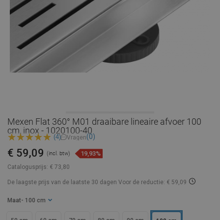
Mexen Flat 360° M01 draaibare lineaire afvoer 100
cm, inox - 1020100-40
(0)
(4)
Vragen
€ 59,09
19,93%
(incl. btw)
Catalogusprijs:
€ 73,80
De laagste prijs van de laatste 30 dagen
Voor de reductie: € 59,09
Maat
- 100 cm