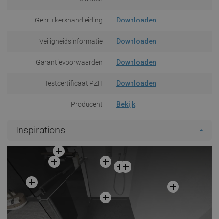
Gebruikershandleiding
Downloaden
Veiligheidsinformatie
Downloaden
Garantievoorwaarden
Downloaden
Testcertificaat PZH
Downloaden
Producent
Bekijk
Inspirations