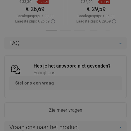
€ 33,30
€ 36,90
-19,85%
-19,81%
€ 26,69
€ 29,59
Catalogusprijs:
€ 33,30
Catalogusprijs:
€ 36,90
Laagste prijs: € 26,69
Laagste prijs: € 29,59
Beschikbaarheid:
Op voorraad
Beschikbaarheid:
Op voorraad
In winkelwagen
In winkelwagen
FAQ
Vergelijk
favorite_border
Favoriet
Vergelijk
favorite_border
Favoriet
Heb je het antwoord niet gevonden?
Schrijf ons
Stel ons een vraag
Zie meer vragen
Vraag ons naar het product