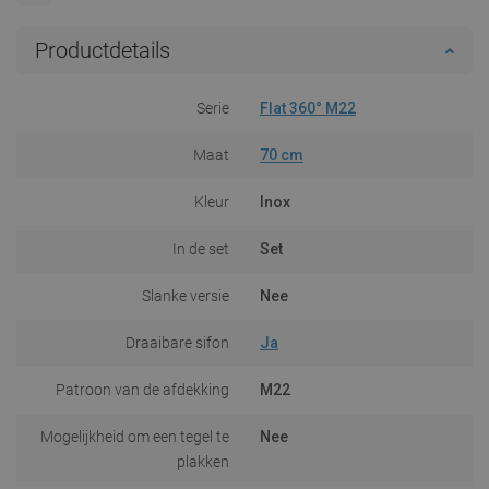
Productdetails
Serie
Flat 360° M22
Maat
70 cm
Kleur
Inox
In de set
Set
Slanke versie
Nee
Draaibare sifon
Ja
Patroon van de afdekking
M22
Mogelijkheid om een tegel te
Nee
plakken