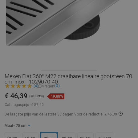
Mexen Flat 360° M22 draaibare lineaire gootsteen 70
cm, inox - 1029070-40
(0)
(4)
Vragen
€ 46,39
19,88%
(incl. btw)
Catalogusprijs:
€ 57,90
De laagste prijs van de laatste 30 dagen
Voor de reductie: € 46,39
Maat
- 70 cm