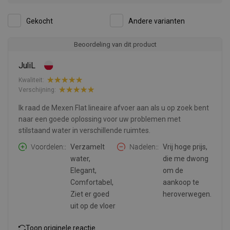
Gekocht
Andere varianten
Beoordeling van dit product
JuliL
Kwaliteit:
Verschijning:
Ik raad de Mexen Flat lineaire afvoer aan als u op zoek bent
naar een goede oplossing voor uw problemen met
stilstaand water in verschillende ruimtes.
Voordelen:
Verzamelt
Nadelen:
Vrij hoge prijs,
water,
die me dwong
Elegant,
om de
Comfortabel,
aankoop te
Ziet er goed
heroverwegen.
uit op de vloer
Toon originele reactie