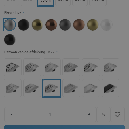
50 cm
60 cm
80 cm
90 cm
100 cm
70 cm
Kleur
- Inox
Patroon van de afdekking
- M22
favorite_border
-
+