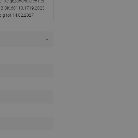
lijke gezondheid en het
nr B.BK.60110.1719.2023
SWEDISH
dig tot 14.02.2027
FINNISH
PORTUGUESE
CROATIAN
GREEK
SLOVENIAN