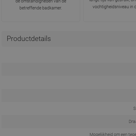
de omstandigheden van de
vochtigheidsniveau in 
betreffende badkamer.
Productdetails
S
Dra
Mogelijkheid om een tege