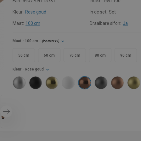
Ean:
5907709115781
Index:
1641100
Kleur:
Rose goud
In de set:
Set
Maat:
100 cm
Draaibare sifon:
Ja
Maat
- 100 cm
- (
zie meer
+9
)
50 cm
60 cm
70 cm
80 cm
90 cm
Kleur
- Rose goud