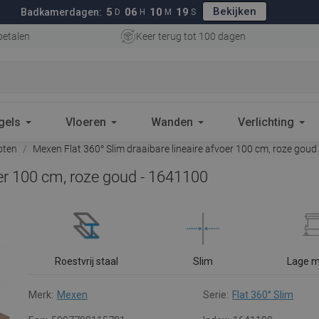
Bekijken
5
06
10
18
Badkamerdagen:
D
H
M
S
betalen
Keer terug tot 100 dagen
gels
Vloeren
Wanden
Verlichting
oten
Mexen Flat 360° Slim draaibare lineaire afvoer 100 cm, roze goud
oer 100 cm, roze goud - 1641100
Roestvrij staal
Slim
Lage 
Merk:
Mexen
Serie:
Flat 360° Slim