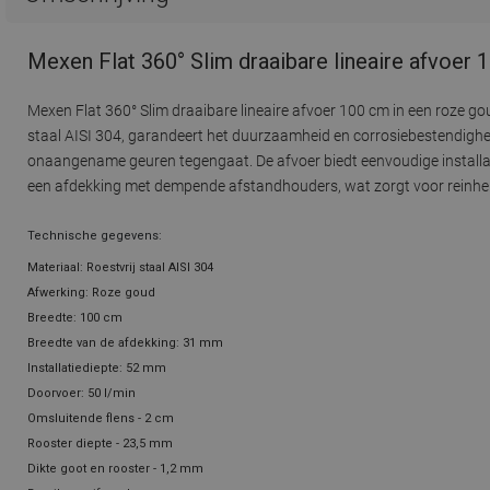
Mexen Flat 360° Slim draaibare lineaire afvoer
Mexen Flat 360° Slim draaibare lineaire afvoer 100 cm in een roze 
staal AISI 304, garandeert het duurzaamheid en corrosiebestendigheid.
onaangename geuren tegengaat. De afvoer biedt eenvoudige installati
een afdekking met dempende afstandhouders, wat zorgt voor reinhe
Technische gegevens:
Materiaal: Roestvrij staal AISI 304
Afwerking: Roze goud
Breedte: 100 cm
Breedte van de afdekking: 31 mm
Installatiediepte: 52 mm
Doorvoer: 50 l/min
Omsluitende flens - 2 cm
Rooster diepte - 23,5 mm
Dikte goot en rooster - 1,2 mm