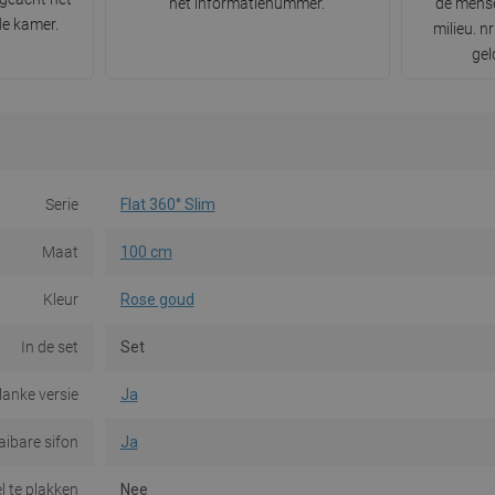
het informatienummer.
de mense
de kamer.
milieu. 
gel
Serie
Flat 360° Slim
Maat
100 cm
Kleur
Rose goud
In de set
Set
lanke versie
Ja
aibare sifon
Ja
l te plakken
Nee