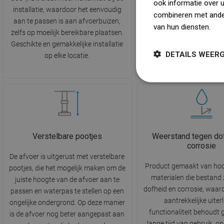
ook informatie over 
installatie, waardoor het eenvoudig
effectieve bescherming b
combineren met ander
aan te passen is aan afvoerbuizen,
het terugstromen van o
van hun diensten.
Dow
zelfs op moeilijk bereikbare plaatsen.
geuren uit het riolerin
Geschikte en gemakkelijke installatie
Comfort en een hoog hyg
DETAILS WEER
op elke locatie.
Verstelbare pootjes
Weerstand tegen do
corrosie
De afvoer is uitgerust met verstelbare
Product gemaakt van ho
pootjes, die het mogelijk maken om de
materialen die bestand 
juiste hoogte van de afvoer aan te
dofheid en corrosie, waard
passen en waterpas te stellen op een
aantrekkelijke uiterl
ongelijke ondergrond. Op deze manier
functionaliteit behoudt
is de afvoer nog beter aangepast aan
lange tijd van gebruik, o