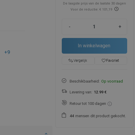
De laagste prijs van de laatste 30 dagen
Voor de reductie: € 101,19
-
+
In winkelwagen
+9
favorite_border
Favoriet
Vergelijk
Beschikbaarheid:
Op voorraad
Levering van:
12.99 €
Retour tot 100 dagen
mensen
dit product gekocht.
4
4