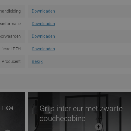
handleiding
Downloaden
dsinformatie
Downloaden
oorwaarden
Downloaden
tificaat PZH
Downloaden
Producent
Bekijk
Grijs interieur met zwarte
11894
douchecabine