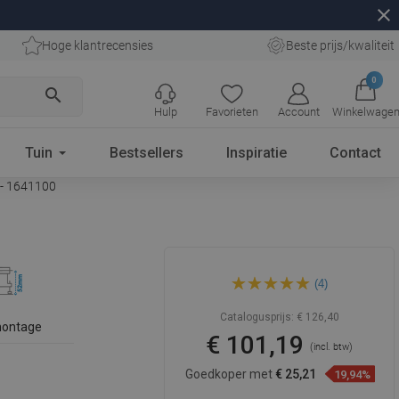
close
Hoge klantrecensies
Beste prijs/kwaliteit
0
search
Hulp
Favorieten
Account
Winkelwage
Tuin
Bestsellers
Inspiratie
Contact
 - 1641100
Mexen Flat 360° Slim
(4)
draaibare lineaire afvoer 100
cm, roze goud - 1641100
Catalogusprijs:
€ 126,40
montage
€ 101,19
(incl. btw)
Goedkoper met
€ 25,21
19,94%