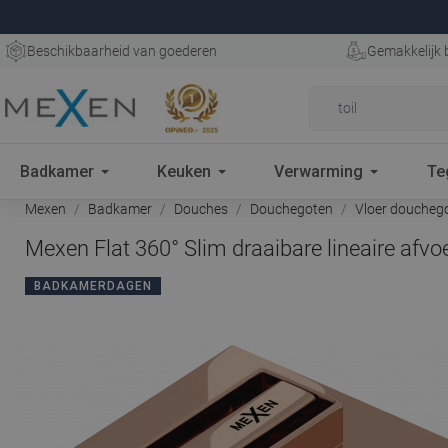
Beschikbaarheid van goederen
Gemakkelijk 
Badkamer
Keuken
Verwarming
Te
Mexen
Badkamer
Douches
Douchegoten
Vloer doucheg
Mexen Flat 360° Slim draaibare lineaire afv
BADKAMERDAGEN