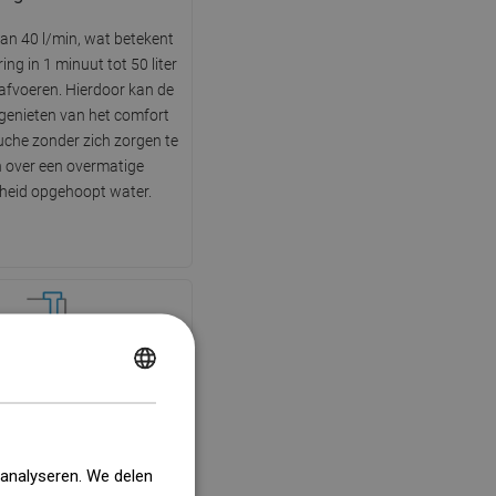
an 40 l/min, wat betekent
ing in 1 minuut tot 50 liter
afvoeren. Hierdoor kan de
 genieten van het comfort
che zonder zich zorgen te
 over een overmatige
heid opgehoopt water.
POLISH
erafstandhouders
CZECH
tandhouders garanderen
GERMAN
jkmatige positie van de
 analyseren. We delen
p, wat zorgt voor een
ENGLISH