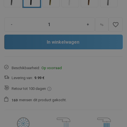
favorite_border
-
+
In winkelwagen
Beschikbaarheid:
Op voorraad
Levering van:
9.99 €
Retour tot 100 dagen
mensen
dit product gekocht.
1
6
9