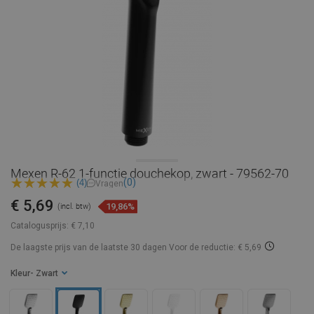
Mexen R-62 1-functie douchekop, zwart - 79562-70
(0)
(4)
Vragen
€ 5,69
19,86%
(incl. btw)
Catalogusprijs:
€ 7,10
De laagste prijs van de laatste 30 dagen
Voor de reductie: € 5,69
Kleur
- Zwart