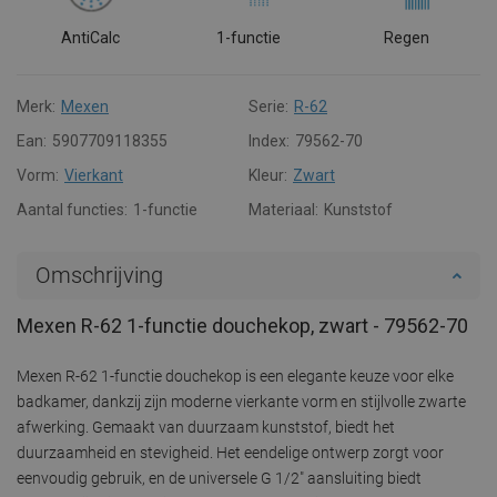
AntiCalc
1-functie
Regen
Merk:
Mexen
Serie:
R-62
Ean:
5907709118355
Index:
79562-70
Vorm:
Vierkant
Kleur:
Zwart
Aantal functies:
1-functie
Materiaal:
Kunststof
Omschrijving
Mexen R-62 1-functie douchekop, zwart - 79562-70
Mexen R-62 1-functie douchekop is een elegante keuze voor elke
badkamer, dankzij zijn moderne vierkante vorm en stijlvolle zwarte
afwerking. Gemaakt van duurzaam kunststof, biedt het
duurzaamheid en stevigheid. Het eendelige ontwerp zorgt voor
eenvoudig gebruik, en de universele G 1/2" aansluiting biedt