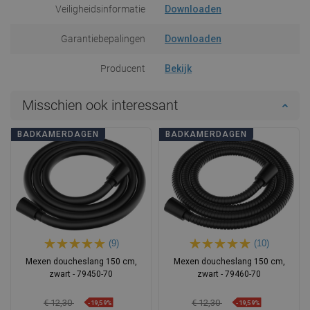
Veiligheidsinformatie
Downloaden
Garantiebepalingen
Downloaden
Producent
Bekijk
Misschien ook interessant
BADKAMERDAGEN
BADKAMERDAGEN
(9)
(10)
Mexen doucheslang 150 cm,
Mexen doucheslang 150 cm,
zwart - 79450-70
zwart - 79460-70
€ 12,30
€ 12,30
-19,59%
-19,59%