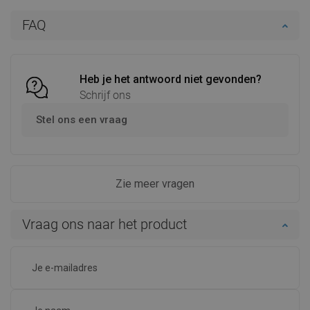
In winkelwagen
In winkelwagen
FAQ
Vergelijk
favorite_border
Favoriet
Vergelijk
favorite_border
Favoriet
Heb je het antwoord niet gevonden?
Schrijf ons
Stel ons een vraag
Zie meer vragen
Vraag ons naar het product