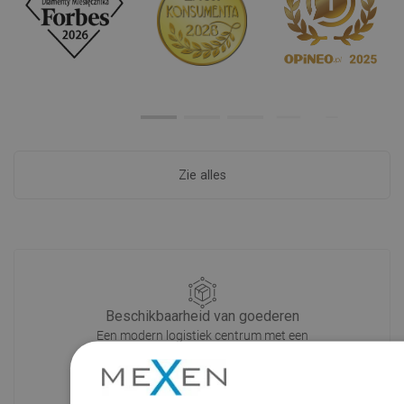
Zie alles
Beschikbaarheid van goederen
Een modern logistiek centrum met een
oppervlakte van 31.000 m² met meer
dan 68.000 palletplaatsen biedt meer
dan 1500.000 beschikbare producten!