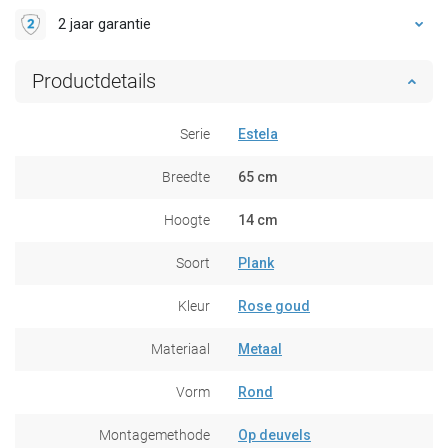
2 jaar garantie
Productdetails
Serie
Estela
Breedte
65 cm
Hoogte
14 cm
Soort
Plank
Kleur
Rose goud
Materiaal
Metaal
Vorm
Rond
Montagemethode
Op deuvels