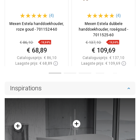
(4)
(4)
Mexen Estela handdoekhouder,
Mexen Estela dubbele
roze goud - 7011524-60
handdoekhouder, roségoud -
7011525-60
€ 86,10
€ 137,10
-19,99%
-19,99%
€ 68,89
€ 109,69
Catalogusprijs:
€ 86,10
Catalogusprijs:
€ 137,10
Laagste prijs: € 68,89
Laagste prijs: € 109,69
Beschikbaarheid:
Op voorraad
Beschikbaarheid:
Op voorraad
In winkelwagen
In winkelwagen
Inspirations
Vergelijk
favorite_border
Favoriet
Vergelijk
favorite_border
Favoriet