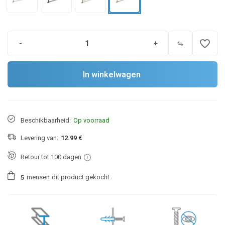
favorite_border
-
+
In winkelwagen
Beschikbaarheid:
Op voorraad
Levering van:
12.99 €
Retour tot 100 dagen
mensen
dit product gekocht.
5