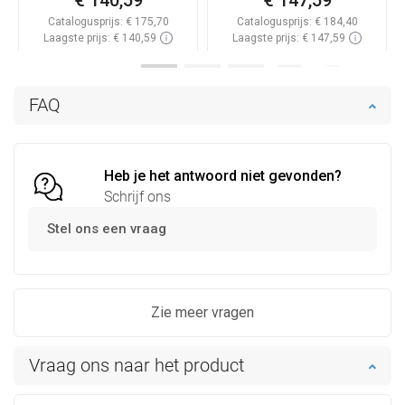
€ 140,59
€ 147,59
Catalogusprijs:
€ 175,70
Catalogusprijs:
€ 184,40
Laagste prijs: € 140,59
Laagste prijs: € 147,59
Beschikbaarheid:
Op voorraad
Beschikbaarheid:
Op voorraad
In winkelwagen
In winkelwagen
FAQ
Vergelijk
favorite_border
Favoriet
Vergelijk
favorite_border
Favoriet
Heb je het antwoord niet gevonden?
Schrijf ons
Stel ons een vraag
Zie meer vragen
Vraag ons naar het product