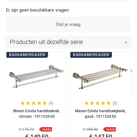
Er zijn geen beschikbare vragen.
Stel je vraag.
Producten uit dezelfde serie
BADKAMERDAGEN
BADKAMERDAGEN
(4)
(5)
Mexen Estela handdoekrek,
Mexen Estela handdoekplank,
chroom - 7011520-00
goud - 7011520-50
€ 175,70
€ 184,40
-19,98%
-19,96%