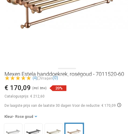
Mexen Estela handdoekrek, roségoud - 7011520-60
(0)
(4)
Vragen
€ 170,09
20%
(incl. btw)
Catalogusprijs:
€ 212,60
De laagste prijs van de laatste 30 dagen
Voor de reductie: € 170,09
Kleur
- Rose goud