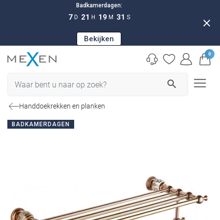
Badkamerdagen:
7
21
19
30
D
H
M
S
close
Bekijken
0
search
Handdoekrekken en planken
BADKAMERDAGEN