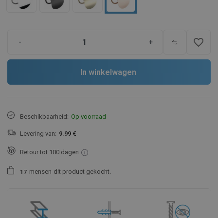
favorite_border
-
+
In winkelwagen
Beschikbaarheid:
Op voorraad
Levering van:
9.99 €
Retour tot 100 dagen
mensen
dit product gekocht.
1
7