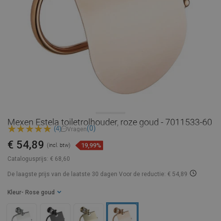
Mexen Estela toiletrolhouder, roze goud - 7011533-60
(0)
(4)
Vragen
€ 54,89
19,99%
(incl. btw)
Catalogusprijs:
€ 68,60
De laagste prijs van de laatste 30 dagen
Voor de reductie: € 54,89
Kleur
- Rose goud