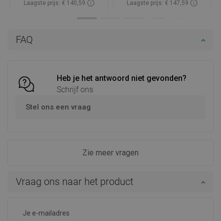
Laagste prijs: € 140,59
Laagste prijs: € 147,59
Beschikbaarheid:
Op voorraad
Beschikbaarheid:
Op voorraad
In winkelwagen
In winkelwagen
FAQ
Vergelijk
favorite_border
Favoriet
Vergelijk
favorite_border
Favoriet
Heb je het antwoord niet gevonden?
Schrijf ons
Stel ons een vraag
Zie meer vragen
Vraag ons naar het product