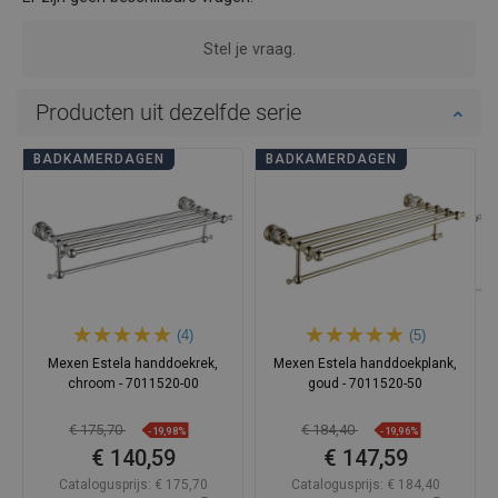
Stel je vraag.
Producten uit dezelfde serie
BADKAMERDAGEN
BADKAMERDAGEN
(4)
(5)
Mexen Estela handdoekrek,
Mexen Estela handdoekplank,
chroom - 7011520-00
goud - 7011520-50
€ 175,70
€ 184,40
-19,98%
-19,96%
€ 140,59
€ 147,59
Catalogusprijs:
€ 175,70
Catalogusprijs:
€ 184,40