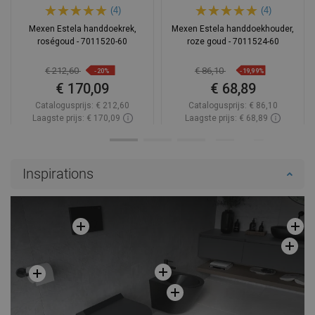
(4)
(4)
Mexen Estela handdoekrek,
Mexen Estela handdoekhouder,
roségoud - 7011520-60
roze goud - 7011524-60
€ 212,60
€ 86,10
-20%
-19,99%
€ 170,09
€ 68,89
Catalogusprijs:
€ 212,60
Catalogusprijs:
€ 86,10
Laagste prijs: € 170,09
Laagste prijs: € 68,89
Beschikbaarheid:
Op voorraad
Beschikbaarheid:
Op voorraad
In winkelwagen
In winkelwagen
Inspirations
Vergelijk
favorite_border
Favoriet
Vergelijk
favorite_border
Favoriet