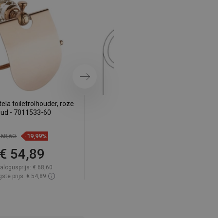
SWEDISH
FINNISH
PORTUGUESE
CROATIAN
GREEK
Volgende
SLOVENIAN
ela toiletrolhouder, roze
Mexen Estela dubbele
ud - 7011533-60
handdoekhaak, roségoud -
7011535-60
 68,60
-19,99%
€ 49,20
-19,94%
€ 54,89
€ 39,39
alogusprijs:
€ 68,60
Catalogusprijs:
€ 49,20
ste prijs: € 54,89
Laagste prijs: € 39,39
baarheid:
Op voorraad
Beschikbaarheid:
Op voorraad
In winkelwagen
In winkelwagen