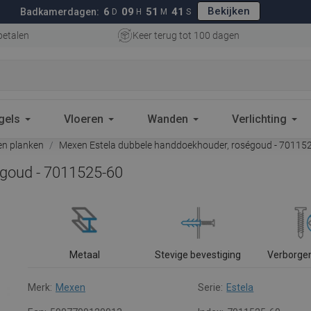
Bekijken
6
09
51
41
Badkamerdagen:
D
H
M
S
betalen
Keer terug tot 100 dagen
gels
Vloeren
Wanden
Verlichting
n planken
Mexen Estela dubbele handdoekhouder, roségoud - 70115
égoud - 7011525-60
Metaal
Stevige bevestiging
Verborge
Merk:
Mexen
Serie:
Estela