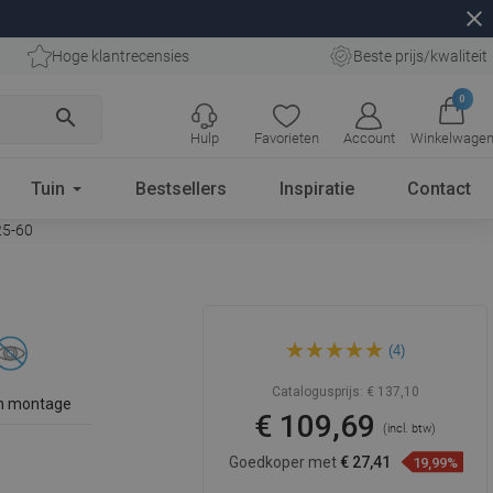
close
Hoge klantrecensies
Beste prijs/kwaliteit
0
search
Hulp
Favorieten
Account
Winkelwage
Tuin
Bestsellers
Inspiratie
Contact
25-60
Mexen Estela dubbele
(4)
handdoekhouder, roségoud -
7011525-60
Catalogusprijs:
€ 137,10
n montage
€ 109,69
(incl. btw)
Goedkoper met
€ 27,41
19,99%