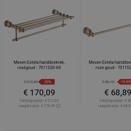
Mexen Estela handdoekrek,
Mexen Estela handdoe
roségoud - 7011520-60
roze goud - 70115
€ 212,60
-20%
€ 86,10
-19,99
€ 170,09
€ 68,8
Catalogusprijs:
€ 212,60
Catalogusprijs:
€ 8
Laagste prijs: € 170,09
Laagste prijs: € 68,8
Beschikbaarheid:
Op voorraad
Beschikbaarheid:
Op v
In winkelwagen
In winkelwa