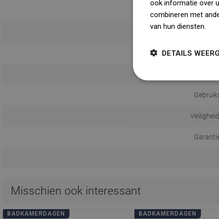
ook informatie over 
combineren met ander
van hun diensten.
Dow
Monta
DETAILS WEER
Afstand 
Gebruik
Veilighei
Garanti
Misschien ook interessant
BADKAMERDAGEN
BADKAMERDAGEN