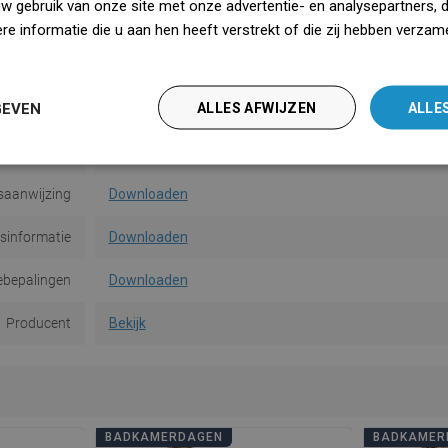
uw gebruik van onze site met onze advertentie- en analysepartners, 
Vorm
Rond
e informatie die u aan hen heeft verstrekt of die zij hebben verzam
iedz się więcej
gemethode
Op deuvels
GEVEN
ALLES AFWIJZEN
ALLE
Aantal
2
van de muur
10 cm
saanwijzing
Downloaden
dsinformatie
Downloaden
ebepalingen
Downloaden
Producent
Bekijk
BADKAMERDAGEN
BADKAMER