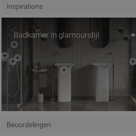
Vergelijk
favorite_border
Favoriet
Vergelijk
favorite_border
F
Inspirations
Badkamer in glamourstijl
Beoordelingen