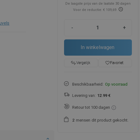
De laagste prijs van de laatste 30 dagen
Voor de reductie: € 109,69
uvels
-
+
In winkelwagen
favorite_border
Favoriet
Vergelijk
Beschikbaarheid:
Op voorraad
Levering van:
12.99 €
Retour tot 100 dagen
mensen
dit product gekocht.
2