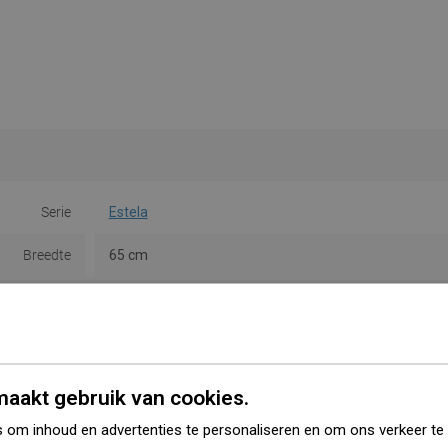
Serie
Estela
Breedte
65 cm
Hoogte
11 cm
Soort
Rail
Kleur
Rose goud
aakt gebruik van cookies.
Materiaal
Metaal
 om inhoud en advertenties te personaliseren en om ons verkeer te