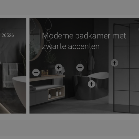
avoriet
Vergelijk
favorite_border
Favoriet
Verg
Moderne badkamer met
26526
zwarte accenten