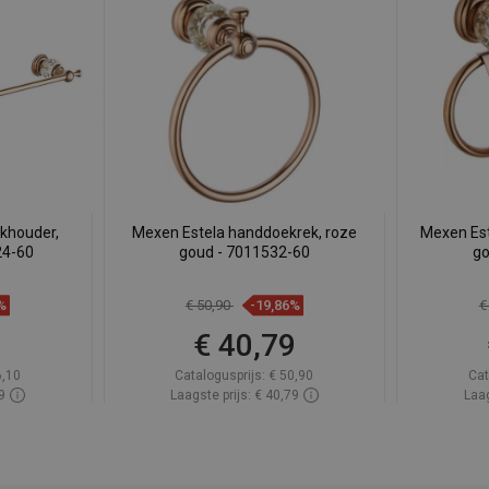
khouder,
Mexen Estela handdoekrek, roze
Mexen Est
24-60
goud - 7011532-60
go
%
€ 50,90
-19,86%
€
9
€ 40,79
6,10
Catalogusprijs:
€ 50,90
Cat
9
Laagste prijs: € 40,79
Laag
oorraad
Beschikbaarheid:
Op voorraad
Beschik
gen
In winkelwagen