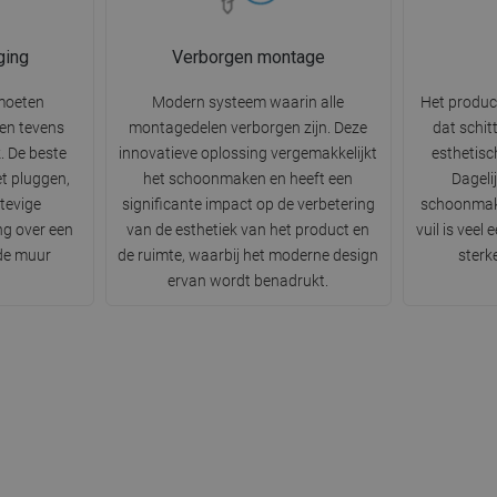
ging
Verborgen montage
moeten
Modern systeem waarin alle
Het produc
n en tevens
montagedelen verborgen zijn. Deze
dat schit
k. De beste
innovatieve oplossing vergemakkelijkt
esthetisc
t pluggen,
het schoonmaken en heeft een
Dageli
tevige
significante impact op de verbetering
schoonmak
ng over een
van de esthetiek van het product en
vuil is veel
 de muur
de ruimte, waarbij het moderne design
sterk
ervan wordt benadrukt.