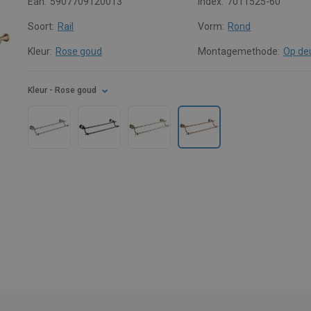
Ean:
5907709120013
Index:
7011525-60
Soort:
Rail
Vorm:
Rond
Kleur:
Rose goud
Montagemethode:
Op de
Kleur
- Rose goud