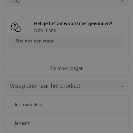
FAQ
Vergelijk
favorite_border
Favoriet
Vergelijk
favorite_border
Favoriet
Heb je het antwoord niet gevonden?
Schrijf ons
Stel ons een vraag
Zie meer vragen
Vraag ons naar het product