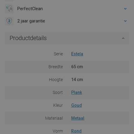
PerfectClean
2 jaar garantie
Productdetails
Serie
Estela
Breedte
65 cm
Hoogte
14 cm
Soort
Plank
Kleur
Goud
Materiaal
Metaal
Vorm
Rond