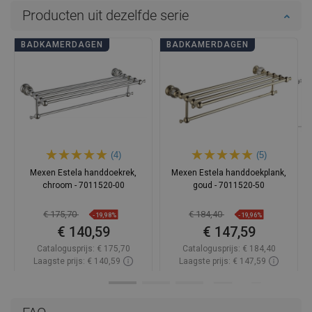
Producten uit dezelfde serie
BADKAMERDAGEN
BADKAMERDAGEN
(4)
(5)
Mexen Estela handdoekrek,
Mexen Estela handdoekplank,
chroom - 7011520-00
goud - 7011520-50
€ 175,70
€ 184,40
-19,98%
-19,96%
€ 140,59
€ 147,59
Catalogusprijs:
€ 175,70
Catalogusprijs:
€ 184,40
Laagste prijs: € 140,59
Laagste prijs: € 147,59
Beschikbaarheid:
Op voorraad
Beschikbaarheid:
Op voorraad
In winkelwagen
In winkelwagen