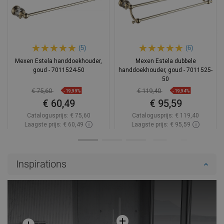
(5)
(6)
Mexen Estela handdoekhouder,
Mexen Estela dubbele
goud - 7011524-50
handdoekhouder, goud - 7011525-
50
€ 75,60
€ 119,40
-19,99%
-19,94%
€ 60,49
€ 95,59
Catalogusprijs:
€ 75,60
Catalogusprijs:
€ 119,40
Laagste prijs: € 60,49
Laagste prijs: € 95,59
Beschikbaarheid:
Op voorraad
Beschikbaarheid:
Op voorraad
In winkelwagen
In winkelwagen
Inspirations
Vergelijk
favorite_border
Favoriet
Vergelijk
favorite_border
Favoriet