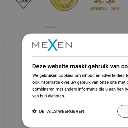
Zie alles
Deze website maakt gebruik van co
We gebruiken cookies om inhoud en advertenties t
ook informatie over uw gebruik van onze site met 
combineren met andere informatie die u aan hen he
Beschikbaarheid van goederen
van hun diensten.
Dowiedz się więcej
Een modern logistiek centrum met een
oppervlakte van 31.000 m² met meer
dan 68.000 palletplaatsen biedt meer
DETAILS WEERGEVEN
dan 1500.000 beschikbare producten!