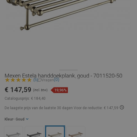
Mexen Estela handdoekplank, goud - 7011520-50
(0)
(5)
Vragen
€ 147,59
19,96%
(incl. btw)
Catalogusprijs:
€ 184,40
De laagste prijs van de laatste 30 dagen
Voor de reductie: € 147,59
Kleur
- Goud