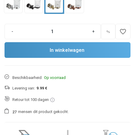
favorite_border
-
+
In winkelwagen
Beschikbaarheid:
Op voorraad
Levering van:
9.99 €
Retour tot 100 dagen
mensen
dit product gekocht.
2
7