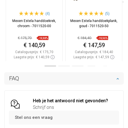
(4)
(5)
Mexen Estela handdoekrek,
Mexen Estela handdoekplank,
chroom - 7011520-00
goud - 7011520-50
€ 175,70
€ 184,40
-19,98%
-19,96%
€ 140,59
€ 147,59
Catalogusprijs:
€ 175,70
Catalogusprijs:
€ 184,40
Laagste prijs: € 140,59
Laagste prijs: € 147,59
Beschikbaarheid:
Op voorraad
Beschikbaarheid:
Op voorraad
In winkelwagen
In winkelwagen
FAQ
Vergelijk
favorite_border
Favoriet
Vergelijk
favorite_border
Favoriet
Heb je het antwoord niet gevonden?
Schrijf ons
Stel ons een vraag