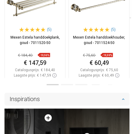
(5)
(5)
Mexen Estela handdoekplank,
Mexen Estela handdoekhouder,
goud - 7011520-50
goud - 7011524-50
€ 184,40
€ 75,60
-19,96%
-19,99%
€ 147,59
€ 60,49
Catalogusprijs:
€ 184,40
Catalogusprijs:
€ 75,60
Laagste prijs: € 147,59
Laagste prijs: € 60,49
Beschikbaarheid:
Op voorraad
Beschikbaarheid:
Op voorraad
In winkelwagen
In winkelwagen
Inspirations
Vergelijk
favorite_border
Favoriet
Vergelijk
favorite_border
Favoriet