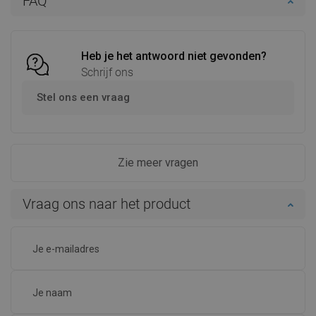
FAQ
Vergelijk
favorite_border
Favoriet
Vergelijk
favorite_border
Favoriet
Heb je het antwoord niet gevonden?
Schrijf ons
Stel ons een vraag
Zie meer vragen
Vraag ons naar het product