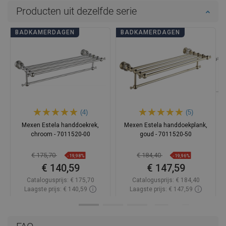
Producten uit dezelfde serie
BADKAMERDAGEN
BADKAMERDAGEN
(4)
(5)
Mexen Estela handdoekrek,
Mexen Estela handdoekplank,
chroom - 7011520-00
goud - 7011520-50
€ 175,70
€ 184,40
-19,98%
-19,96%
€ 140,59
€ 147,59
Catalogusprijs:
€ 175,70
Catalogusprijs:
€ 184,40
Laagste prijs: € 140,59
Laagste prijs: € 147,59
Beschikbaarheid:
Op voorraad
Beschikbaarheid:
Op voorraad
In winkelwagen
In winkelwagen