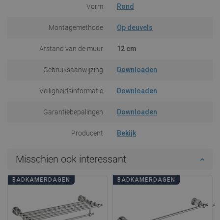
Vorm
Rond
Montagemethode
Op deuvels
Afstand van de muur
12 cm
Gebruiksaanwijzing
Downloaden
Veiligheidsinformatie
Downloaden
Garantiebepalingen
Downloaden
Producent
Bekijk
Misschien ook interessant
BADKAMERDAGEN
BADKAMERDAGEN