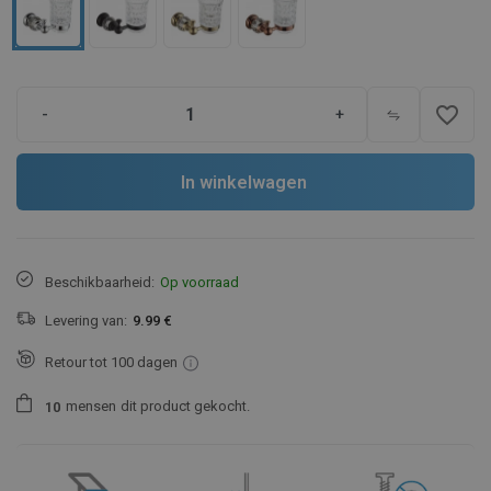
favorite_border
-
+
In winkelwagen
Beschikbaarheid:
Op voorraad
Levering van:
9.99 €
Retour tot 100 dagen
mensen
dit product gekocht.
1
0