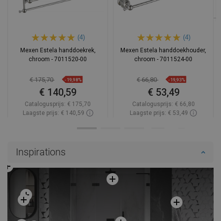
(4)
(4)
Mexen Estela handdoekrek,
Mexen Estela handdoekhouder,
chroom - 7011520-00
chroom - 7011524-00
€ 175,70
€ 66,80
-19,98%
-19,93%
€ 140,59
€ 53,49
Catalogusprijs:
€ 175,70
Catalogusprijs:
€ 66,80
Laagste prijs: € 140,59
Laagste prijs: € 53,49
Beschikbaarheid:
Op voorraad
Beschikbaarheid:
Op voorraad
In winkelwagen
In winkelwagen
Inspirations
Vergelijk
favorite_border
Favoriet
Vergelijk
favorite_border
Favoriet