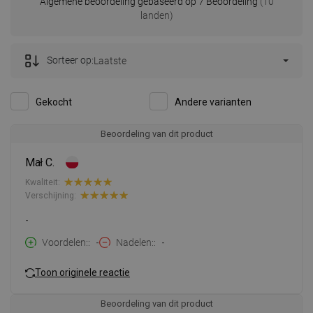
Algemene beoordeling gebaseerd op 7 Beoordeling
(10
landen)
Sorteer op:
Laatste
Gekocht
Andere varianten
Beoordeling van dit product
Mał C.
Kwaliteit:
Verschijning:
-
Voordelen:
-
Nadelen:
-
Toon originele reactie
Beoordeling van dit product