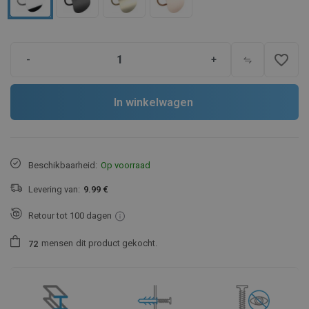
favorite_border
-
+
In winkelwagen
Beschikbaarheid:
Op voorraad
Levering van:
9.99 €
Retour tot 100 dagen
mensen
dit product gekocht.
7
2