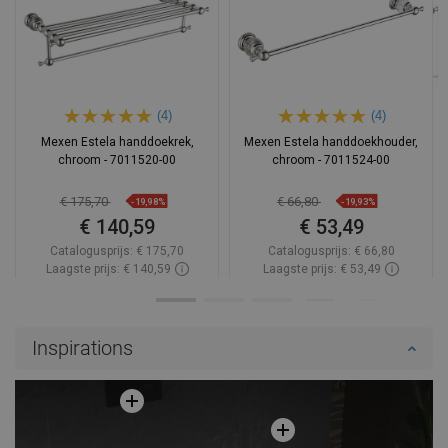
(4)
(4)
Mexen Estela handdoekrek,
Mexen Estela handdoekhouder,
chroom - 7011520-00
chroom - 7011524-00
€ 175,70
€ 66,80
-19,98%
-19,93%
€ 140,59
€ 53,49
Catalogusprijs:
€ 175,70
Catalogusprijs:
€ 66,80
Laagste prijs: € 140,59
Laagste prijs: € 53,49
Beschikbaarheid:
Op voorraad
Beschikbaarheid:
Op voorraad
In winkelwagen
In winkelwagen
Inspirations
Vergelijk
favorite_border
Favoriet
Vergelijk
favorite_border
Favoriet