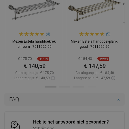
(4)
(5)
Mexen Estela handdoekrek,
Mexen Estela handdoekplank,
chroom - 7011520-00
goud - 7011520-50
€ 175,70
€ 184,40
-19,98%
-19,96%
€ 140,59
€ 147,59
Catalogusprijs:
€ 175,70
Catalogusprijs:
€ 184,40
Laagste prijs: € 140,59
Laagste prijs: € 147,59
Beschikbaarheid:
Op voorraad
Beschikbaarheid:
Op voorraad
In winkelwagen
In winkelwagen
FAQ
Vergelijk
favorite_border
Favoriet
Vergelijk
favorite_border
Favoriet
Heb je het antwoord niet gevonden?
Schrijf ons