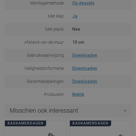
Montagemethode
Op deuvels
Met klep
Ja
Met plank
Nee
Afstand van de muur
10 cm
Gebruiksaanwijzing
Downloaden
Veiligheidsinformatie
Downloaden
Garantiebepalingen
Downloaden
Producent
Bekijk
Misschien ook interessant
BADKAMERDAGEN
BADKAMERDAGEN