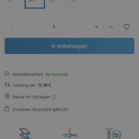
favorite_border
-
+
In winkelwagen
Beschikbaarheid:
Op voorraad
Levering van:
12.99 €
Retour tot 100 dagen
mensen
dit product gekocht.
3