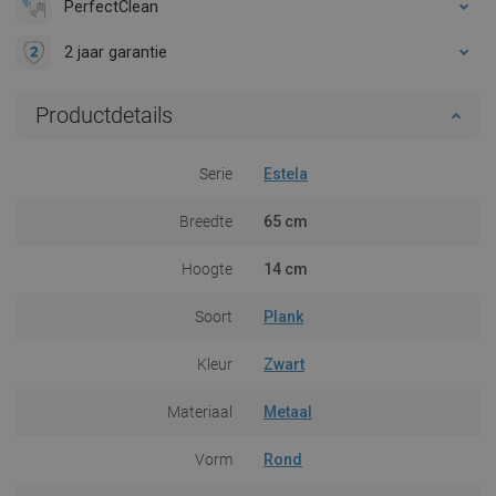
PerfectClean
2 jaar garantie
Productdetails
Serie
Estela
Breedte
65 cm
Hoogte
14 cm
Soort
Plank
Kleur
Zwart
Materiaal
Metaal
Vorm
Rond