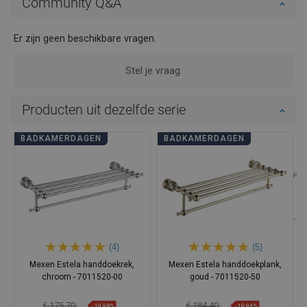
Community Q&A
Er zijn geen beschikbare vragen.
Stel je vraag.
Producten uit dezelfde serie
BADKAMERDAGEN
BADKAMERDAGEN
(4)
(5)
Mexen Estela handdoekrek,
Mexen Estela handdoekplank,
chroom - 7011520-00
goud - 7011520-50
€ 175,70
€ 184,40
-19,98%
-19,96%