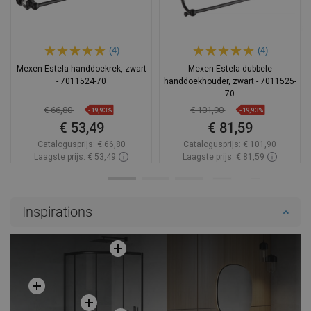
(4)
(4)
Mexen Estela handdoekrek, zwart
Mexen Estela dubbele
- 7011524-70
handdoekhouder, zwart - 7011525-
70
€ 66,80
€ 101,90
-19,93%
-19,93%
€ 53,49
€ 81,59
Catalogusprijs:
€ 66,80
Catalogusprijs:
€ 101,90
Laagste prijs: € 53,49
Laagste prijs: € 81,59
Beschikbaarheid:
Op voorraad
Beschikbaarheid:
Op voorraad
In winkelwagen
In winkelwagen
Inspirations
Vergelijk
favorite_border
Favoriet
Vergelijk
favorite_border
Favoriet