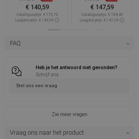
€ 140,59
€ 147,59
Catalogusprijs:
€ 175,70
Catalogusprijs:
€ 184,40
Laagste prijs: € 140,59
Laagste prijs: € 147,59
Beschikbaarheid:
Op voorraad
Beschikbaarheid:
Op voorraad
In winkelwagen
In winkelwagen
FAQ
Vergelijk
favorite_border
Favoriet
Vergelijk
favorite_border
Favoriet
Heb je het antwoord niet gevonden?
Schrijf ons
Stel ons een vraag
Zie meer vragen
Vraag ons naar het product