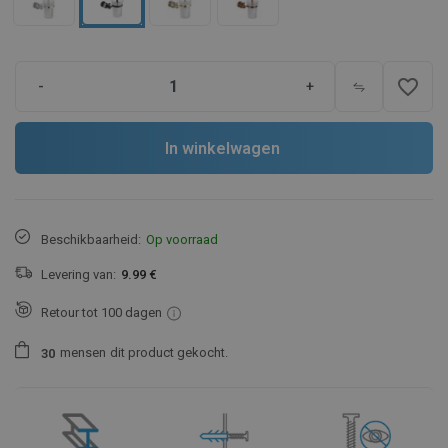
favorite_border
-
+
In winkelwagen
Beschikbaarheid:
Op voorraad
Levering van:
9.99 €
Retour tot 100 dagen
mensen
dit product gekocht.
3
0