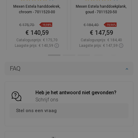
Mexen Estela handdoekrek,
Mexen Estela handdoekplank,
chroom - 7011520-00
goud - 7011520-50
€ 175,70
€ 184,40
-19,98%
-19,96%
€ 140,59
€ 147,59
Catalogusprijs:
€ 175,70
Catalogusprijs:
€ 184,40
Laagste prijs: € 140,59
Laagste prijs: € 147,59
Beschikbaarheid:
Op voorraad
Beschikbaarheid:
Op voorraad
In winkelwagen
In winkelwagen
FAQ
Vergelijk
favorite_border
Favoriet
Vergelijk
favorite_border
Favoriet
Heb je het antwoord niet gevonden?
Schrijf ons
Stel ons een vraag