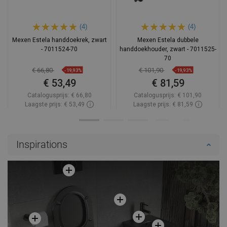
(4)
(4)
Mexen Estela handdoekrek, zwart
Mexen Estela dubbele
- 7011524-70
handdoekhouder, zwart - 7011525-
70
€ 66,80
€ 101,90
-19,93%
-19,93%
€ 53,49
€ 81,59
Catalogusprijs:
€ 66,80
Catalogusprijs:
€ 101,90
Laagste prijs: € 53,49
Laagste prijs: € 81,59
Beschikbaarheid:
Op voorraad
Beschikbaarheid:
Op voorraad
In winkelwagen
In winkelwagen
Inspirations
Vergelijk
favorite_border
Favoriet
Vergelijk
favorite_border
Favoriet