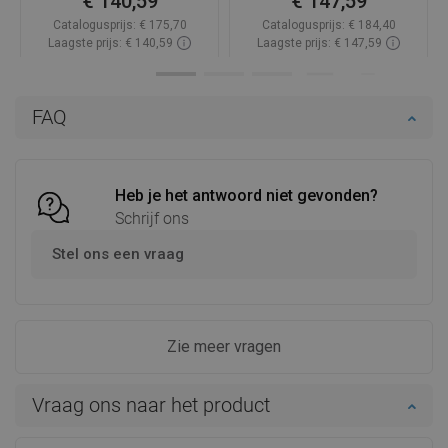
€ 140,59
€ 147,59
Catalogusprijs:
€ 175,70
Catalogusprijs:
€ 184,40
Laagste prijs: € 140,59
Laagste prijs: € 147,59
Beschikbaarheid:
Op voorraad
Beschikbaarheid:
Op voorraad
In winkelwagen
In winkelwagen
FAQ
Vergelijk
favorite_border
Favoriet
Vergelijk
favorite_border
Favoriet
Heb je het antwoord niet gevonden?
Schrijf ons
Stel ons een vraag
Zie meer vragen
Vraag ons naar het product