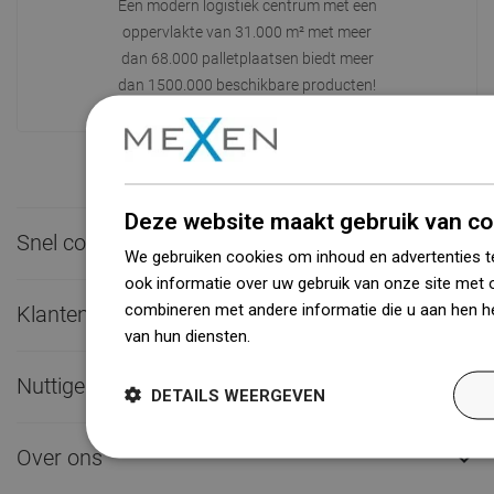
Een modern logistiek centrum met een
oppervlakte van 31.000 m² met meer
dan 68.000 palletplaatsen biedt meer
dan 1500.000 beschikbare producten!
Deze website maakt gebruik van co
Snel contact

We gebruiken cookies om inhoud en advertenties t
ook informatie over uw gebruik van onze site met 
combineren met andere informatie die u aan hen he
Klantenservice

van hun diensten.
Dowiedz się więcej
Nuttige links

DETAILS WEERGEVEN
Over ons
