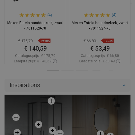
(4)
(4)
Mexen Estela handdoekrek, zwart
Mexen Estela handdoekrek, zwart
- 7011520-70
- 7011524-70
€ 175,70
€ 66,80
-19,98%
-19,93%
€ 140,59
€ 53,49
Catalogusprijs:
€ 175,70
Catalogusprijs:
€ 66,80
Laagste prijs: € 140,59
Laagste prijs: € 53,49
Beschikbaarheid:
Op voorraad
Beschikbaarheid:
Op voorraad
In winkelwagen
In winkelwagen
Inspirations
Vergelijk
favorite_border
Favoriet
Vergelijk
favorite_border
Favoriet