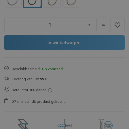
favorite_border
-
+
In winkelwagen
Beschikbaarheid:
Op voorraad
Levering van:
12.99 €
Retour tot 100 dagen
mensen
dit product gekocht.
2
7