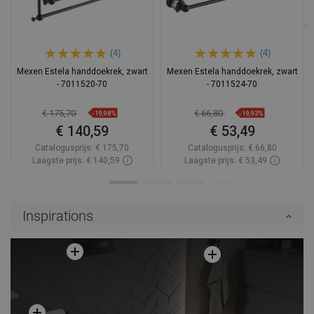
(4)
(4)
Mexen Estela handdoekrek, zwart
Mexen Estela handdoekrek, zwart
- 7011520-70
- 7011524-70
€ 175,70
€ 66,80
-19,98%
-19,93%
€ 140,59
€ 53,49
Catalogusprijs:
€ 175,70
Catalogusprijs:
€ 66,80
Laagste prijs: € 140,59
Laagste prijs: € 53,49
Beschikbaarheid:
Op voorraad
Beschikbaarheid:
Op voorraad
In winkelwagen
In winkelwagen
Inspirations
Vergelijk
favorite_border
Favoriet
Vergelijk
favorite_border
Favoriet