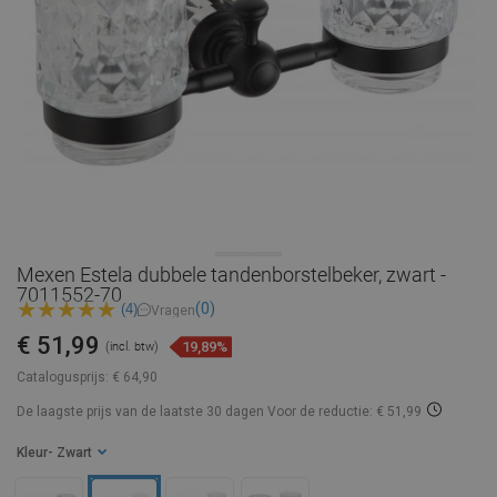
Mexen Estela dubbele tandenborstelbeker, zwart -
7011552-70
(0)
(4)
Vragen
€ 51,99
19,89%
(incl. btw)
Catalogusprijs:
€ 64,90
De laagste prijs van de laatste 30 dagen
Voor de reductie: € 51,99
Kleur
- Zwart