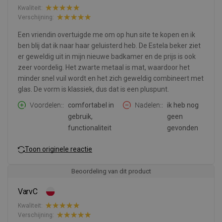
Kwaliteit:
Verschijning:
Een vriendin overtuigde me om op hun site te kopen en ik
ben blij dat ik naar haar geluisterd heb. De Estela beker ziet
er geweldig uit in mijn nieuwe badkamer en de prijs is ook
zeer voordelig. Het zwarte metaal is mat, waardoor het
minder snel vuil wordt en het zich geweldig combineert met
glas. De vorm is klassiek, dus dat is een pluspunt.
Voordelen:
comfortabel in
Nadelen:
ik heb nog
gebruik,
geen
functionaliteit
gevonden
Toon originele reactie
Beoordeling van dit product
VarvC
Kwaliteit:
Verschijning: