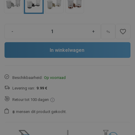
favorite_border
-
+
In winkelwagen
Beschikbaarheid:
Op voorraad
Levering van:
9.99 €
Retour tot 100 dagen
mensen
dit product gekocht.
8