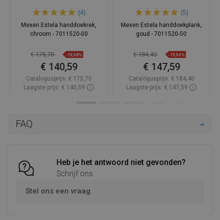
(4)
(5)
Mexen Estela handdoekrek,
Mexen Estela handdoekplank,
chroom - 7011520-00
goud - 7011520-50
€ 175,70
€ 184,40
-19,98%
-19,96%
€ 140,59
€ 147,59
Catalogusprijs:
€ 175,70
Catalogusprijs:
€ 184,40
Laagste prijs: € 140,59
Laagste prijs: € 147,59
Beschikbaarheid:
Op voorraad
Beschikbaarheid:
Op voorraad
In winkelwagen
In winkelwagen
FAQ
Vergelijk
favorite_border
Favoriet
Vergelijk
favorite_border
Favoriet
Heb je het antwoord niet gevonden?
Schrijf ons
Stel ons een vraag