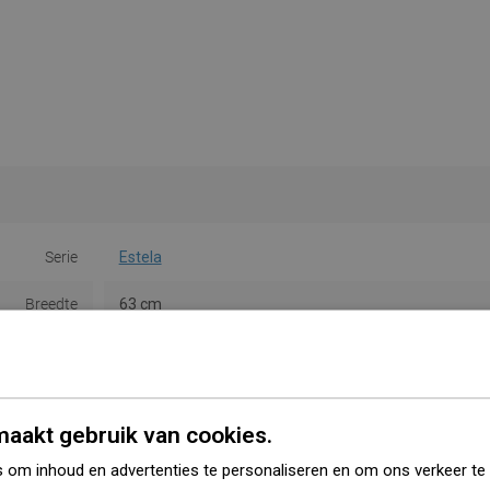
Serie
Estela
Breedte
63 cm
Hoogte
11 cm
Soort
Rail
aakt gebruik van cookies.
Kleur
Zwart
 om inhoud en advertenties te personaliseren en om ons verkeer te