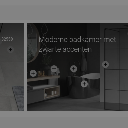
avoriet
Vergelijk
favorite_border
Favoriet
Verg
Moderne badkamer met
32558
zwarte accenten