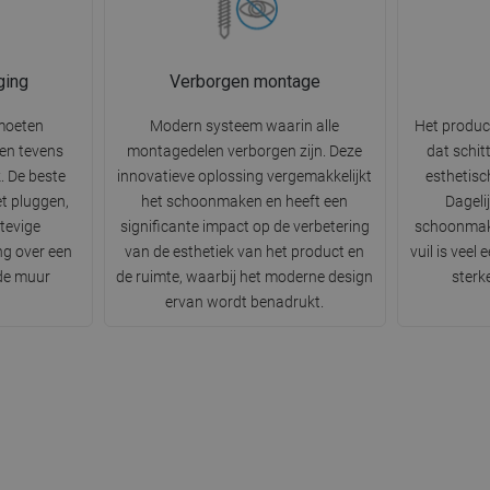
ging
Verborgen montage
moeten
Modern systeem waarin alle
Het produc
n en tevens
montagedelen verborgen zijn. Deze
dat schit
k. De beste
innovatieve oplossing vergemakkelijkt
esthetisc
t pluggen,
het schoonmaken en heeft een
Dageli
tevige
significante impact op de verbetering
schoonmak
ng over een
van de esthetiek van het product en
vuil is veel
 de muur
de ruimte, waarbij het moderne design
sterk
ervan wordt benadrukt.