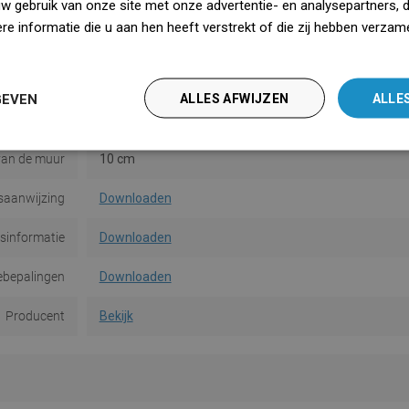
Materiaal
Metaal
uw gebruik van onze site met onze advertentie- en analysepartners, 
e informatie die u aan hen heeft verstrekt of die zij hebben verzam
Vorm
Rond
iedz się więcej
gemethode
Op deuvels
GEVEN
ALLES AFWIJZEN
ALLE
Aantal
2
van de muur
10 cm
saanwijzing
Downloaden
dsinformatie
Downloaden
ebepalingen
Downloaden
Producent
Bekijk