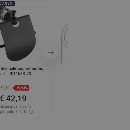
DAGEN
BADKAMERDAGEN
SWEDISH
FINNISH
PORTUGUESE
CROATIAN
GREEK
Volgende
SLOVENIAN
ela toiletpapierhouder,
Mexen Estela dubbele
art - 7011533-70
handdoekhaak, zwart - 7011535-
70
 52,70
-19,94%
€ 38,70
-19,92%
€ 42,19
€ 30,99
alogusprijs:
€ 52,70
Catalogusprijs:
€ 38,70
ste prijs: € 42,19
Laagste prijs: € 30,99
baarheid:
Op voorraad
Beschikbaarheid:
Op voorraad
In winkelwagen
In winkelwagen