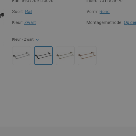
Ean:
5907709120020
Index:
7011525-70
Soort:
Rail
Vorm:
Rond
Kleur:
Zwart
Montagemethode:
Op de
Kleur
- Zwart