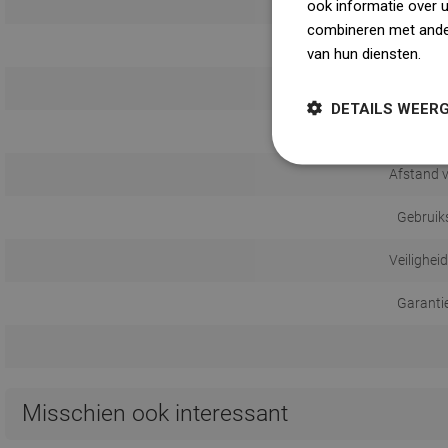
ook informatie over 
combineren met ander
van hun diensten.
Dow
Monta
DETAILS WEER
Afstand 
Gebruik
Veilighei
Garanti
Misschien ook interessant