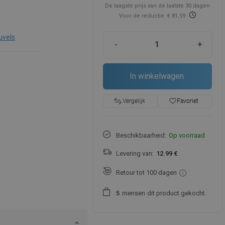
De laagste prijs van de laatste 30 dagen
Voor de reductie: € 81,59
uvels
-
+
In winkelwagen
favorite_border
Favoriet
Vergelijk
Beschikbaarheid:
Op voorraad
Levering van:
12.99 €
Retour tot 100 dagen
mensen
dit product gekocht.
5