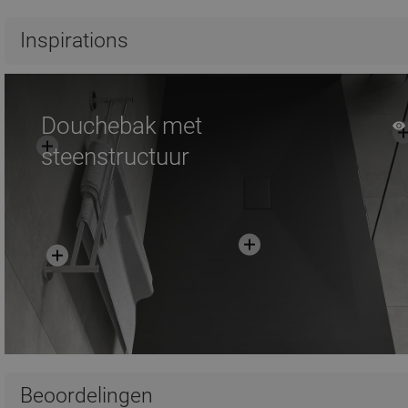
Vergelijk
favorite_border
Favoriet
Vergelijk
favorite_border
F
Inspirations
Douchebak met
steenstructuur
Beoordelingen