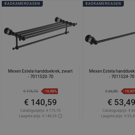
BADKAMERDAGEN
BADKAMERDAGEN
Mexen Estela handdoekrek, zwart
Mexen Estela handdoekr
- 7011520-70
- 7011524-70
€ 175,70
-19,98%
€ 66,80
-19,93
€ 140,59
€ 53,4
Catalogusprijs:
€ 175,70
Catalogusprijs:
€ 6
Laagste prijs: € 140,59
Laagste prijs: € 53,4
Beschikbaarheid:
Op voorraad
Beschikbaarheid:
Op v
In winkelwagen
In winkelwa