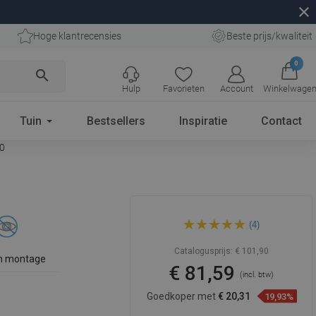
close
Hoge klantrecensies
Beste prijs/kwaliteit
0
search
Hulp
Favorieten
Account
Winkelwage
Tuin
Bestsellers
Inspiratie
Contact
70
Mexen Estela dubbele
(4)
handdoekhouder, zwart -
7011525-70
Catalogusprijs:
€ 101,90
n montage
€ 81,59
(incl. btw)
Goedkoper met
€ 20,31
19,93%