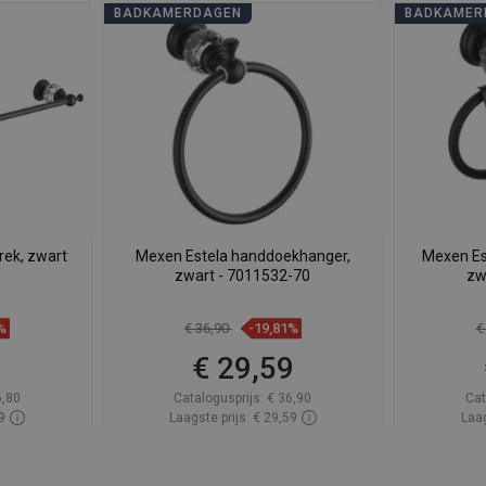
BADKAMERDAGEN
BADKAMER
ek, zwart
Mexen Estela handdoekhanger,
Mexen Est
zwart - 7011532-70
zw
%
€ 36,90
-19,81%
€
9
€ 29,59
6,80
Catalogusprijs:
€ 36,90
Cat
9
Laagste prijs: € 29,59
Laag
oorraad
Beschikbaarheid:
Op voorraad
Beschik
gen
In winkelwagen