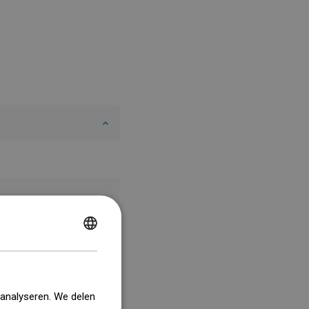
POLISH
CZECH
GERMAN
 analyseren. We delen
ENGLISH