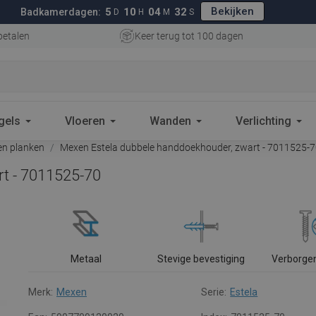
Bekijken
5
10
04
32
Badkamerdagen:
D
H
M
S
betalen
Keer terug tot 100 dagen
gels
Vloeren
Wanden
Verlichting
n planken
Mexen Estela dubbele handdoekhouder, zwart - 7011525-
t - 7011525-70
Metaal
Stevige bevestiging
Verborge
Merk:
Mexen
Serie:
Estela