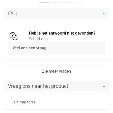
In winkelwagen
In winkelwagen
FAQ
Vergelijk
favorite_border
Favoriet
Vergelijk
favorite_border
Favoriet
Heb je het antwoord niet gevonden?
Schrijf ons
Stel ons een vraag
Zie meer vragen
Vraag ons naar het product