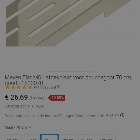
Mexen Flat M01 afdekplaat voor douchegoot 70 cm,
goud - 1520070
(0)
(4)
Vragen
€ 26,69
19,85%
(incl. btw)
Catalogusprijs:
€ 33,30
De laagste prijs van de laatste 30 dagen
Voor de reductie: € 26,69
Maat
- 70 cm