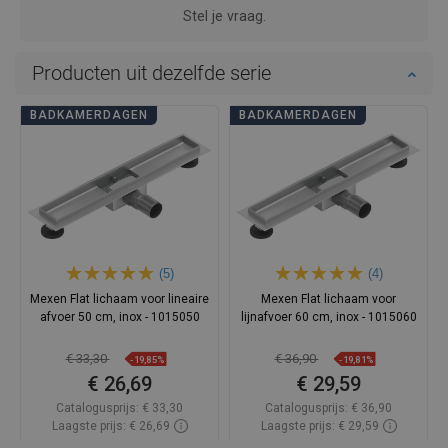
Stel je vraag.
Producten uit dezelfde serie
BADKAMERDAGEN
BADKAMERDAGEN
(5)
(4)
Mexen Flat lichaam voor lineaire
Mexen Flat lichaam voor
afvoer 50 cm, inox - 1015050
lijnafvoer 60 cm, inox - 1015060
€ 33,30
€ 36,90
-19,85%
-19,81%
€ 26,69
€ 29,59
Catalogusprijs:
€ 33,30
Catalogusprijs:
€ 36,90
Laagste prijs: € 26,69
Laagste prijs: € 29,59
Beschikbaarheid:
Op voorraad
Beschikbaarheid:
Op voorraad