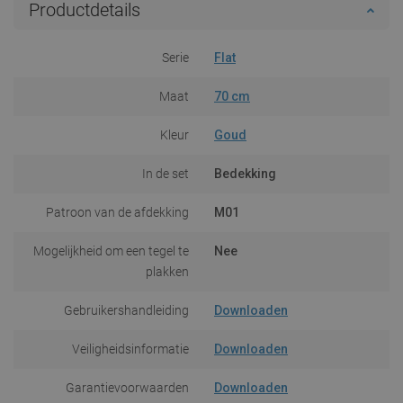
Productdetails
Serie
Flat
Maat
70 cm
Kleur
Goud
In de set
Bedekking
Patroon van de afdekking
M01
Mogelijkheid om een tegel te
Nee
plakken
Gebruikershandleiding
Downloaden
Veiligheidsinformatie
Downloaden
Garantievoorwaarden
Downloaden