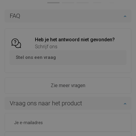
In winkelwagen
In winkelwagen
FAQ
Vergelijk
favorite_border
Favoriet
Vergelijk
favorite_border
Favoriet
Heb je het antwoord niet gevonden?
Schrijf ons
Stel ons een vraag
Zie meer vragen
Vraag ons naar het product