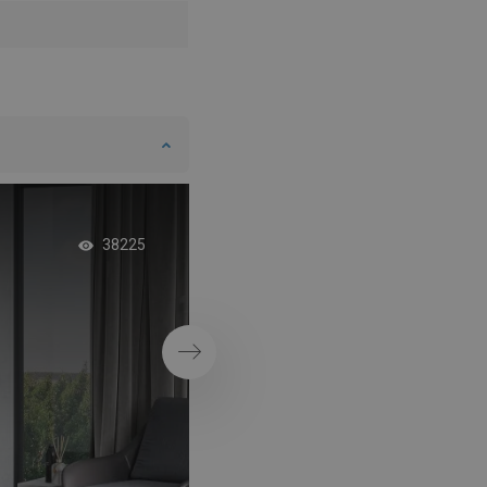
SWEDISH
FINNISH
PORTUGUESE
CROATIAN
GREEK
SLOVENIAN
Rustieke badkamer
38225
natuurlijke tinten br
grijs
Volgende