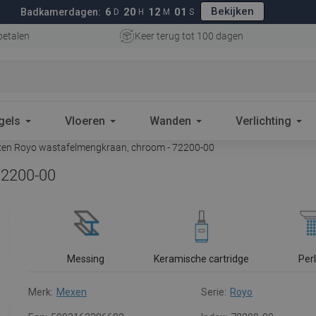
Bekijken
6
20
12
01
Badkamerdagen:
D
H
M
S
betalen
Keer terug tot 100 dagen
gels
Vloeren
Wanden
Verlichting
en Royo wastafelmengkraan, chroom - 72200-00
72200-00
Messing
Keramische cartridge
Per
Merk:
Mexen
Serie:
Royo