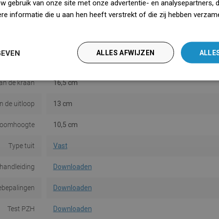
uw gebruik van onze site met onze advertentie- en analysepartners, 
e informatie die u aan hen heeft verstrekt of die zij hebben verzam
rk in de set
Nee
iedz się więcej
Montage
Staand
GEVEN
ALLES AFWIJZEN
ALLE
thermostaat
Nee
an de kraan
16,5 cm
n de uitloop
13 cm
roomhoogte
10,5 cm
Type tuit
Vast
ehandleiding
Downloaden
ebepalingen
Downloaden
Test PZH
Downloaden