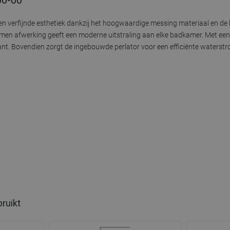
 verfijnde esthetiek dankzij het hoogwaardige messing materiaal en de k
men afwerking geeft een moderne uitstraling aan elke badkamer. Met ee
gant. Bovendien zorgt de ingebouwde perlator voor een efficiënte waters
bruikt