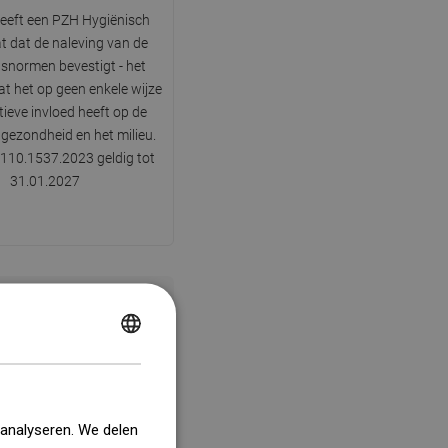
eeft een PZH Hygiënisch
at dat de naleving van de
dsnormen bevestigt - het
at het op geen enkele wijze
ieve invloed heeft op de
 gezondheid en het milieu.
110.1537.2023 geldig tot
31.01.2027
POLISH
CZECH
GERMAN
 analyseren. We delen
ENGLISH