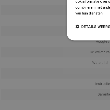
ook informatie over 
combineren met ander
Ku
van hun diensten.
Dow
DETAILS WEER
Met 
Hoogte v
Reikwijdte va
Wateruitst
Instructi
Garanti