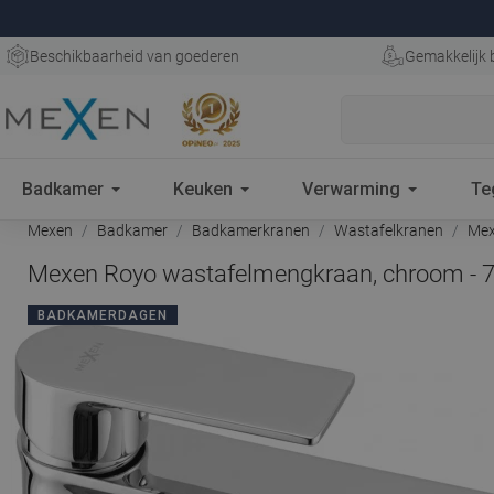
Beschikbaarheid van goederen
Gemakkelijk 
Badkamer
Keuken
Verwarming
Te
Mexen
Badkamer
Badkamerkranen
Wastafelkranen
Mex
Mexen Royo wastafelmengkraan, chroom - 
BADKAMERDAGEN