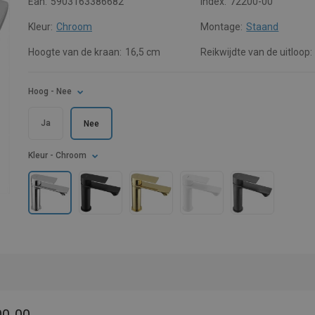
Ean:
5903163386682
Index:
72200-00
Kleur:
Chroom
Montage:
Staand
Hoogte van de kraan:
16,5 cm
Reikwijdte van de uitloop:
Hoog
- Nee
Ja
Nee
Kleur
- Chroom
00-00