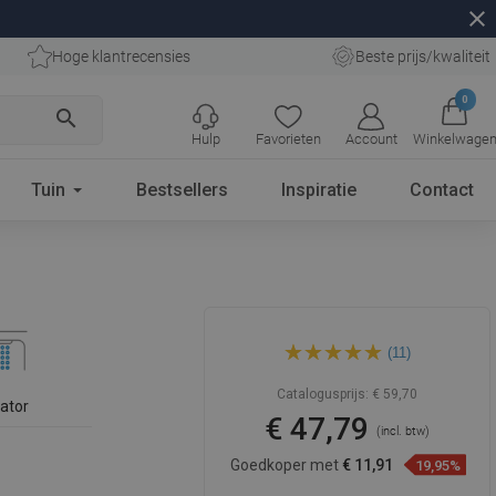
close
Hoge klantrecensies
Beste prijs/kwaliteit
0
search
Hulp
Favorieten
Account
Winkelwage
Tuin
Bestsellers
Inspiratie
Contact
Mexen Royo
(11)
wastafelmengkraan, chroom
- 72200-00
Catalogusprijs:
€ 59,70
lator
€ 47,79
(incl. btw)
Goedkoper met
€ 11,91
19,95%