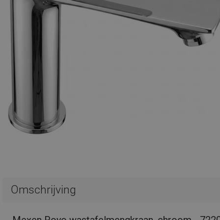
Omschrijving
Mexen Royo wastafelmengkraan, chroom - 722