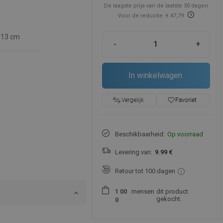
De laagste prijs van de laatste 30 dagen
Voor de reductie: € 47,79
13 cm
-
+
In winkelwagen
favorite_border
Favoriet
Vergelijk
Beschikbaarheid:
Op voorraad
Levering van:
9.99 €
Retour tot 100 dagen
mensen
dit product
1
0
0
gekocht.
0