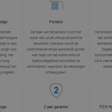
idge
Perlator
 met een
De taak van de perlator is om het
Het produc
 de hoogste
water dat uit de uitloop stroomt te
dat schit
lijk is voor
beluchten. Hierdoor wordt de
esthetisc
 zorgt voor
uitstromende straal aanzienlijk groter,
Dageli
ling. Het
wat helpt om het waterverbruik
schoonmak
g hoog
tijdens dagelijkse activiteiten te
vuil is veel
behoud van
verminderen, waardoor de rekeningen
sterk
g regelen.
omlaag gaan.
hoge
2 jaar garantie
PZH Hy
n