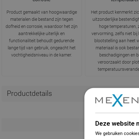
Product gemaakt van hoogwaardige
Het product kenmerkt zi
materialen die bestand zijn tegen
uitzonderlijke bestendig
dofheid en corrosie, waardoor het zijn
hoge temperaturen, 
aantrekkelijke uiterlijk en
vervorming, zelfs niet bij
functionaliteit behoudt gedurende
blootstelling aan heet 
lange tijd van gebruik, ongeacht het
materiaal is ook besta
vochtigheidsniveau in de kamer.
beschadigingen en b
veroorzaakt door plot
temperatuursverande
Productdetails
Deze website m
We gebruiken cookies