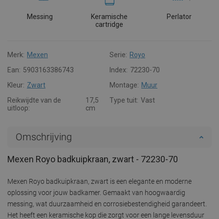
Messing
Keramische
Perlator
cartridge
Merk:
Mexen
Serie:
Royo
Ean:
5903163386743
Index:
72230-70
Kleur:
Zwart
Montage:
Muur
Reikwijdte van de
17,5
Type tuit:
Vast
uitloop:
cm
Omschrijving
Mexen Royo badkuipkraan, zwart - 72230-70
Mexen Royo badkuipkraan, zwart is een elegante en moderne
oplossing voor jouw badkamer. Gemaakt van hoogwaardig
messing, wat duurzaamheid en corrosiebestendigheid garandeert.
Het heeft een keramische kop die zorgt voor een lange levensduur