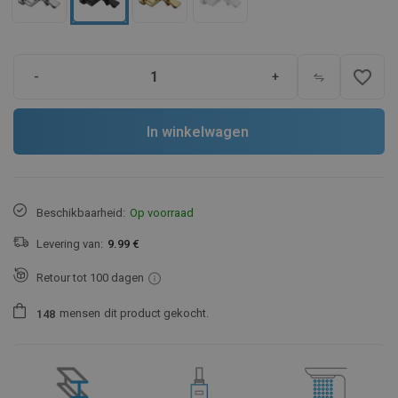
favorite_border
-
+
In winkelwagen
Beschikbaarheid:
Op voorraad
Levering van:
9.99 €
Retour tot 100 dagen
mensen
dit product gekocht.
1
4
8