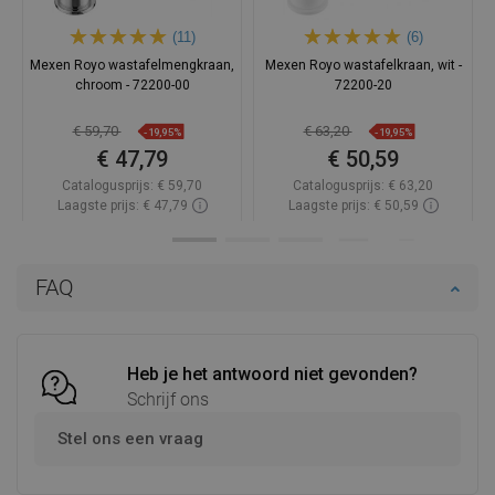
(11)
(6)
Mexen Royo wastafelmengkraan,
Mexen Royo wastafelkraan, wit -
chroom - 72200-00
72200-20
€ 59,70
€ 63,20
-19,95%
-19,95%
€ 47,79
€ 50,59
Catalogusprijs:
€ 59,70
Catalogusprijs:
€ 63,20
Laagste prijs: € 47,79
Laagste prijs: € 50,59
Beschikbaarheid:
Op voorraad
Beschikbaarheid:
Op voorraad
In winkelwagen
In winkelwagen
FAQ
Vergelijk
favorite_border
Favoriet
Vergelijk
favorite_border
Favoriet
Heb je het antwoord niet gevonden?
Schrijf ons
Stel ons een vraag