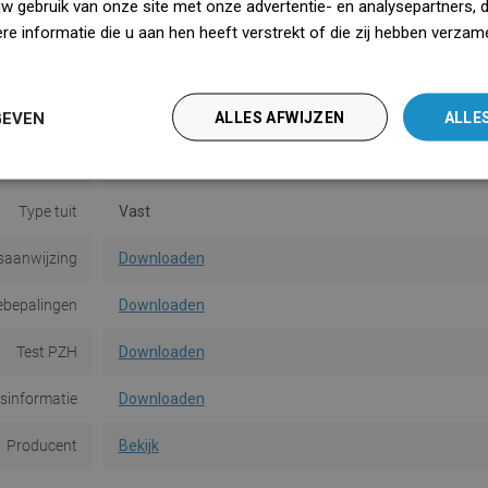
uw gebruik van onze site met onze advertentie- en analysepartners, 
Montage
Muur
e informatie die u aan hen heeft verstrekt of die zij hebben verzam
iedz się więcej
 doucheset
Nee
GEVEN
ALLES AFWIJZEN
ALLE
thermostaat
Nee
n de uitloop
17,5 cm
Type tuit
Vast
saanwijzing
Downloaden
ebepalingen
Downloaden
Test PZH
Downloaden
dsinformatie
Downloaden
Producent
Bekijk