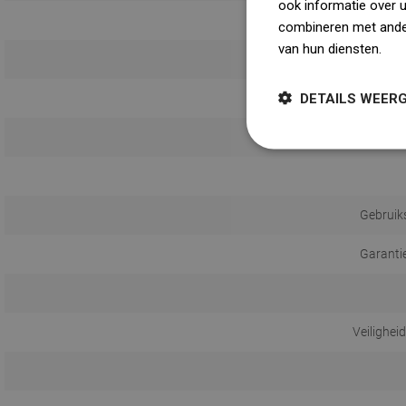
ook informatie over 
combineren met ander
van hun diensten.
Dow
Met
DETAILS WEER
Met 
Reikwijdte va
Gebruik
Garanti
Veilighei