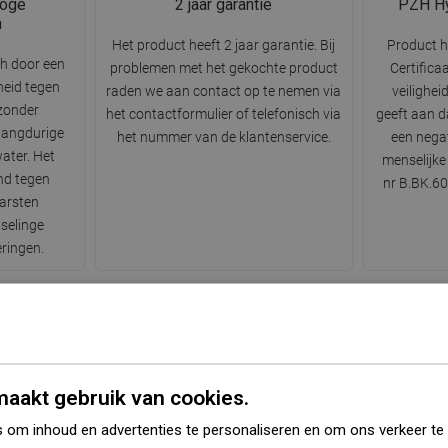
hoge
2 jaar garantie
PZH Hy
n
Het product heeft 2 jaar garantie. Bij
Product h
ch door een
problemen met het gekochte product
Certifica
heid tegen
raden we aan contact op te nemen via
veilighei
zonder
het contactformulier of telefonisch via
geeft aan d
 langdurige
het nummer van de klantenservice.
een negat
water. Het
menselijke
nd tegen
nr B.BK.60
arsten
selinge
ringen.
Serie
Royo
aakt gebruik van cookies.
Kleur
Wit
 om inhoud en advertenties te personaliseren en om ons verkeer te