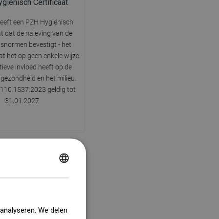
giënisch Certificaat
eeft een PZH Hygiënisch
at dat de naleving van de
dsnormen bevestigt - het
at het op geen enkele wijze
ieve invloed heeft op de
 gezondheid en het milieu.
110.1537.2023 geldig tot
31.01.2027
POLISH
CZECH
GERMAN
 analyseren. We delen
ENGLISH