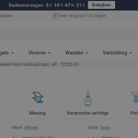
Bekijken
5
10
47
20
Badkamerdagen:
D
H
M
S
betalen
Keer terug tot 100 dagen
gels
Vloeren
Wanden
Verlichting
exen Royo badkuipkraan, wit - 72230-20
Messing
Keramische cartridge
Per
Merk:
Mexen
Serie:
Royo