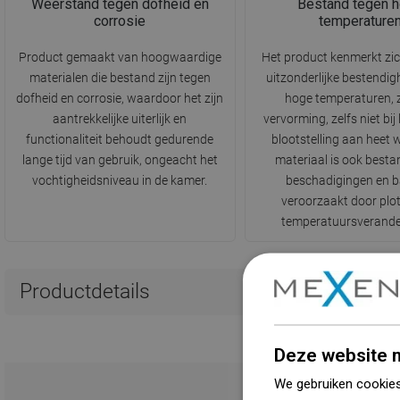
Weerstand tegen dofheid en
Bestand tegen 
corrosie
temperature
Product gemaakt van hoogwaardige
Het product kenmerkt zi
materialen die bestand zijn tegen
uitzonderlijke bestendig
dofheid en corrosie, waardoor het zijn
hoge temperaturen, 
aantrekkelijke uiterlijk en
vervorming, zelfs niet bij
functionaliteit behoudt gedurende
blootstelling aan heet 
lange tijd van gebruik, ongeacht het
materiaal is ook besta
vochtigheidsniveau in de kamer.
beschadigingen en b
veroorzaakt door plot
temperatuursverande
Productdetails
Deze website m
We gebruiken cookies