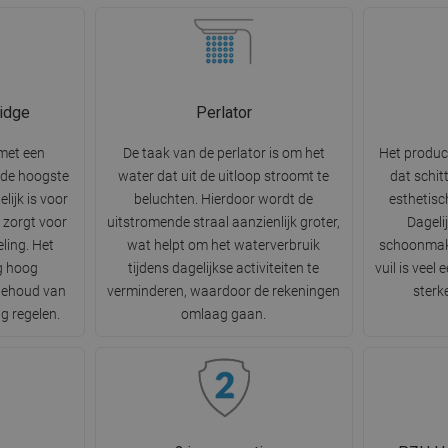
idge
Perlator
 met een
De taak van de perlator is om het
Het produc
 de hoogste
water dat uit de uitloop stroomt te
dat schit
lijk is voor
beluchten. Hierdoor wordt de
esthetisc
 zorgt voor
uitstromende straal aanzienlijk groter,
Dageli
ling. Het
wat helpt om het waterverbruik
schoonmak
g hoog
tijdens dagelijkse activiteiten te
vuil is veel
behoud van
verminderen, waardoor de rekeningen
sterk
g regelen.
omlaag gaan.