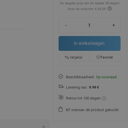
De laagste prijs van de laatste 30 dagen
Voor de reductie: € 63,29
-
+
In winkelwagen
favorite_border
Favoriet
Vergelijk
Beschikbaarheid:
Op voorraad
Levering van:
9.99 €
Retour tot 100 dagen
mensen
dit product gekocht.
5
7