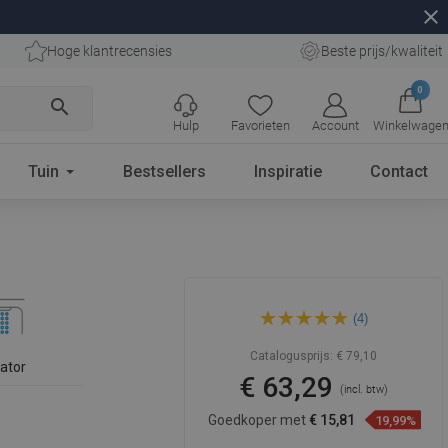
close
Hoge klantrecensies
Beste prijs/kwaliteit
0
search
Hulp
Favorieten
Account
Winkelwage
Tuin
Bestsellers
Inspiratie
Contact
Mexen Royo badkuipkraan,
(4)
wit - 72230-20
Catalogusprijs:
€ 79,10
lator
€ 63,29
(incl. btw)
Goedkoper met
€ 15,81
19,99%