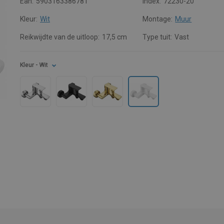
Ean:
5903163386781
Index:
72230-20
Kleur:
Wit
Montage:
Muur
Reikwijdte van de uitloop:
17,5 cm
Type tuit:
Vast
Kleur
- Wit