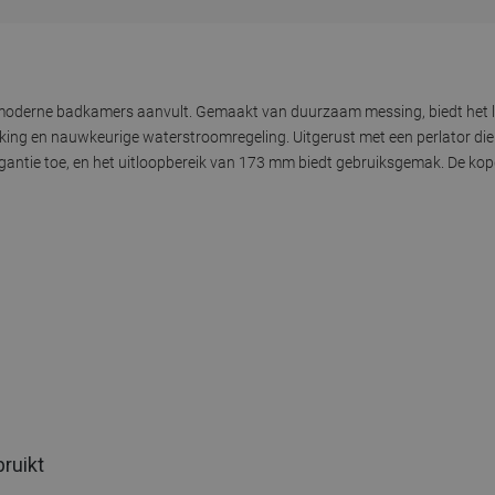
ct moderne badkamers aanvult. Gemaakt van duurzaam messing, biedt het l
king en nauwkeurige waterstroomregeling. Uitgerust met een perlator die
egantie toe, en het uitloopbereik van 173 mm biedt gebruiksgemak. De ko
bruikt