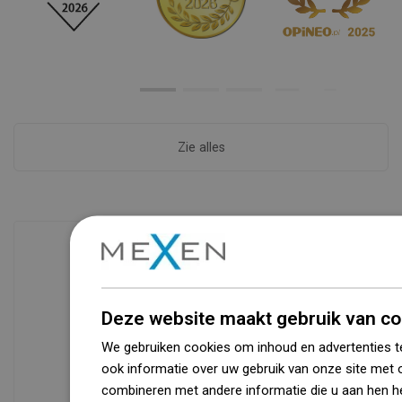
Zie alles
Beschikbaarheid van goederen
Een modern logistiek centrum met een
Deze website maakt gebruik van co
oppervlakte van 31.000 m² met meer
We gebruiken cookies om inhoud en advertenties t
dan 68.000 palletplaatsen biedt meer
ook informatie over uw gebruik van onze site met 
dan 1500.000 beschikbare producten!
combineren met andere informatie die u aan hen he