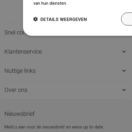
van hun diensten.
Dowiedz się więcej
DETAILS WEERGEVEN
Snel contact

Klantenservice

Nuttige links

Over ons

Nieuwsbrief
Meld u aan voor de nieuwsbrief en wees up to date.