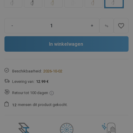
favorite_border
-
+
In winkelwagen
Beschikbaarheid:
2026-10-02
Levering van:
12.99 €
Retour tot 100 dagen
mensen
dit product gekocht.
1
2