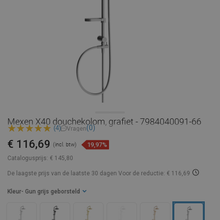
Mexen X40 douchekolom, grafiet - 7984040091-66
(0)
(4)
Vragen
€ 116,69
19,97%
(incl. btw)
Catalogusprijs:
€ 145,80
De laagste prijs van de laatste 30 dagen
Voor de reductie: € 116,69
Kleur
- Gun grijs geborsteld