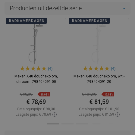
Producten uit dezelfde serie
BADKAMERDAGEN
BADKAMERDAGEN
(4)
(4)
Mexen X40 douchekolom,
Mexen X40 douchekolom, wit -
chroom - 798404091-00
798404091-20
€ 98,30
€ 101,90
-19,95%
-19,93%
€ 78,69
€ 81,59
Catalogusprijs:
€ 98,30
Catalogusprijs:
€ 101,90
Laagste prijs: € 78,69
Laagste prijs: € 81,59
Beschikbaarheid:
Op voorraad
Beschikbaarheid:
Op voorraad
In winkelwagen
In winkelwagen