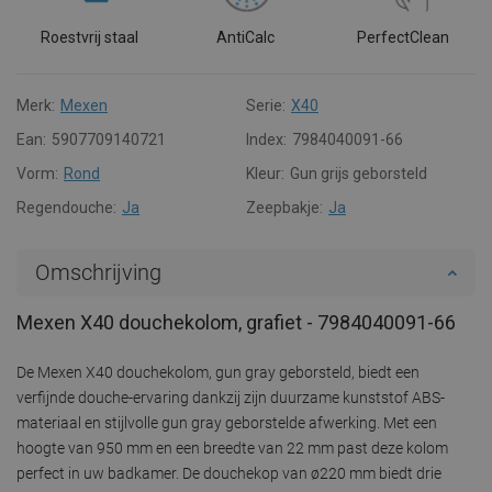
Roestvrij staal
AntiCalc
PerfectClean
Merk:
Mexen
Serie:
X40
Ean:
5907709140721
Index:
7984040091-66
Vorm:
Rond
Kleur:
Gun grijs geborsteld
Regendouche:
Ja
Zeepbakje:
Ja
Omschrijving
Mexen X40 douchekolom, grafiet - 7984040091-66
De Mexen X40 douchekolom, gun gray geborsteld, biedt een
verfijnde douche-ervaring dankzij zijn duurzame kunststof ABS-
materiaal en stijlvolle gun gray geborstelde afwerking. Met een
hoogte van 950 mm en een breedte van 22 mm past deze kolom
perfect in uw badkamer. De douchekop van ø220 mm biedt drie