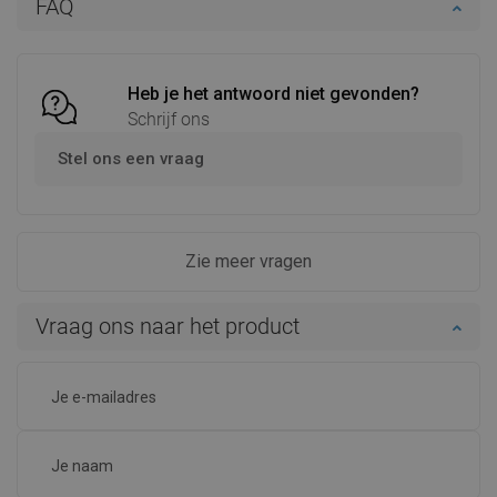
FAQ
Vergelijk
favorite_border
Favoriet
Vergelijk
favorite_border
Favoriet
Heb je het antwoord niet gevonden?
Schrijf ons
Stel ons een vraag
Zie meer vragen
Vraag ons naar het product