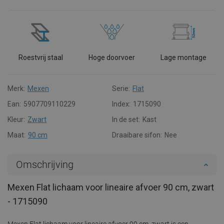
Roestvrij staal
Hoge doorvoer
Lage montage
Merk:
Mexen
Serie:
Flat
Ean:
5907709110229
Index:
1715090
Kleur:
Zwart
In de set:
Kast
Maat:
90 cm
Draaibare sifon:
Nee
Omschrijving
Mexen Flat lichaam voor lineaire afvoer 90 cm, zwart
- 1715090
Mexen Flat lichaam voor lineaire afvoer 90 cm, zwart is een