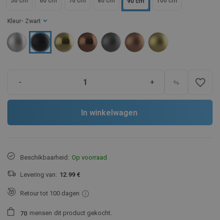
50 cm
60 cm
70 cm
80 cm
100 cm
90 cm
Kleur
- Zwart
favorite_border
-
+
In winkelwagen
Beschikbaarheid:
Op voorraad
Levering van:
12.99 €
Retour tot 100 dagen
mensen
dit product gekocht.
7
0