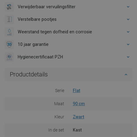
Verwijderbaar vervuilingsfilter
Verstelbare pootjes
Weerstand tegen dofheid en corrosie
10 jaar garantie
Hygienecertificaat PZH
Productdetails
Serie
Flat
Maat
90 cm
Kleur
Zwart
In de set
Kast