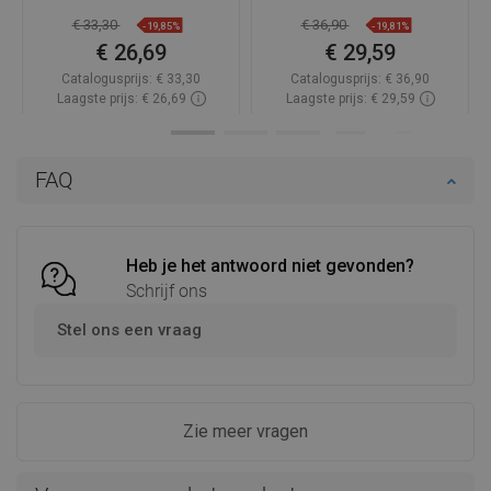
€ 33,30
€ 36,90
-19,85%
-19,81%
€ 26,69
€ 29,59
Catalogusprijs:
€ 33,30
Catalogusprijs:
€ 36,90
Laagste prijs: € 26,69
Laagste prijs: € 29,59
Beschikbaarheid:
Op voorraad
Beschikbaarheid:
Op voorraad
In winkelwagen
In winkelwagen
FAQ
Vergelijk
favorite_border
Favoriet
Vergelijk
favorite_border
Favoriet
Heb je het antwoord niet gevonden?
Schrijf ons
Stel ons een vraag
Zie meer vragen