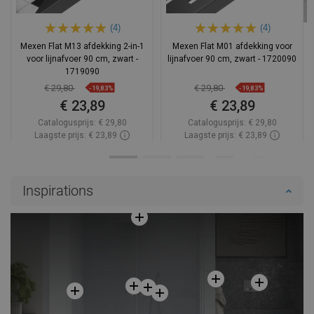
(4)
(4)
Mexen Flat M13 afdekking 2-in-1
Mexen Flat M01 afdekking voor
voor lijnafvoer 90 cm, zwart -
lijnafvoer 90 cm, zwart - 1720090
1719090
€ 29,80
€ 29,80
-19,83%
-19,83%
€ 23,89
€ 23,89
Catalogusprijs:
€ 29,80
Catalogusprijs:
€ 29,80
Laagste prijs: € 23,89
Laagste prijs: € 23,89
Beschikbaarheid:
Op voorraad
Beschikbaarheid:
Op voorraad
In winkelwagen
In winkelwagen
Inspirations
Vergelijk
favorite_border
Favoriet
Vergelijk
favorite_border
Favoriet