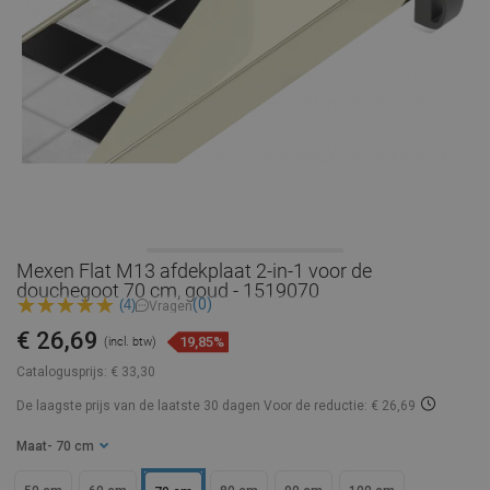
Mexen Flat M13 afdekplaat 2-in-1 voor de
douchegoot 70 cm, goud - 1519070
(0)
(4)
Vragen
€ 26,69
19,85%
(incl. btw)
Catalogusprijs:
€ 33,30
De laagste prijs van de laatste 30 dagen
Voor de reductie: € 26,69
Maat
- 70 cm