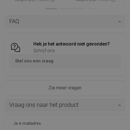
Beschikbaarheid:
Op voorraad
Beschikbaarheid:
Op voorraad
In winkelwagen
In winkelwagen
FAQ
Vergelijk
favorite_border
Favoriet
Vergelijk
favorite_border
Favoriet
Heb je het antwoord niet gevonden?
Schrijf ons
Stel ons een vraag
Zie meer vragen
Vraag ons naar het product