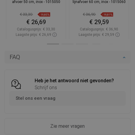
afvoer 50 cm, inox - 1015050
lijnafvoer 60 cm, inox - 1015060
€ 33,30
€ 36,90
-19,85%
-19,81%
€ 26,69
€ 29,59
Catalogusprijs:
€ 33,30
Catalogusprijs:
€ 36,90
Laagste prijs: € 26,69
Laagste prijs: € 29,59
Beschikbaarheid:
Op voorraad
Beschikbaarheid:
Op voorraad
In winkelwagen
In winkelwagen
FAQ
Vergelijk
favorite_border
Favoriet
Vergelijk
favorite_border
Favoriet
Heb je het antwoord niet gevonden?
Schrijf ons
Stel ons een vraag
Zie meer vragen