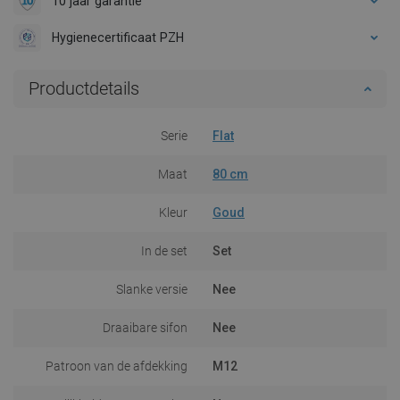
10 jaar garantie
Hygienecertificaat PZH
Productdetails
Serie
Flat
Maat
80 cm
Kleur
Goud
In de set
Set
Slanke versie
Nee
Draaibare sifon
Nee
Patroon van de afdekking
M12