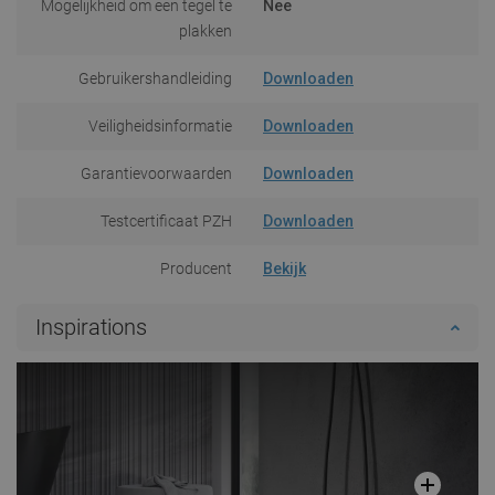
Mogelijkheid om een tegel te
Nee
plakken
Gebruikershandleiding
Downloaden
Veiligheidsinformatie
Downloaden
Garantievoorwaarden
Downloaden
Testcertificaat PZH
Downloaden
Producent
Bekijk
Inspirations