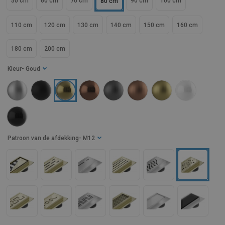
50 cm
60 cm
70 cm
90 cm
100 cm
80 cm
110 cm
120 cm
130 cm
140 cm
150 cm
160 cm
180 cm
200 cm
Kleur
- Goud
Patroon van de afdekking
- M12