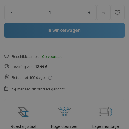
favorite_border
-
+
In winkelwagen
Beschikbaarheid:
Op voorraad
Levering van:
12.99 €
Retour tot 100 dagen
mensen
dit product gekocht.
1
4
Roestvrij staal
Hoge doorvoer
Lage montage