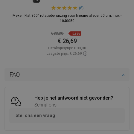
(6)
Mexen Flat 360° rotatiebehuizing voor lineaire afvoer 50 cm, inox -
1040050
€ 33,30
-19,85%
€ 26,69
Catalogusprijs:
€ 33,30
Laagste prijs: € 26,69
Beschikbaarheid:
Op voorraad
In winkelwagen
FAQ
Vergelijk
favorite_border
Favoriet
Heb je het antwoord niet gevonden?
Schrijf ons
Stel ons een vraag