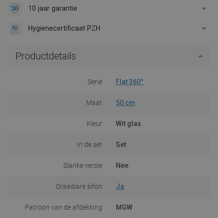
10 jaar garantie
Hygienecertificaat PZH
Productdetails
Serie
Flat 360°
Maat
50 cm
Kleur
Wit glas
In de set
Set
Slanke versie
Nee
Draaibare sifon
Ja
Patroon van de afdekking
MGW