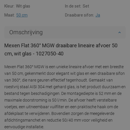
Kleur:
Wit glas
In de set:
Set
Maat:
50 cm
Draaibare sifon:
Ja
Omschrijving
Mexen Flat 360° MGW draaibare lineaire afvoer 50
cm, wit glas - 1027050-40
Mexen Flat 360° MGW is een unieke lineaire afvoer met een breedte
van 50 cm, gekenmerkt door elegant wit glas en een draaibare sifon
van 360°, die nare geuren effectief tegenhoudt. Gemaakt van
roestvrij staal AISI 304 met gehard glas, is het product duurzaam en
bestand tegen beschadigingen. De montagediepte is 52 mm en de
maximale doorstroming is 50 l/min. De afvoer heeft verstelbare
voetjes, een uitneembaar vuilfilter en een praktische haak om de
afdekplaat te verwijderen. Bovendien zorgen de meegeleverde
afdichtingsmanchet en reductie 50/40 mm voor veiligheid en
eenvoudige installatie.