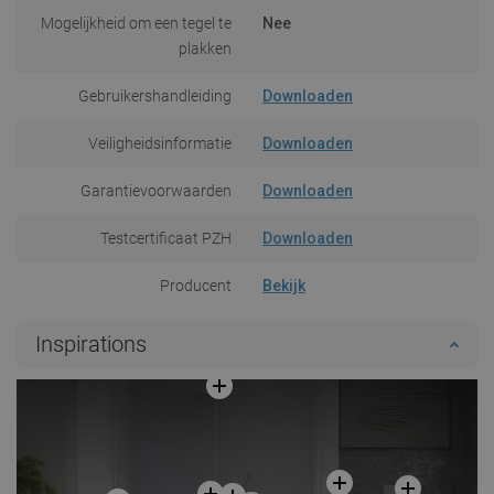
Mogelijkheid om een tegel te
Nee
plakken
Gebruikershandleiding
Downloaden
Veiligheidsinformatie
Downloaden
Garantievoorwaarden
Downloaden
Testcertificaat PZH
Downloaden
Producent
Bekijk
Inspirations