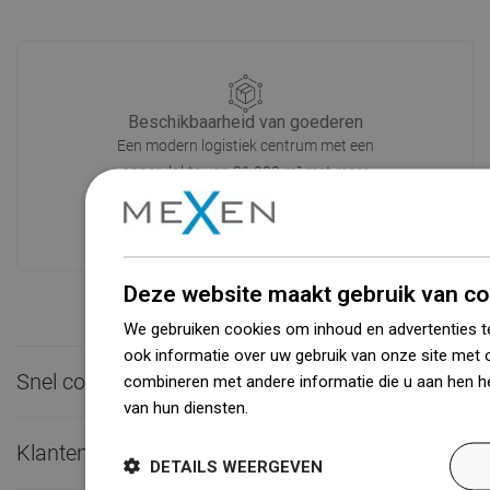
Beschikbaarheid van goederen
Een modern logistiek centrum met een
oppervlakte van 31.000 m² met meer
dan 68.000 palletplaatsen biedt meer
dan 1500.000 beschikbare producten!
Deze website maakt gebruik van co
We gebruiken cookies om inhoud en advertenties t
ook informatie over uw gebruik van onze site met 
Snel contact

combineren met andere informatie die u aan hen he
van hun diensten.
Dowiedz się więcej
Klantenservice

DETAILS WEERGEVEN