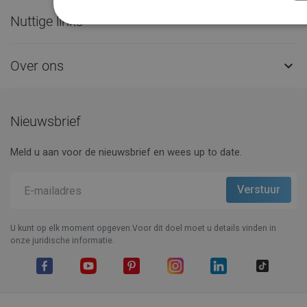
Nuttige links

Over ons

Nieuwsbrief
Meld u aan voor de nieuwsbrief en wees up to date.
U kunt op elk moment opgeven.Voor dit doel moet u details vinden in
onze juridische informatie.
Facebook
YouTube
Pinterest
Instagram
LinkedIn
TikTok