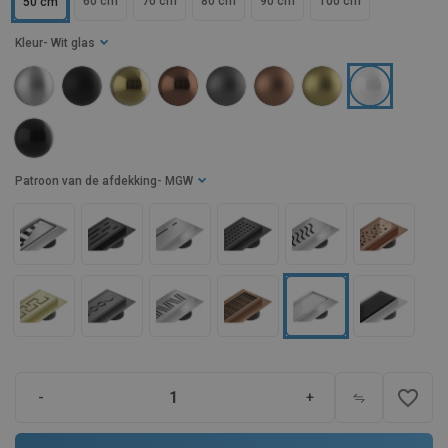
60 cm
70 cm
80 cm
90 cm
100 cm
50 cm
Kleur
- Wit glas
Patroon van de afdekking
- MGW
favorite_border
-
+