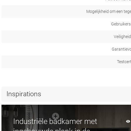
Mogelijkheid om een tege
Gebruikers
Veilighei
Garantiev
Testcer
Inspirations
Industriële badkamer met