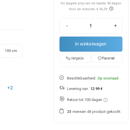
De laagste prijs van de laatste 30 dagen
Voor de reductie: € 56,29
-
+
In winkelwagen
100 cm
favorite_border
Favoriet
Vergelijk
Beschikbaarheid:
Op voorraad
+2
Levering van:
12.99 €
Retour tot 100 dagen
mensen
dit product gekocht.
2
3