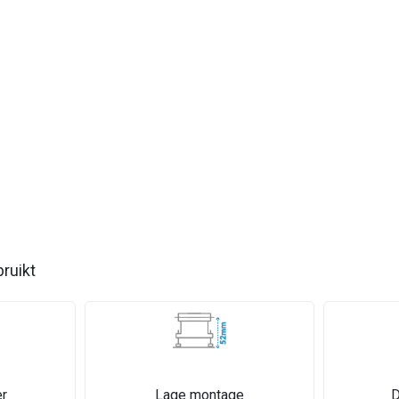
bruikt
r
Lage montage
D