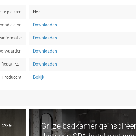
l te plakken
Nee
handleiding
Downloaden
dsinformatie
Downloaden
oorwaarden
Downloaden
tificaat PZH
Downloaden
Producent
Bekijk
Grijze badkamer geïnspiree
42860