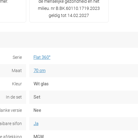
mer.
de menselijke gezondheid en het
milieu. nr B.BK.60110.1719.2023
geldig tot 14.02.2027
Serie
Flat 360°
Maat
70 cm
Kleur
Wit glas
In de set
Set
lanke versie
Nee
aibare sifon
Ja
e afdekking
MGW