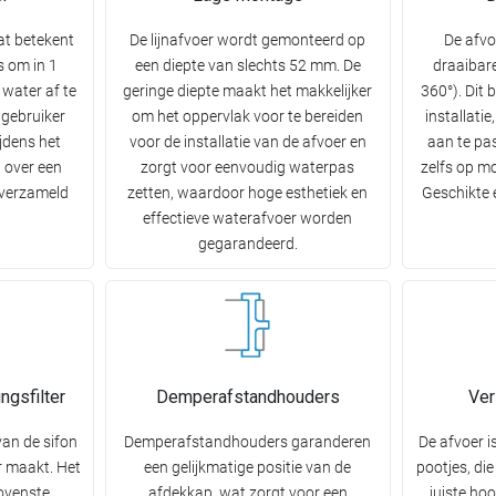
at betekent
De lijnafvoer wordt gemonteerd op
De afvo
s om in 1
een diepte van slechts 52 mm. De
draaibare
 water af te
geringe diepte maakt het makkelijker
360°). Dit b
 gebruiker
om het oppervlak voor te bereiden
installati
jdens het
voor de installatie van de afvoer en
aan te pa
 over een
zorgt voor eenvoudig waterpas
zelfs op mo
 verzameld
zetten, waardoor hoge esthetiek en
Geschikte e
effectieve waterafvoer worden
gegarandeerd.
ngsfilter
Demperafstandhouders
Ver
van de sifon
Demperafstandhouders garanderen
De afvoer i
r maakt. Het
een gelijkmatige positie van de
pootjes, di
ovenste,
afdekkap, wat zorgt voor een
juiste ho