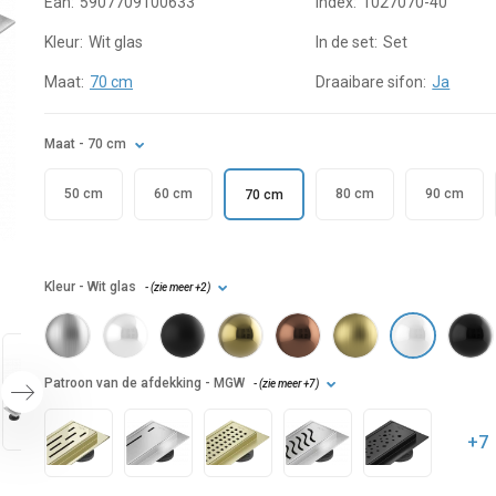
Ean:
5907709100633
Index:
1027070-40
Kleur:
Wit glas
In de set:
Set
Maat:
70 cm
Draaibare sifon:
Ja
Maat
- 70 cm
50 cm
60 cm
80 cm
90 cm
70 cm
Kleur
- Wit glas
- (
zie meer
+2
)
Patroon van de afdekking
- MGW
- (
zie meer
+7
)
+7