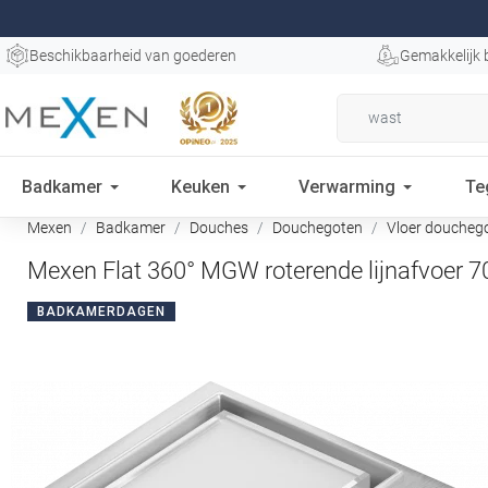
Beschikbaarheid van goederen
Gemakkelijk 
Badkamer
Keuken
Verwarming
Te
Mexen
Badkamer
Douches
Douchegoten
Vloer doucheg
Mexen Flat 360° MGW roterende lijnafvoer 70
BADKAMERDAGEN