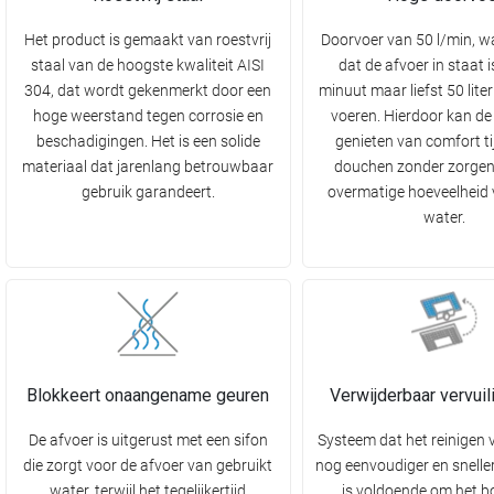
Het product is gemaakt van roestvrij
Doorvoer van 50 l/min, w
staal van de hoogste kwaliteit AISI
dat de afvoer in staat i
304, dat wordt gekenmerkt door een
minuut maar liefst 50 liter
hoge weerstand tegen corrosie en
voeren. Hierdoor kan de
beschadigingen. Het is een solide
genieten van comfort ti
materiaal dat jarenlang betrouwbaar
douchen zonder zorgen
gebruik garandeert.
overmatige hoeveelheid
water.
Blokkeert onaangename geuren
Verwijderbaar vervuili
De afvoer is uitgerust met een sifon
Systeem dat het reinigen 
die zorgt voor de afvoer van gebruikt
nog eenvoudiger en snelle
water, terwijl het tegelijkertijd
is voldoende om het b