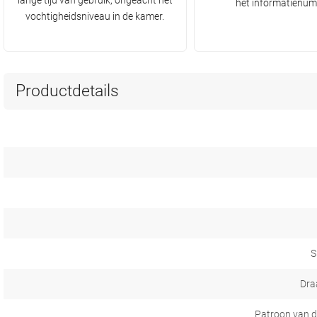
lange tijd van gebruik, ongeacht het
het informatienum
vochtigheidsniveau in de kamer.
Productdetails
S
Dra
Patroon van d