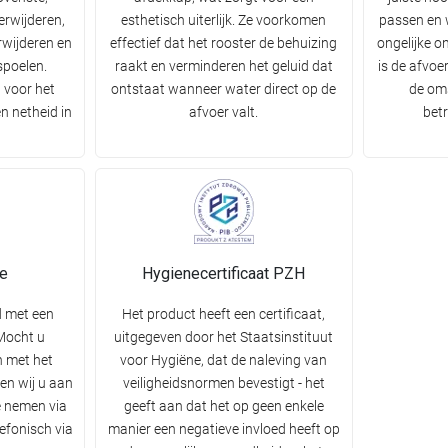
erwijderen,
esthetisch uiterlijk. Ze voorkomen
passen en 
rwijderen en
effectief dat het rooster de behuizing
ongelijke o
spoelen.
raakt en verminderen het geluid dat
is de afvo
 voor het
ontstaat wanneer water direct op de
de om
n netheid in
afvoer valt.
bet
ie
Hygienecertificaat PZH
d met een
Het product heeft een certificaat,
 Mocht u
uitgegeven door het Staatsinstituut
 met het
voor Hygiëne, dat de naleving van
en wij u aan
veiligheidsnormen bevestigt - het
e nemen via
geeft aan dat het op geen enkele
lefonisch via
manier een negatieve invloed heeft op