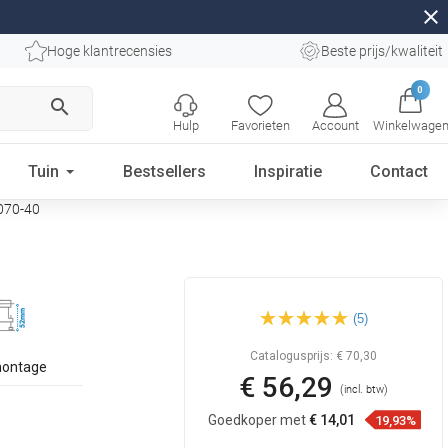
close
Hoge klantrecensies
Beste prijs/kwaliteit
0
search
Hulp
Favorieten
Account
Winkelwage
Tuin
Bestsellers
Inspiratie
Contact
7070-40
Mexen Flat 360° MGW
(5)
roterende lijnafvoer 70 cm,
wit glas - 1027070-40
Catalogusprijs:
€ 70,30
montage
€ 56,29
(incl. btw)
Goedkoper met
€ 14,01
19,93%