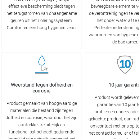
effectieve bescherming biedt tegen
beweegbare element te v
het terugstromen van onaangename
de verontreinigingen te ve
geuren uit het rioleringssysteem.
het onder water af te 
Comfort en een hoog hygiëneniveau.
Perfecte ondersteuning
waarborgen van hygiëne e
de badkamer.
Weerstand tegen dofheid en
10 jaar garant
corrosie
Product wordt gelever
Product gemaakt van hoogwaardige
garantie van 10 jaar.
materialen die bestand zijn tegen
problemen ondervinden
dofheid en corrosie, waardoor het zijn
gekochte product, dan rad
aantrekkelijke uiterlijk en
om contact met ons op t
functionaliteit behoudt gedurende
het contactformulier of te