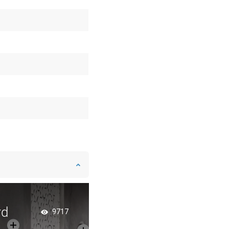
rd
Schuifbare douchew
9717