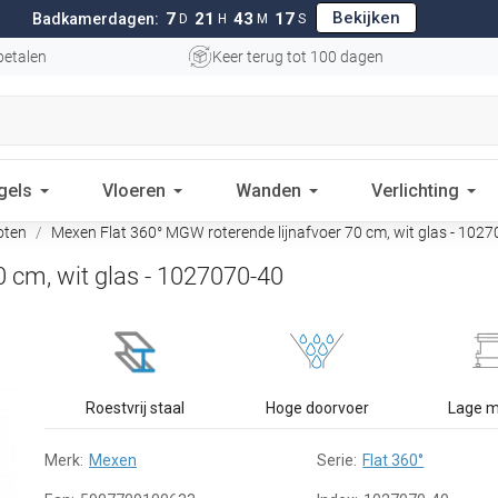
Bekijken
7
21
43
16
Badkamerdagen:
D
H
M
S
betalen
Keer terug tot 100 dagen
gels
Vloeren
Wanden
Verlichting
oten
Mexen Flat 360° MGW roterende lijnafvoer 70 cm, wit glas - 102
 cm, wit glas - 1027070-40
Roestvrij staal
Hoge doorvoer
Lage 
Merk:
Mexen
Serie:
Flat 360°