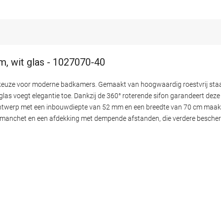
m, wit glas - 1027070-40
keuze voor moderne badkamers. Gemaakt van hoogwaardig roestvrij staal
las voegt elegantie toe. Dankzij de 360° roterende sifon garandeert deze
l ontwerp met een inbouwdiepte van 52 mm en een breedte van 70 cm maakt
htingsmanchet en een afdekking met dempende afstanden, die verdere besch