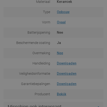
Materiaal
Keramiek
Type
Opbouw
Vorm
Ovaal
Batterijopening
Nee
Beschermende coating
Ja
Overmaking
Nee
Handleiding
Downloaden
Veiligheidsinformatie
Downloaden
Garantiebepalingen
Downloaden
Producent
Bekijk
Misschien ook interessant