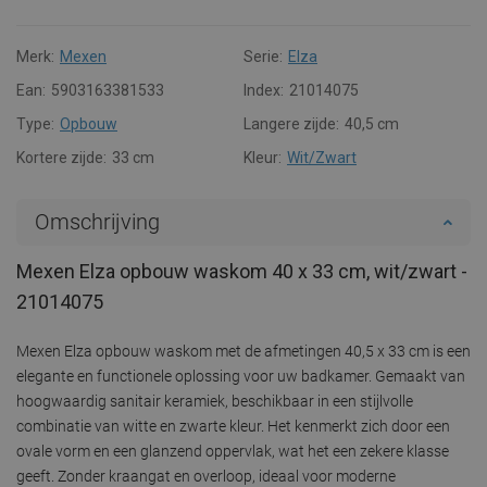
Merk:
Mexen
Serie:
Elza
Ean:
5903163381533
Index:
21014075
Type:
Opbouw
Langere zijde:
40,5 cm
Kortere zijde:
33 cm
Kleur:
Wit/Zwart
Omschrijving
Mexen Elza opbouw waskom 40 x 33 cm, wit/zwart -
21014075
Mexen Elza opbouw waskom met de afmetingen 40,5 x 33 cm is een
elegante en functionele oplossing voor uw badkamer. Gemaakt van
hoogwaardig sanitair keramiek, beschikbaar in een stijlvolle
combinatie van witte en zwarte kleur. Het kenmerkt zich door een
ovale vorm en een glanzend oppervlak, wat het een zekere klasse
geeft. Zonder kraangat en overloop, ideaal voor moderne