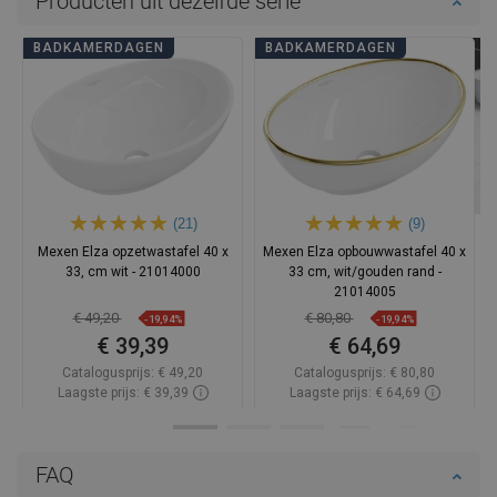
Producten uit dezelfde serie
BADKAMERDAGEN
BADKAMERDAGEN
(21)
(9)
Mexen Elza opzetwastafel 40 x
Mexen Elza opbouwwastafel 40 x
33, cm wit - 21014000
33 cm, wit/gouden rand -
21014005
€ 49,20
€ 80,80
-19,94%
-19,94%
€ 39,39
€ 64,69
Catalogusprijs:
€ 49,20
Catalogusprijs:
€ 80,80
Laagste prijs: € 39,39
Laagste prijs: € 64,69
Beschikbaarheid:
Op voorraad
Beschikbaarheid:
Op voorraad
In winkelwagen
In winkelwagen
FAQ