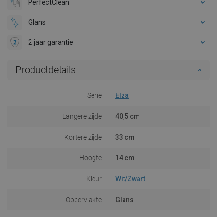
PerfectClean
Glans
2 jaar garantie
Productdetails
Serie
Elza
Langere zijde
40,5 cm
Kortere zijde
33 cm
Hoogte
14 cm
Kleur
Wit/Zwart
Oppervlakte
Glans