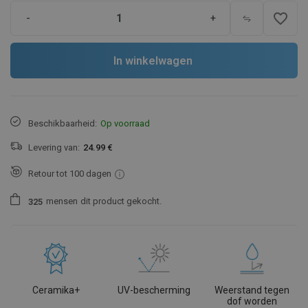
favorite_border
-
+
In winkelwagen
Beschikbaarheid:
Op voorraad
Levering van:
24.99 €
Retour tot 100 dagen
mensen
dit product gekocht.
3
2
5
Ceramika+
UV-bescherming
Weerstand tegen
dof worden