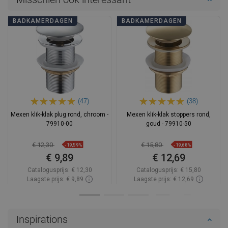
BADKAMERDAGEN
BADKAMERDAGEN
(47)
(38)
Mexen klik-klak plug rond, chroom -
Mexen klik-klak stoppers rond,
79910-00
goud - 79910-50
€ 12,30
€ 15,80
-19,59%
-19,68%
€ 9,89
€ 12,69
Catalogusprijs:
€ 12,30
Catalogusprijs:
€ 15,80
Laagste prijs: € 9,89
Laagste prijs: € 12,69
Beschikbaarheid:
Op voorraad
Beschikbaarheid:
Op voorraad
In winkelwagen
In winkelwagen
Inspirations
Vergelijk
favorite_border
Favoriet
Vergelijk
favorite_border
Favoriet