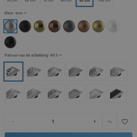
50 cm
60 cm
70 cm
80 cm
100 cm
90 cm
Kleur
- Inox
Patroon van de afdekking
- M13
favorite_border
-
+