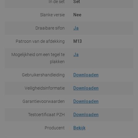
In de set
Set
Slanke versie
Nee
Draaibare sifon
Ja
Patroon van de afdekking
M13
Mogelijkheid om een tegel te
Ja
plakken
Gebruikershandleiding
Downloaden
Veiligheidsinformatie
Downloaden
Garantievoorwaarden
Downloaden
Testcertificaat PZH
Downloaden
Producent
Bekijk