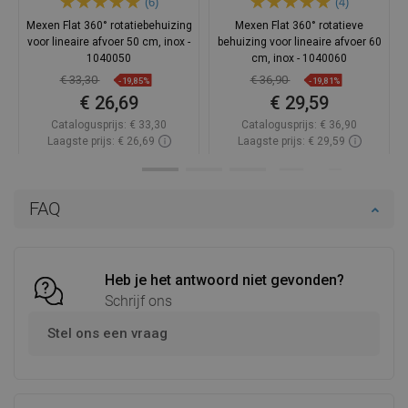
(6)
(4)
Mexen Flat 360° rotatiebehuizing
Mexen Flat 360° rotatieve
voor lineaire afvoer 50 cm, inox -
behuizing voor lineaire afvoer 60
1040050
cm, inox - 1040060
€ 33,30
€ 36,90
-19,85%
-19,81%
€ 26,69
€ 29,59
Catalogusprijs:
€ 33,30
Catalogusprijs:
€ 36,90
Laagste prijs: € 26,69
Laagste prijs: € 29,59
Beschikbaarheid:
Op voorraad
Beschikbaarheid:
Op voorraad
In winkelwagen
In winkelwagen
FAQ
Vergelijk
favorite_border
Favoriet
Vergelijk
favorite_border
Favoriet
Heb je het antwoord niet gevonden?
Schrijf ons
Stel ons een vraag