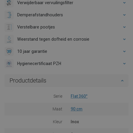
Verwijderbaar vervuilingsfilter
Demperafstandhouders
Verstelbare pootjes
Weerstand tegen dofheid en corrosie
10 jaar garantie
Hygienecertificaat PZH
Productdetails
Serie
Flat 360°
Maat
90 cm
Kleur
Inox