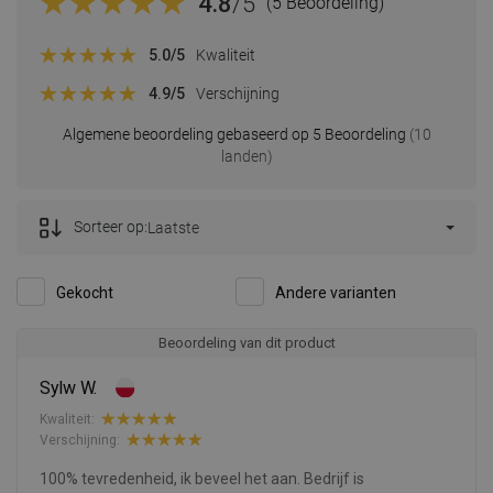
4.8
/5
(5 Beoordeling)
5.0
/5
Kwaliteit
4.9
/5
Verschijning
Algemene beoordeling gebaseerd op 5 Beoordeling
(10
landen)
Sorteer op:
Laatste
Gekocht
Andere varianten
Beoordeling van dit product
Sylw W.
Kwaliteit:
Verschijning:
100% tevredenheid, ik beveel het aan. Bedrijf is