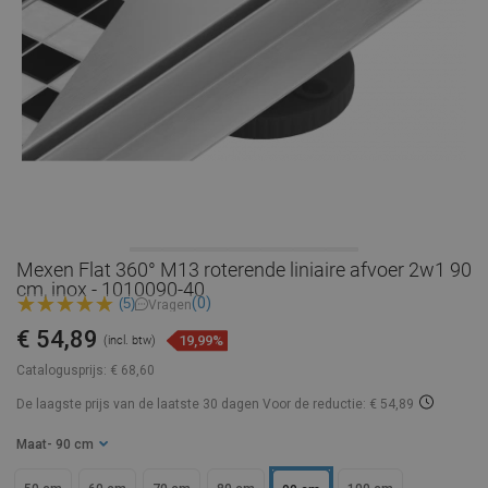
Mexen Flat 360° M13 roterende liniaire afvoer 2w1 90
cm, inox - 1010090-40
(0)
(5)
Vragen
€ 54,89
19,99%
(incl. btw)
Catalogusprijs:
€ 68,60
De laagste prijs van de laatste 30 dagen
Voor de reductie: € 54,89
Maat
- 90 cm