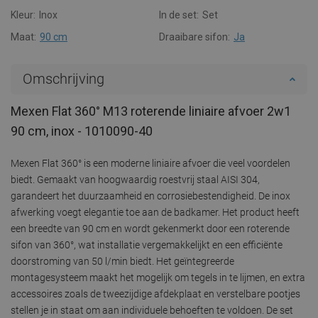
Kleur:
Inox
In de set:
Set
Maat:
90 cm
Draaibare sifon:
Ja
Omschrijving
Mexen Flat 360° M13 roterende liniaire afvoer 2w1
90 cm, inox - 1010090-40
Mexen Flat 360° is een moderne liniaire afvoer die veel voordelen
biedt. Gemaakt van hoogwaardig roestvrij staal AISI 304,
garandeert het duurzaamheid en corrosiebestendigheid. De inox
afwerking voegt elegantie toe aan de badkamer. Het product heeft
een breedte van 90 cm en wordt gekenmerkt door een roterende
sifon van 360°, wat installatie vergemakkelijkt en een efficiënte
doorstroming van 50 l/min biedt. Het geïntegreerde
montagesysteem maakt het mogelijk om tegels in te lijmen, en extra
accessoires zoals de tweezijdige afdekplaat en verstelbare pootjes
stellen je in staat om aan individuele behoeften te voldoen. De set