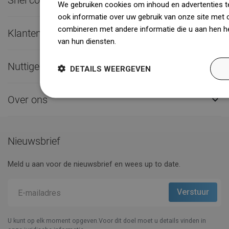

We gebruiken cookies om inhoud en advertenties t
ook informatie over uw gebruik van onze site met 
combineren met andere informatie die u aan hen he
Klantenservice

van hun diensten.
Dowiedz się więcej
Nuttige links

DETAILS WEERGEVEN
Over ons

Nieuwsbrief
Meld u aan voor de nieuwsbrief en wees up to date.
U kunt op elk moment opgeven.Voor dit doel moet u details vinden in