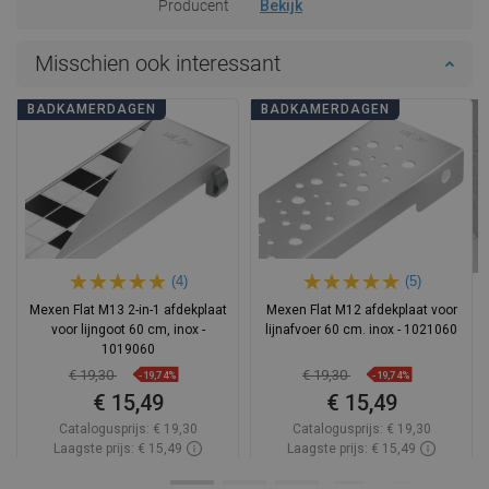
Producent
Bekijk
Misschien ook interessant
BADKAMERDAGEN
BADKAMERDAGEN
(4)
(5)
Mexen Flat M13 2-in-1 afdekplaat
Mexen Flat M12 afdekplaat voor
voor lijngoot 60 cm, inox -
lijnafvoer 60 cm. inox - 1021060
1019060
€ 19,30
€ 19,30
-19,74%
-19,74%
€ 15,49
€ 15,49
Catalogusprijs:
€ 19,30
Catalogusprijs:
€ 19,30
Laagste prijs: € 15,49
Laagste prijs: € 15,49
Beschikbaarheid:
Op voorraad
Beschikbaarheid:
Op voorraad