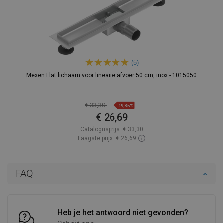
(5)
Mexen Flat lichaam voor lineaire afvoer 50 cm, inox - 1015050
€ 33,30
-19,85%
€ 26,69
Catalogusprijs:
€ 33,30
Laagste prijs: € 26,69
Beschikbaarheid:
Op voorraad
In winkelwagen
FAQ
Vergelijk
favorite_border
Favoriet
Heb je het antwoord niet gevonden?