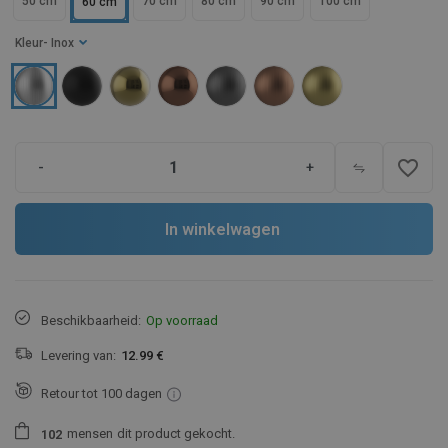
50 cm
70 cm
80 cm
90 cm
100 cm
60 cm
Kleur
- Inox
favorite_border
-
+
In winkelwagen
Beschikbaarheid:
Op voorraad
Levering van:
12.99 €
Retour tot 100 dagen
mensen
dit product gekocht.
1
0
2