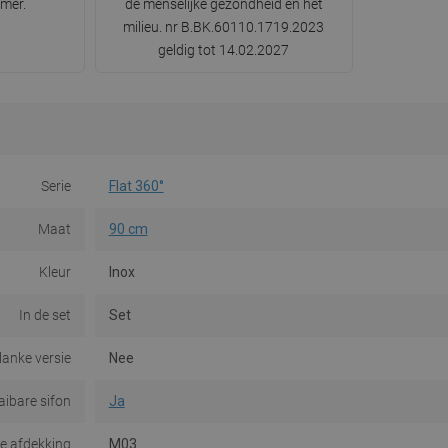
mer.
de menselijke gezondheid en het
milieu. nr B.BK.60110.1719.2023
geldig tot 14.02.2027
Serie
Flat 360°
Maat
90 cm
Kleur
Inox
In de set
Set
lanke versie
Nee
aibare sifon
Ja
e afdekking
M03