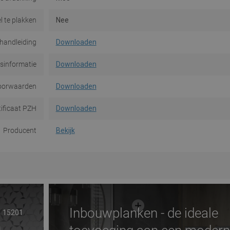
l te plakken
Nee
handleiding
Downloaden
dsinformatie
Downloaden
oorwaarden
Downloaden
tificaat PZH
Downloaden
Producent
Bekijk
Inbouwplanken - de ideale
15201