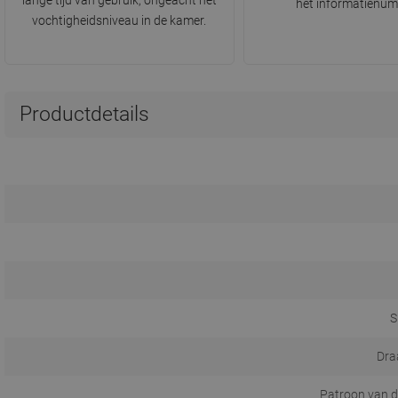
lange tijd van gebruik, ongeacht het
het informatienum
vochtigheidsniveau in de kamer.
Productdetails
S
Dra
Patroon van d