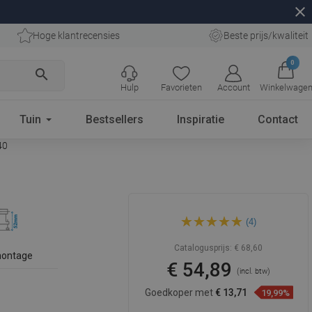
close
Hoge klantrecensies
Beste prijs/kwaliteit
0
search
Hulp
Favorieten
Account
Winkelwage
Tuin
Bestsellers
Inspiratie
Contact
40
Mexen Flat 360° M03
(4)
draaibare lijnafvoer 90 cm,
inox - 1022090-40
Catalogusprijs:
€ 68,60
montage
€ 54,89
(incl. btw)
Goedkoper met
€ 13,71
19,99%