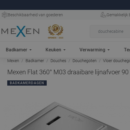
Beschikbaarheid van goederen
Gemakkelijk 
Badkamer
Keuken
Verwarming
Te
Mexen
Badkamer
Douches
Douchegoten
Vloer doucheg
Mexen Flat 360° M03 draaibare lijnafvoer 90
BADKAMERDAGEN