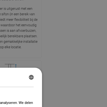
er is uitgerust met een
 sifon (in een bereik van
iedt meer flexibiliteit bij de
e, waardoor het eenvoudig
ssen is aan afvoerbuizen,
eilijk bereikbare plaatsen.
n gemakkelijke installatie
op elke locatie.
POLISH
stelbare pootjes
CZECH
s uitgerust met verstelbare
GERMAN
e het mogelijk maken om de
 analyseren. We delen
ogte van de afvoer aan te
ENGLISH