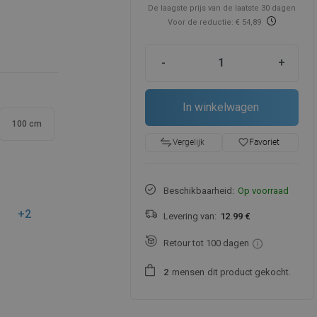
De laagste prijs van de laatste 30 dagen
Voor de reductie: € 54,89
-
+
In winkelwagen
100 cm
favorite_border
Favoriet
Vergelijk
Beschikbaarheid:
Op voorraad
+2
Levering van:
12.99 €
Retour tot 100 dagen
mensen
dit product gekocht.
2