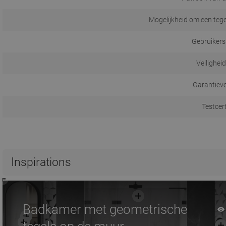
Mogelijkheid om een tege
Gebruikers
Veilighei
Garantiev
Testcer
Inspirations
Badkamer met geometrische