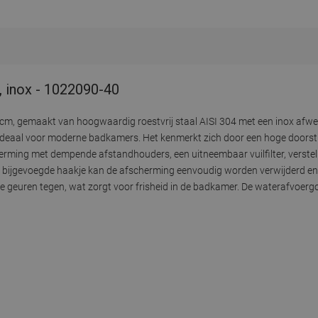
, inox - 1022090-40
0 cm, gemaakt van hoogwaardig roestvrij staal AISI 304 met een inox afwe
ideaal voor moderne badkamers. Het kenmerkt zich door een hoge doorst
erming met dempende afstandhouders, een uitneembaar vuilfilter, verstel
het bijgevoegde haakje kan de afscherming eenvoudig worden verwijderd e
re geuren tegen, wat zorgt voor frisheid in de badkamer. De waterafvoergo