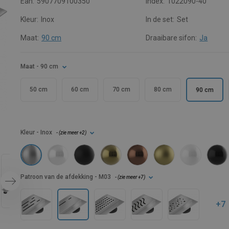
Ean:
5907709100350
Index:
1022090-40
Kleur:
Inox
In de set:
Set
Maat:
90 cm
Draaibare sifon:
Ja
Maat
- 90 cm
50 cm
60 cm
70 cm
80 cm
90 cm
Kleur
- Inox
- (
zie meer
+2
)
Patroon van de afdekking
- M03
- (
zie meer
+7
)
+7