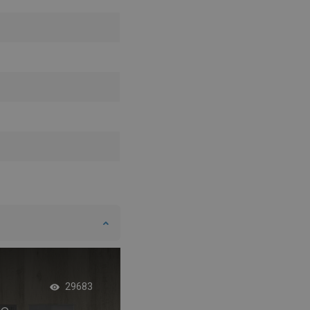
Subtiele badkamer 
29683