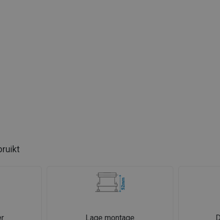
bruikt
r
Lage montage
D