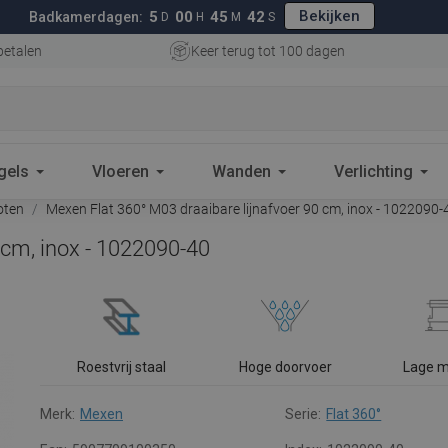
Bekijken
5
00
45
41
Badkamerdagen:
D
H
M
S
betalen
Keer terug tot 100 dagen
gels
Vloeren
Wanden
Verlichting
oten
Mexen Flat 360° M03 draaibare lijnafvoer 90 cm, inox - 1022090-
 cm, inox - 1022090-40
Roestvrij staal
Hoge doorvoer
Lage 
Merk:
Mexen
Serie:
Flat 360°